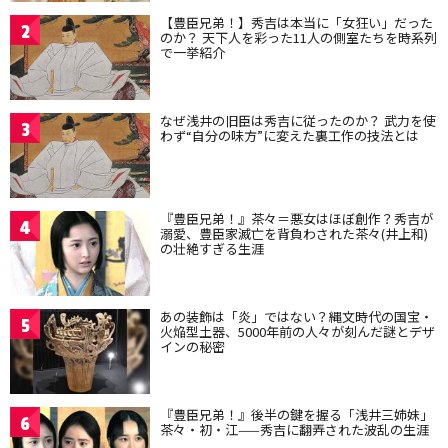
【豊臣兄弟！】秀吉は本当に「女狂い」だった
2
のか？ 天下人を彩った11人の側室たちを時系列
で一挙紹介
なぜ浅井の旧臣は秀吉に従ったのか？ 武力を使
3
わず“自分の味方”に変えた裏工作の技法とは
『豊臣兄弟！』茶々＝悪女はほぼ創作？秀吉が
4
溺愛、豊臣家滅亡を背負わされた茶々(井上和)
の壮絶すぎる生涯
あの装飾は「炎」ではない？縄文時代の国宝・
5
火焔型土器、5000年前の人々が刻んだ謎とデザ
インの秘密
『豊臣兄弟！』後半の鍵を握る「浅井三姉妹」
6
茶々・初・江——秀吉に翻弄された波乱の生涯