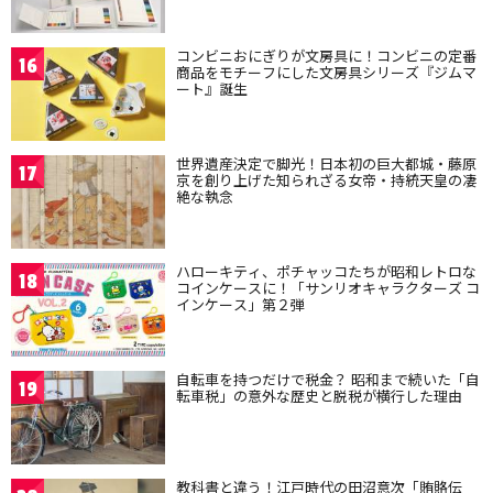
コンビニおにぎりが文房具に！コンビニの定番
16
商品をモチーフにした文房具シリーズ『ジムマ
ート』誕生
世界遺産決定で脚光！日本初の巨大都城・藤原
17
京を創り上げた知られざる女帝・持統天皇の凄
絶な執念
ハローキティ、ポチャッコたちが昭和レトロな
18
コインケースに！「サンリオキャラクターズ コ
インケース」第２弾
自転車を持つだけで税金？ 昭和まで続いた「自
19
転車税」の意外な歴史と脱税が横行した理由
教科書と違う！江戸時代の田沼意次「賄賂伝