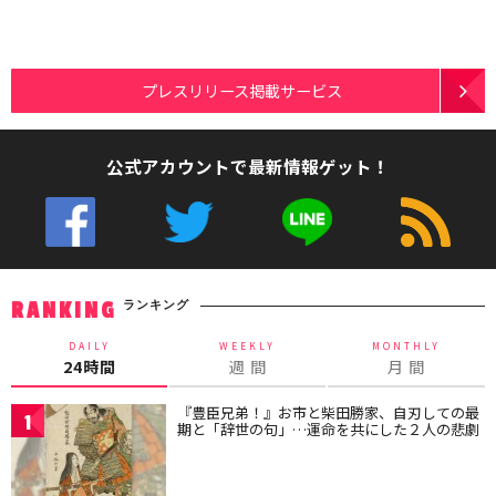
プレスリリース掲載サービス
公式アカウントで最新情報ゲット！
ランキング
RANKING
DAILY
WEEKLY
MONTHLY
24時間
週 間
月 間
『豊臣兄弟！』お市と柴田勝家、自刃しての最
1
期と「辞世の句」…運命を共にした２人の悲劇