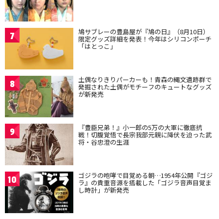
鳩サブレーの豊島屋が『鳩の日』（8月10日）
7
限定グッズ詳細を発表！今年はシリコンポーチ
「はとっこ」
土偶なりきりパーカーも！青森の縄文遺跡群で
8
発掘された土偶がモチーフのキュートなグッズ
が新発売
『豊臣兄弟！』小一郎の5万の大軍に徹底抗
9
戦！切腹覚悟で長宗我部元親に降伏を迫った武
将・谷忠澄の生涯
ゴジラの咆哮で目覚める朝…1954年公開『ゴジ
10
ラ』の貴重音源を搭載した「ゴジラ音声目覚ま
し時計」が新発売