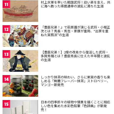
村上水軍を率いた戦国武将！幼い弟を支え、共
11
に海へ散った得居通幸の波乱に満ちた生涯
『豊臣兄弟！』で萩原護が演じる武将・小堀正
12
次とは？秀長・秀吉・家康が重用、“出家を重
ねた実務派”の生涯
【豊臣兄弟！】2度の改易から復活した武将・
13
多賀秀種とは？豊臣秀長に仕えた半年間と波乱
の生涯
しっかり抹茶の味わい、さらに果実の香りも楽
14
しめる「無糖フレーバー抹茶」ストロベリー、
マンゴー新発売
日本の四季折々の植物や情景を描くことに相応
15
しい色を集めた水彩色鉛筆『色辞典』が新発
売！