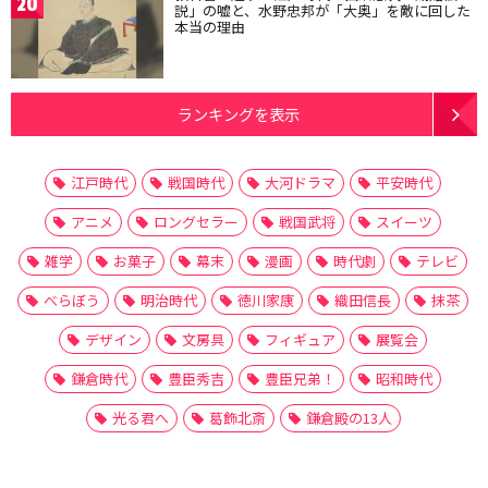
20
説」の嘘と、水野忠邦が「大奥」を敵に回した
本当の理由
ランキングを表示
江戸時代
戦国時代
大河ドラマ
平安時代
アニメ
ロングセラー
戦国武将
スイーツ
雑学
お菓子
幕末
漫画
時代劇
テレビ
べらぼう
明治時代
徳川家康
織田信長
抹茶
デザイン
文房具
フィギュア
展覧会
鎌倉時代
豊臣秀吉
豊臣兄弟！
昭和時代
光る君へ
葛飾北斎
鎌倉殿の13人