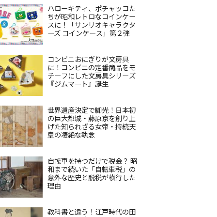
ハローキティ、ポチャッコた
ちが昭和レトロなコインケー
スに！「サンリオキャラクタ
ーズ コインケース」第２弾
コンビニおにぎりが文房具
に！コンビニの定番商品をモ
チーフにした文房具シリーズ
『ジムマート』誕生
世界遺産決定で脚光！日本初
の巨大都城・藤原京を創り上
げた知られざる女帝・持統天
皇の凄絶な執念
自転車を持つだけで税金？ 昭
和まで続いた「自転車税」の
意外な歴史と脱税が横行した
理由
教科書と違う！江戸時代の田