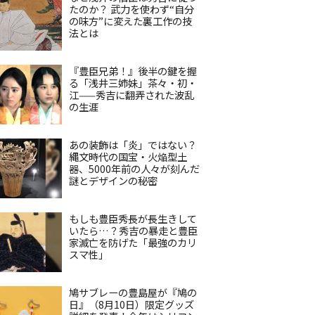
たのか？ 武力を使わず“自分
の味方”に変えた裏工作の技
法とは
『豊臣兄弟！』後半の鍵を握
る「浅井三姉妹」茶々・初・
江——秀吉に翻弄された波乱
の生涯
あの装飾は「炎」ではない？
縄文時代の国宝・火焔型土
器、5000年前の人々が刻んだ
謎とデザインの秘密
もしも豊臣秀長が長生きして
いたら…？秀吉の暴走と豊臣
家滅亡を防げた「最強のカリ
スマ性」
鳩サブレーの豊島屋が『鳩の
日』（8月10日）限定グッズ