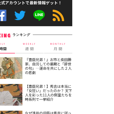
公式アカウントで最新情報ゲット！
ランキング
KING
ILY
WEEKLY
MONTHLY
4時間
週 間
月 間
『豊臣兄弟！』お市と柴田勝
家、自刃しての最期と「辞世
の句」…運命を共にした２人
の悲劇
【豊臣兄弟！】秀吉は本当に
「女狂い」だったのか？ 天下
人を彩った11人の側室たちを
時系列で一挙紹介
なぜ浅井の旧臣は秀吉に従っ