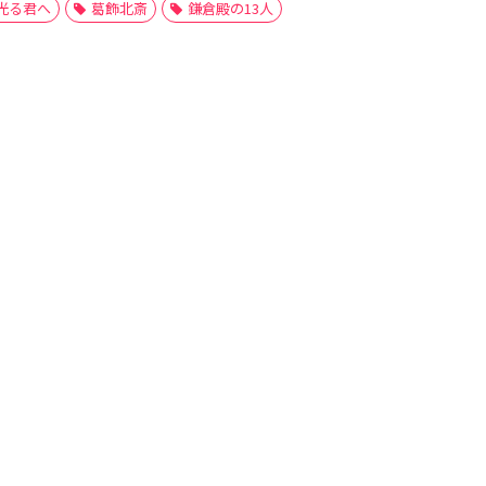
光る君へ
葛飾北斎
鎌倉殿の13人