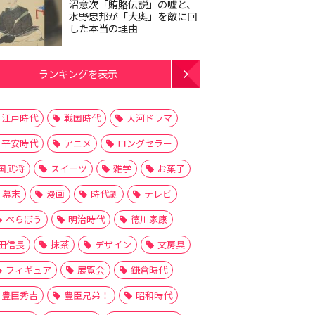
沼意次「賄賂伝説」の嘘と、
水野忠邦が「大奥」を敵に回
した本当の理由
ランキングを表示
江戸時代
戦国時代
大河ドラマ
平安時代
アニメ
ロングセラー
国武将
スイーツ
雑学
お菓子
幕末
漫画
時代劇
テレビ
べらぼう
明治時代
徳川家康
田信長
抹茶
デザイン
文房具
フィギュア
展覧会
鎌倉時代
豊臣秀吉
豊臣兄弟！
昭和時代