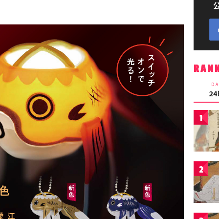
RAN
DA
2
1
2