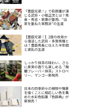
『豊臣兄弟！』で萩原護が演
じる武将・小堀正次とは？秀
長・秀吉・家康が重用、“出
家を重ねた実務派”の生涯
【豊臣兄弟！】2度の改易か
ら復活した武将・多賀秀種と
は？豊臣秀長に仕えた半年間
と波乱の生涯
しっかり抹茶の味わい、さら
に果実の香りも楽しめる「無
糖フレーバー抹茶」ストロベ
リー、マンゴー新発売
日本の四季折々の植物や情景
を描くことに相応しい色を集
めた水彩色鉛筆『色辞典』が
新発売！