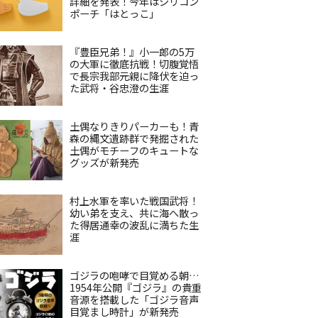
詳細を発表！今年はシリコン
ポーチ「はとっこ」
『豊臣兄弟！』小一郎の5万
の大軍に徹底抗戦！切腹覚悟
で長宗我部元親に降伏を迫っ
た武将・谷忠澄の生涯
土偶なりきりパーカーも！青
森の縄文遺跡群で発掘された
土偶がモチーフのキュートな
グッズが新発売
村上水軍を率いた戦国武将！
幼い弟を支え、共に海へ散っ
た得居通幸の波乱に満ちた生
涯
ゴジラの咆哮で目覚める朝…
1954年公開『ゴジラ』の貴重
音源を搭載した「ゴジラ音声
目覚まし時計」が新発売