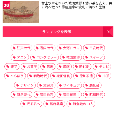
村上水軍を率いた戦国武将！幼い弟を支え、共
20
に海へ散った得居通幸の波乱に満ちた生涯
ランキングを表示
江戸時代
戦国時代
大河ドラマ
平安時代
アニメ
ロングセラー
戦国武将
スイーツ
雑学
お菓子
幕末
漫画
時代劇
テレビ
べらぼう
明治時代
織田信長
徳川家康
抹茶
デザイン
文房具
フィギュア
展覧会
鎌倉時代
豊臣秀吉
豊臣兄弟！
昭和時代
光る君へ
葛飾北斎
鎌倉殿の13人