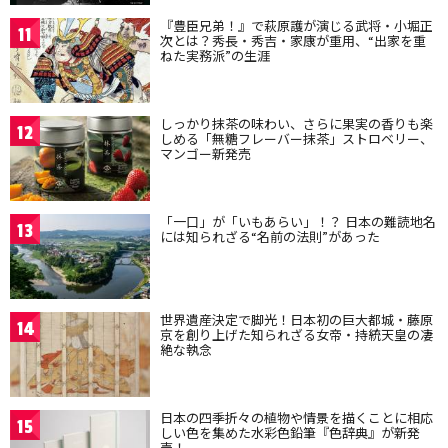
『豊臣兄弟！』で萩原護が演じる武将・小堀正
11
次とは？秀長・秀吉・家康が重用、“出家を重
ねた実務派”の生涯
しっかり抹茶の味わい、さらに果実の香りも楽
12
しめる「無糖フレーバー抹茶」ストロベリー、
マンゴー新発売
「一口」が「いもあらい」！？ 日本の難読地名
13
には知られざる“名前の法則”があった
世界遺産決定で脚光！日本初の巨大都城・藤原
14
京を創り上げた知られざる女帝・持統天皇の凄
絶な執念
日本の四季折々の植物や情景を描くことに相応
15
しい色を集めた水彩色鉛筆『色辞典』が新発
売！