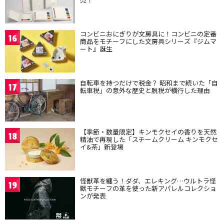
コンビニおにぎりが文房具に！コンビニの定番
16
商品をモチーフにした文房具シリーズ『ジムマ
ート』誕生
自転車を持つだけで税金？ 昭和まで続いた「自
17
転車税」の意外な歴史と脱税が横行した理由
【季節・数量限定】キンモクセイの香りを天然
18
精油で再現した「スチームクリーム キンモクセ
イ&茶」新登場
怪獣革を纏う！ダダ、エレキング…ウルトラ怪
19
獣モチーフの革を使った新アパレルコレクショ
ンが発表