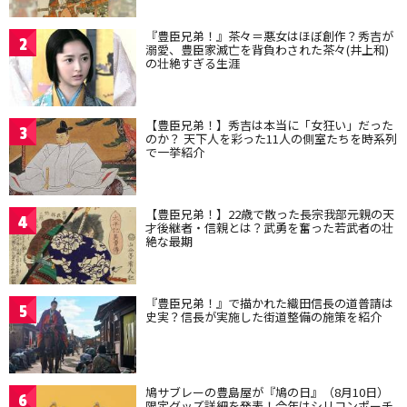
『豊臣兄弟！』茶々＝悪女はほぼ創作？秀吉が
2
溺愛、豊臣家滅亡を背負わされた茶々(井上和)
の壮絶すぎる生涯
【豊臣兄弟！】秀吉は本当に「女狂い」だった
3
のか？ 天下人を彩った11人の側室たちを時系列
で一挙紹介
【豊臣兄弟！】22歳で散った長宗我部元親の天
4
才後継者・信親とは？武勇を奮った若武者の壮
絶な最期
『豊臣兄弟！』で描かれた織田信長の道普請は
5
史実？信長が実施した街道整備の施策を紹介
鳩サブレーの豊島屋が『鳩の日』（8月10日）
6
限定グッズ詳細を発表！今年はシリコンポーチ