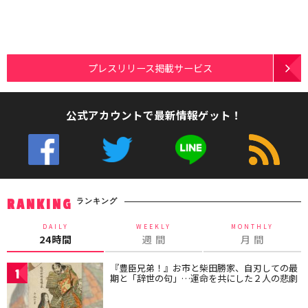
プレスリリース掲載サービス
公式アカウントで最新情報ゲット！
ランキング
RANKING
DAILY
WEEKLY
MONTHLY
24時間
週 間
月 間
『豊臣兄弟！』お市と柴田勝家、自刃しての最
1
期と「辞世の句」…運命を共にした２人の悲劇