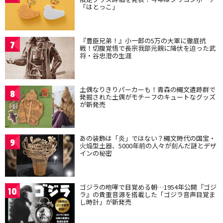
「はとっこ」
『豊臣兄弟！』小一郎の5万の大軍に徹底抗
7
戦！切腹覚悟で長宗我部元親に降伏を迫った武
将・谷忠澄の生涯
土偶なりきりパーカーも！青森の縄文遺跡群で
8
発掘された土偶がモチーフのキュートなグッズ
が新発売
あの装飾は「炎」ではない？縄文時代の国宝・
9
火焔型土器、5000年前の人々が刻んだ謎とデザ
インの秘密
ゴジラの咆哮で目覚める朝…1954年公開『ゴジ
10
ラ』の貴重音源を搭載した「ゴジラ音声目覚ま
し時計」が新発売