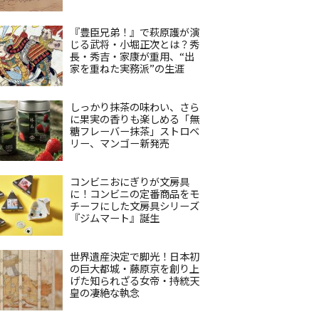
『豊臣兄弟！』で萩原護が演
じる武将・小堀正次とは？秀
長・秀吉・家康が重用、“出
家を重ねた実務派”の生涯
しっかり抹茶の味わい、さら
に果実の香りも楽しめる「無
糖フレーバー抹茶」ストロベ
リー、マンゴー新発売
コンビニおにぎりが文房具
に！コンビニの定番商品をモ
チーフにした文房具シリーズ
『ジムマート』誕生
世界遺産決定で脚光！日本初
の巨大都城・藤原京を創り上
げた知られざる女帝・持統天
皇の凄絶な執念