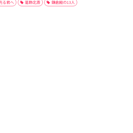
光る君へ
葛飾北斎
鎌倉殿の13人