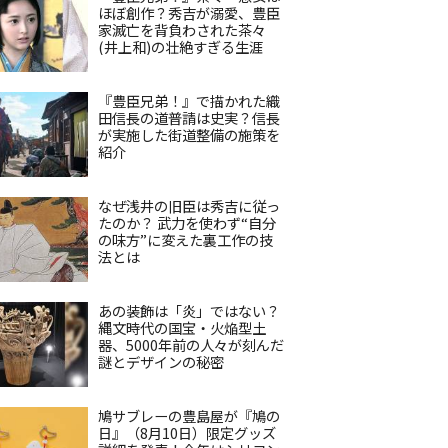
ほぼ創作？秀吉が溺愛、豊臣
家滅亡を背負わされた茶々
(井上和)の壮絶すぎる生涯
『豊臣兄弟！』で描かれた織
田信長の道普請は史実？信長
が実施した街道整備の施策を
紹介
なぜ浅井の旧臣は秀吉に従っ
たのか？ 武力を使わず“自分
の味方”に変えた裏工作の技
法とは
あの装飾は「炎」ではない？
縄文時代の国宝・火焔型土
器、5000年前の人々が刻んだ
謎とデザインの秘密
鳩サブレーの豊島屋が『鳩の
日』（8月10日）限定グッズ