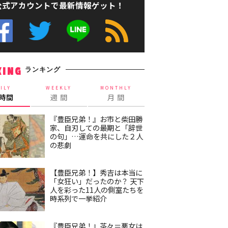
公式アカウントで最新情報ゲット！
ランキング
KING
ILY
WEEKLY
MONTHLY
4時間
週 間
月 間
『豊臣兄弟！』お市と柴田勝
家、自刃しての最期と「辞世
の句」…運命を共にした２人
の悲劇
【豊臣兄弟！】秀吉は本当に
「女狂い」だったのか？ 天下
人を彩った11人の側室たちを
時系列で一挙紹介
『豊臣兄弟！』茶々＝悪女は