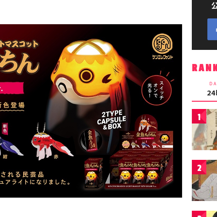
RAN
DA
2
1
2