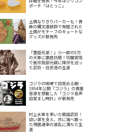
詳細を発表！今年はシリコン
ポーチ「はとっこ」
土偶なりきりパーカーも！青
森の縄文遺跡群で発掘された
土偶がモチーフのキュートな
グッズが新発売
『豊臣兄弟！』小一郎の5万
の大軍に徹底抗戦！切腹覚悟
で長宗我部元親に降伏を迫っ
た武将・谷忠澄の生涯
ゴジラの咆哮で目覚める朝…
1954年公開『ゴジラ』の貴重
音源を搭載した「ゴジラ音声
目覚まし時計」が新発売
村上水軍を率いた戦国武将！
幼い弟を支え、共に海へ散っ
た得居通幸の波乱に満ちた生
涯