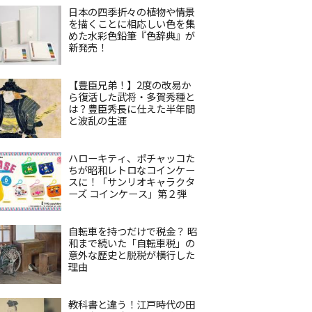
日本の四季折々の植物や情景
を描くことに相応しい色を集
めた水彩色鉛筆『色辞典』が
新発売！
【豊臣兄弟！】2度の改易か
ら復活した武将・多賀秀種と
は？豊臣秀長に仕えた半年間
と波乱の生涯
ハローキティ、ポチャッコた
ちが昭和レトロなコインケー
スに！「サンリオキャラクタ
ーズ コインケース」第２弾
自転車を持つだけで税金？ 昭
和まで続いた「自転車税」の
意外な歴史と脱税が横行した
理由
教科書と違う！江戸時代の田