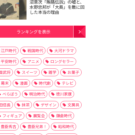
沼意次「賄賂伝説」の嘘と、
水野忠邦が「大奥」を敵に回
した本当の理由
ランキングを表示
江戸時代
戦国時代
大河ドラマ
平安時代
アニメ
ロングセラー
国武将
スイーツ
雑学
お菓子
幕末
漫画
時代劇
テレビ
べらぼう
明治時代
徳川家康
田信長
抹茶
デザイン
文房具
フィギュア
展覧会
鎌倉時代
豊臣秀吉
豊臣兄弟！
昭和時代