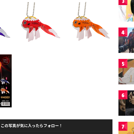
3
4
5
6
この写真が気に入ったらフォロー！
7