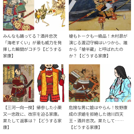
みんなも踊ってる？酒井忠次
槍もトークも一級品！木村昴が
「海老すくい」が最も威力を発
演じる渡辺守綱はいつから、誰
揮した瞬間がコチラ【どうする
から「槍半蔵」と呼ばれたの
家康】
か？【どうする家康】
【三河一向一揆】帰参した小栗
危険な男に娘はやらん！牧野康
又一忠政に、改宗を迫る家康。
成の求婚を拒絶した徳川四天
果たして返事は？【どうする家
王・酒井忠次。果たして……
康】
【どうする家康】