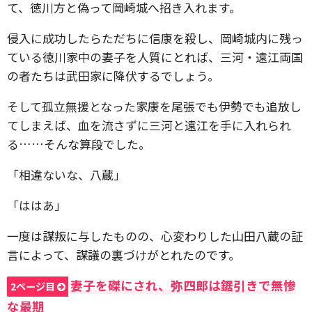
て、徳川方と偽って岡崎城へ招き入れます。
侵入に成功したらただちに信康を殺し、岡崎城内に残っ
ている徳川家中の妻子を人質にとれば、三河・遠江両国
の者たちは武田家に降伏するでしょう。
そして孤立無援となった家康を尾張でも伊勢でも追放し
てしまえば、血を流さずに三河と遠江を手に入れられ
る……そんな算段でした。
「相違ないな、八蔵」
「ははあ」
一度は謀叛に与したものの、心変わりした山田八蔵の証
言によって、謀議の裏づけがとれたのです。
妻子を磔にされ、弥四郎は鋸引きで無惨
2ページ目
な最期