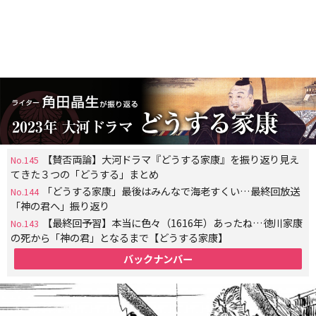
【賛否両論】大河ドラマ『どうする家康』を振り返り見え
No.145
てきた３つの「どうする」まとめ
「どうする家康」最後はみんなで海老すくい…最終回放送
No.144
「神の君へ」振り返り
【最終回予習】本当に色々（1616年）あったね…徳川家康
No.143
の死から「神の君」となるまで【どうする家康】
バックナンバー