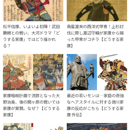
松平信康、いよいよ初陣！武田
南蛮渡来の西洋式甲冑！上杉討
勝頼との戦い、大河ドラマ「ど
伐に際し渡辺守綱が家康から賜
うする家康」ではどう描かれ
った甲冑がコチラ【どうする家
る？
康】
家康暗殺計画で流罪となった大
最近の若いモンは…家臣の奇抜
野治長、後の関ヶ原の戦いでは
なヘアスタイルに対する徳川家
家康が賞賛。なぜ？【どうする
康の反応がこちら【どうする家
家康】
康 外伝】