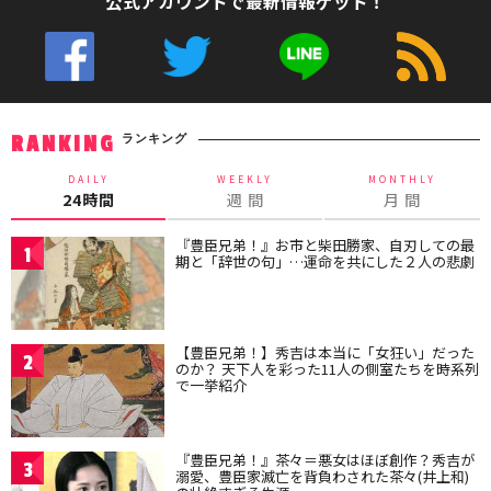
公式アカウントで最新情報ゲット！
ランキング
RANKING
DAILY
WEEKLY
MONTHLY
24時間
週 間
月 間
『豊臣兄弟！』お市と柴田勝家、自刃しての最
1
期と「辞世の句」…運命を共にした２人の悲劇
【豊臣兄弟！】秀吉は本当に「女狂い」だった
2
のか？ 天下人を彩った11人の側室たちを時系列
で一挙紹介
『豊臣兄弟！』茶々＝悪女はほぼ創作？秀吉が
3
溺愛、豊臣家滅亡を背負わされた茶々(井上和)