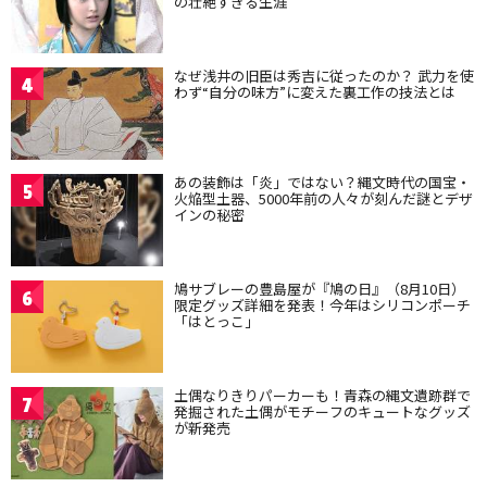
の壮絶すぎる生涯
なぜ浅井の旧臣は秀吉に従ったのか？ 武力を使
4
わず“自分の味方”に変えた裏工作の技法とは
あの装飾は「炎」ではない？縄文時代の国宝・
5
火焔型土器、5000年前の人々が刻んだ謎とデザ
インの秘密
鳩サブレーの豊島屋が『鳩の日』（8月10日）
6
限定グッズ詳細を発表！今年はシリコンポーチ
「はとっこ」
土偶なりきりパーカーも！青森の縄文遺跡群で
7
発掘された土偶がモチーフのキュートなグッズ
が新発売