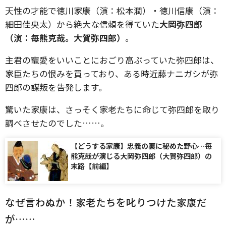
天性の才能で徳川家康（演：松本潤）・徳川信康（演：
細田佳央太）から絶大な信頼を得ていた
大岡弥四郎
（演：毎熊克哉。大賀弥四郎）
。
主君の寵愛をいいことにおごり高ぶっていた弥四郎は、
家臣たちの恨みを買っており、ある時近藤ナニガシが弥
四郎の謀叛を告発します。
驚いた家康は、さっそく家老たちに命じて弥四郎を取り
調べさせたのでした……。
【どうする家康】忠義の裏に秘めた野心…毎
熊克哉が演じる大岡弥四郎（大賀弥四郎）の
末路【前編】
なぜ言わぬか！家老たちを叱りつけた家康だ
が……