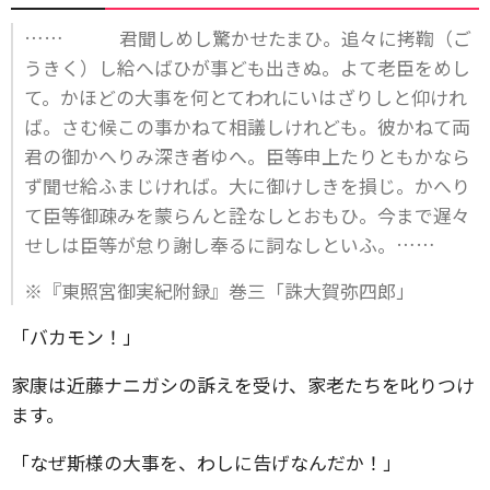
…… 君聞しめし驚かせたまひ。追々に拷鞫（ご
うきく）し給へばひが事ども出きぬ。よて老臣をめし
て。かほどの大事を何とてわれにいはざりしと仰けれ
ば。さむ候この事かねて相議しけれども。彼かねて両
君の御かへりみ深き者ゆへ。臣等申上たりともかなら
ず聞せ給ふまじければ。大に御けしきを損じ。かへり
て臣等御疎みを蒙らんと詮なしとおもひ。今まで遅々
せしは臣等が怠り謝し奉るに詞なしといふ。……
※『東照宮御実紀附録』巻三「誅大賀弥四郎」
「バカモン！」
家康は近藤ナニガシの訴えを受け、家老たちを叱りつけ
ます。
「なぜ斯様の大事を、わしに告げなんだか！」