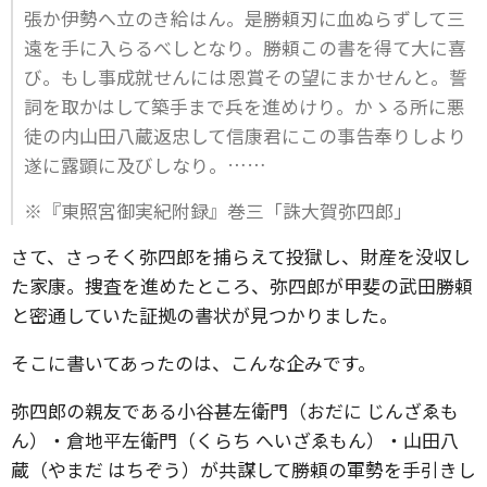
張か伊勢へ立のき給はん。是勝頼刃に血ぬらずして三
遠を手に入らるべしとなり。勝頼この書を得て大に喜
び。もし事成就せんには恩賞その望にまかせんと。誓
詞を取かはして築手まで兵を進めけり。かゝる所に悪
徒の内山田八蔵返忠して信康君にこの事告奉りしより
遂に露顕に及びしなり。……
※『東照宮御実紀附録』巻三「誅大賀弥四郎」
さて、さっそく弥四郎を捕らえて投獄し、財産を没収し
た家康。捜査を進めたところ、弥四郎が甲斐の武田勝頼
と密通していた証拠の書状が見つかりました。
そこに書いてあったのは、こんな企みです。
弥四郎の親友である小谷甚左衛門（おだに じんざゑも
ん）・倉地平左衛門（くらち へいざゑもん）・山田八
蔵（やまだ はちぞう）が共謀して勝頼の軍勢を手引きし