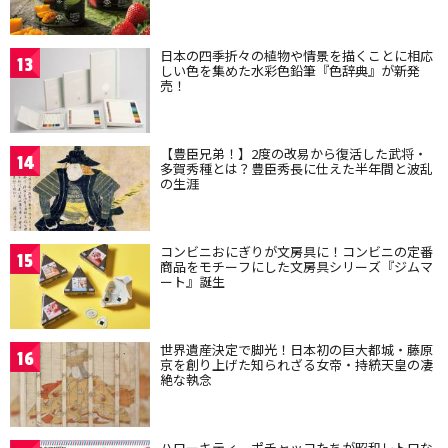
日本の四季折々の植物や情景を描くことに相応
13
しい色を集めた水彩色鉛筆『色辞典』が新発
売！
【豊臣兄弟！】2度の改易から復活した武将・
14
多賀秀種とは？豊臣秀長に仕えた半年間と波乱
の生涯
コンビニおにぎりが文房具に！コンビニの定番
15
商品をモチーフにした文房具シリーズ『ジムマ
ート』誕生
世界遺産決定で脚光！日本初の巨大都城・藤原
16
京を創り上げた知られざる女帝・持統天皇の凄
絶な執念
ハローキティ、ポチャッコたちが昭和レトロな