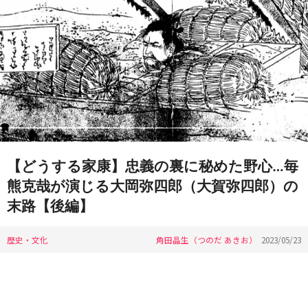
【どうする家康】忠義の裏に秘めた野心…毎
熊克哉が演じる大岡弥四郎（大賀弥四郎）の
末路【後編】
歴史・文化
角田晶生（つのだ あきお）
2023/05/23