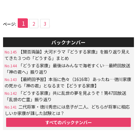
1
2
3
ページ:
バックナンバー
【賛否両論】大河ドラマ『どうする家康』を振り返り見え
No.145
てきた３つの「どうする」まとめ
「どうする家康」最後はみんなで海老すくい…最終回放送
No.144
「神の君へ」振り返り
【最終回予習】本当に色々（1616年）あったね…徳川家康
No.143
の死から「神の君」となるまで【どうする家康】
「どうする家康」共に乱世の夢を見ようぞ！第47回放送
No.142
「乱世の亡霊」振り返り
二代将軍・徳川秀忠には息子が二人、どちらが将軍に相応
No.141
しいか家康が課した試験とは？
すべてのバックナンバー