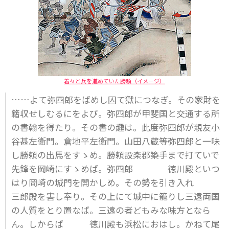
着々と兵を進めていた勝頼（イメージ）
……よて弥四郎をばめし囚て獄につなぎ。その家財を
籍収せしむるにをよび。弥四郎が甲斐国と交通する所
の書翰を得たり。その書の趣は。此度弥四郎が親友小
谷甚左衛門。倉地平左衛門。山田八蔵等弥四郎と一味
し勝頼の出馬をすゝめ。勝頼設楽郡築手まで打ていで
先鋒を岡崎にすゝめば。弥四郎 徳川殿といつ
はり岡崎の城門を開かしめ。その勢を引き入れ
三郎殿を害し奉り。その上にて城中に籠りし三遠両国
の人質をとり置なば。三遠の者どもみな味方となら
ん。しからば 徳川殿も浜松におはし。かねて尾