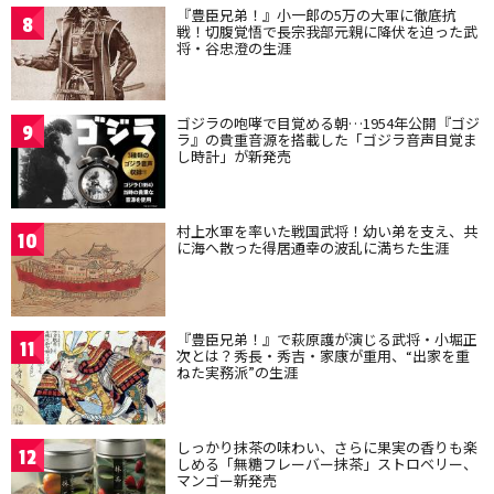
『豊臣兄弟！』小一郎の5万の大軍に徹底抗
8
戦！切腹覚悟で長宗我部元親に降伏を迫った武
将・谷忠澄の生涯
ゴジラの咆哮で目覚める朝…1954年公開『ゴジ
9
ラ』の貴重音源を搭載した「ゴジラ音声目覚ま
し時計」が新発売
村上水軍を率いた戦国武将！幼い弟を支え、共
10
に海へ散った得居通幸の波乱に満ちた生涯
『豊臣兄弟！』で萩原護が演じる武将・小堀正
11
次とは？秀長・秀吉・家康が重用、“出家を重
ねた実務派”の生涯
しっかり抹茶の味わい、さらに果実の香りも楽
12
しめる「無糖フレーバー抹茶」ストロベリー、
マンゴー新発売