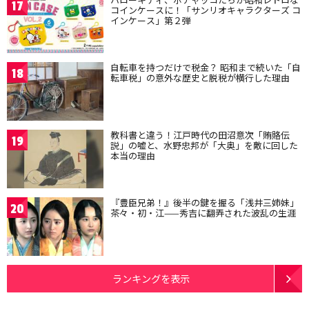
17
コインケースに！「サンリオキャラクターズ コ
インケース」第２弾
自転車を持つだけで税金？ 昭和まで続いた「自
18
転車税」の意外な歴史と脱税が横行した理由
教科書と違う！江戸時代の田沼意次「賄賂伝
19
説」の嘘と、水野忠邦が「大奥」を敵に回した
本当の理由
『豊臣兄弟！』後半の鍵を握る「浅井三姉妹」
20
茶々・初・江——秀吉に翻弄された波乱の生涯
ランキングを表示