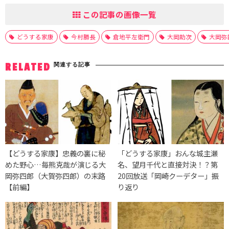
この記事の画像一覧
どうする家康
今村勝長
倉地平左衛門
大岡助次
大岡弥
関連する記事
RELATED
【どうする家康】忠義の裏に秘
「どうする家康」おんな城主瀬
めた野心…毎熊克哉が演じる大
名、望月千代と直接対決！？第
岡弥四郎（大賀弥四郎）の末路
20回放送「岡崎クーデター」振
【前編】
り返り