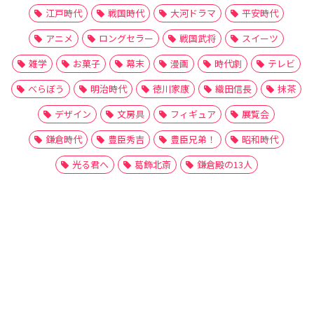
江戸時代
戦国時代
大河ドラマ
平安時代
アニメ
ロングセラー
戦国武将
スイーツ
雑学
お菓子
幕末
漫画
時代劇
テレビ
べらぼう
明治時代
徳川家康
織田信長
抹茶
デザイン
文房具
フィギュア
展覧会
鎌倉時代
豊臣秀吉
豊臣兄弟！
昭和時代
光る君へ
葛飾北斎
鎌倉殿の13人