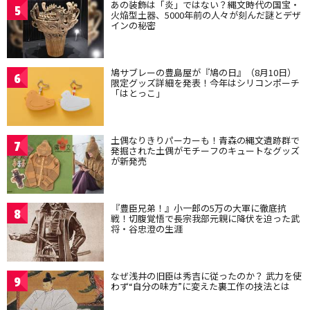
あの装飾は「炎」ではない？縄文時代の国宝・
5
火焔型土器、5000年前の人々が刻んだ謎とデザ
インの秘密
鳩サブレーの豊島屋が『鳩の日』（8月10日）
6
限定グッズ詳細を発表！今年はシリコンポーチ
「はとっこ」
土偶なりきりパーカーも！青森の縄文遺跡群で
7
発掘された土偶がモチーフのキュートなグッズ
が新発売
『豊臣兄弟！』小一郎の5万の大軍に徹底抗
8
戦！切腹覚悟で長宗我部元親に降伏を迫った武
将・谷忠澄の生涯
なぜ浅井の旧臣は秀吉に従ったのか？ 武力を使
9
わず“自分の味方”に変えた裏工作の技法とは