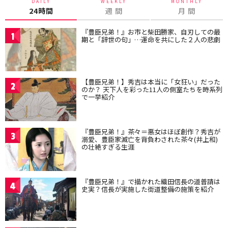
DAILY
WEEKLY
MONTHLY
24時間
週 間
月 間
『豊臣兄弟！』お市と柴田勝家、自刃しての最
1
期と「辞世の句」…運命を共にした２人の悲劇
【豊臣兄弟！】秀吉は本当に「女狂い」だった
2
のか？ 天下人を彩った11人の側室たちを時系列
で一挙紹介
『豊臣兄弟！』茶々＝悪女はほぼ創作？秀吉が
3
溺愛、豊臣家滅亡を背負わされた茶々(井上和)
の壮絶すぎる生涯
『豊臣兄弟！』で描かれた織田信長の道普請は
4
史実？信長が実施した街道整備の施策を紹介