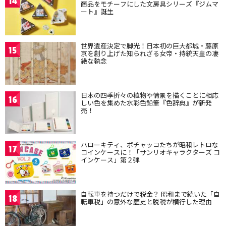
14
商品をモチーフにした文房具シリーズ『ジムマ
ート』誕生
世界遺産決定で脚光！日本初の巨大都城・藤原
15
京を創り上げた知られざる女帝・持統天皇の凄
絶な執念
日本の四季折々の植物や情景を描くことに相応
16
しい色を集めた水彩色鉛筆『色辞典』が新発
売！
ハローキティ、ポチャッコたちが昭和レトロな
17
コインケースに！「サンリオキャラクターズ コ
インケース」第２弾
自転車を持つだけで税金？ 昭和まで続いた「自
18
転車税」の意外な歴史と脱税が横行した理由