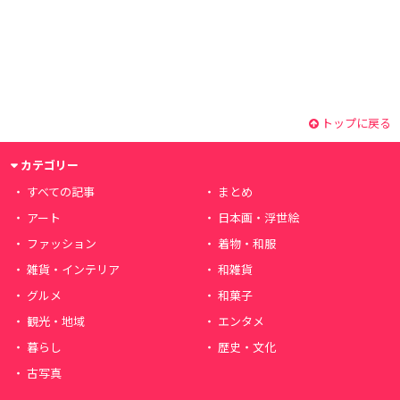
トップに戻る
カテゴリー
すべての記事
まとめ
アート
日本画・浮世絵
ファッション
着物・和服
雑貨・インテリア
和雑貨
グルメ
和菓子
観光・地域
エンタメ
暮らし
歴史・文化
古写真