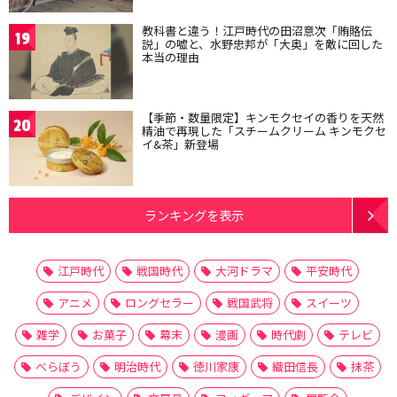
教科書と違う！江戸時代の田沼意次「賄賂伝
19
説」の嘘と、水野忠邦が「大奥」を敵に回した
本当の理由
【季節・数量限定】キンモクセイの香りを天然
20
精油で再現した「スチームクリーム キンモクセ
イ&茶」新登場
ランキングを表示
江戸時代
戦国時代
大河ドラマ
平安時代
アニメ
ロングセラー
戦国武将
スイーツ
雑学
お菓子
幕末
漫画
時代劇
テレビ
べらぼう
明治時代
徳川家康
織田信長
抹茶