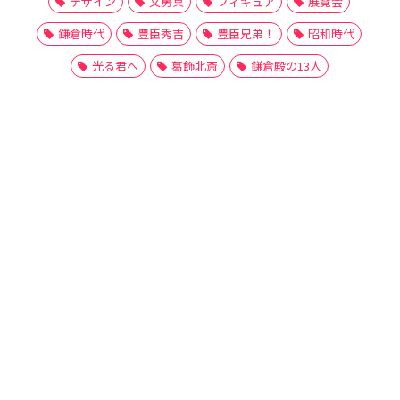
デザイン
文房具
フィギュア
展覧会
鎌倉時代
豊臣秀吉
豊臣兄弟！
昭和時代
光る君へ
葛飾北斎
鎌倉殿の13人