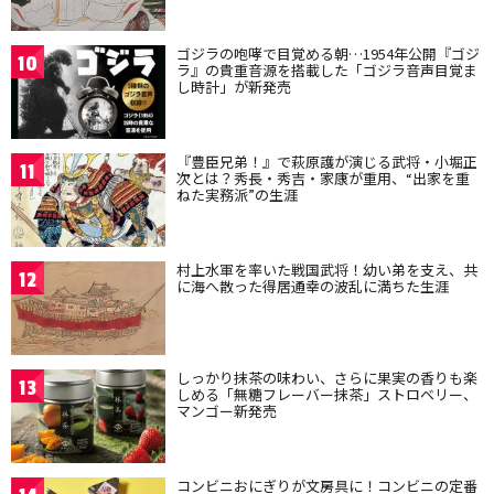
ゴジラの咆哮で目覚める朝…1954年公開『ゴジ
10
ラ』の貴重音源を搭載した「ゴジラ音声目覚ま
し時計」が新発売
『豊臣兄弟！』で萩原護が演じる武将・小堀正
11
次とは？秀長・秀吉・家康が重用、“出家を重
ねた実務派”の生涯
村上水軍を率いた戦国武将！幼い弟を支え、共
12
に海へ散った得居通幸の波乱に満ちた生涯
しっかり抹茶の味わい、さらに果実の香りも楽
13
しめる「無糖フレーバー抹茶」ストロベリー、
マンゴー新発売
コンビニおにぎりが文房具に！コンビニの定番