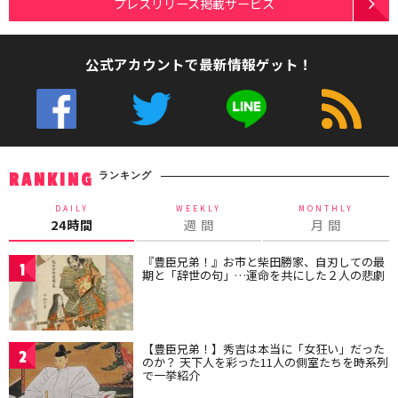
プレスリリース掲載サービス
公式アカウントで最新情報ゲット！
ランキング
RANKING
DAILY
WEEKLY
MONTHLY
24時間
週 間
月 間
『豊臣兄弟！』お市と柴田勝家、自刃しての最
1
期と「辞世の句」…運命を共にした２人の悲劇
【豊臣兄弟！】秀吉は本当に「女狂い」だった
2
のか？ 天下人を彩った11人の側室たちを時系列
で一挙紹介