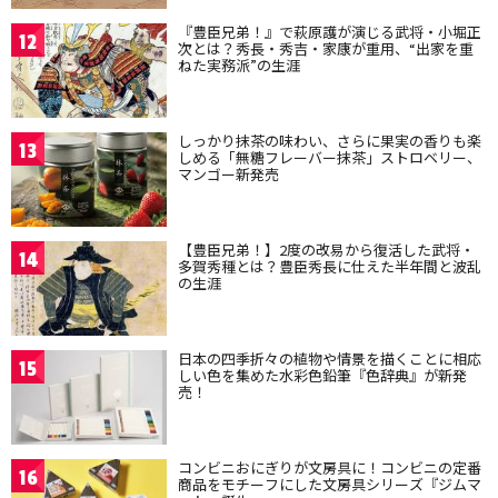
『豊臣兄弟！』で萩原護が演じる武将・小堀正
12
次とは？秀長・秀吉・家康が重用、“出家を重
ねた実務派”の生涯
しっかり抹茶の味わい、さらに果実の香りも楽
13
しめる「無糖フレーバー抹茶」ストロベリー、
マンゴー新発売
【豊臣兄弟！】2度の改易から復活した武将・
14
多賀秀種とは？豊臣秀長に仕えた半年間と波乱
の生涯
日本の四季折々の植物や情景を描くことに相応
15
しい色を集めた水彩色鉛筆『色辞典』が新発
売！
コンビニおにぎりが文房具に！コンビニの定番
16
商品をモチーフにした文房具シリーズ『ジムマ