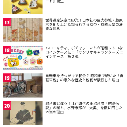
ート』誕生
世界遺産決定で脚光！日本初の巨大都城・藤原
17
京を創り上げた知られざる女帝・持統天皇の凄
絶な執念
ハローキティ、ポチャッコたちが昭和レトロな
18
コインケースに！「サンリオキャラクターズ コ
インケース」第２弾
自転車を持つだけで税金？ 昭和まで続いた「自
19
転車税」の意外な歴史と脱税が横行した理由
教科書と違う！江戸時代の田沼意次「賄賂伝
20
説」の嘘と、水野忠邦が「大奥」を敵に回した
本当の理由