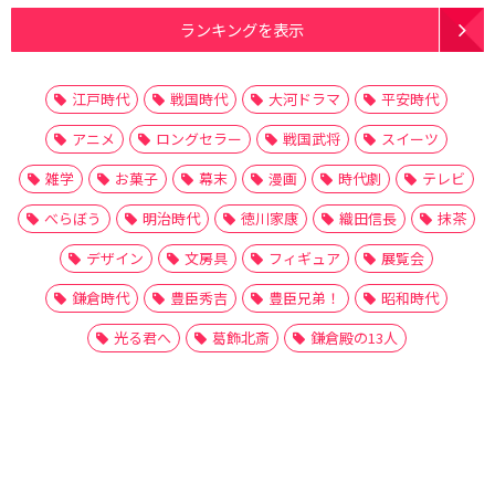
ランキングを表示
江戸時代
戦国時代
大河ドラマ
平安時代
アニメ
ロングセラー
戦国武将
スイーツ
雑学
お菓子
幕末
漫画
時代劇
テレビ
べらぼう
明治時代
徳川家康
織田信長
抹茶
デザイン
文房具
フィギュア
展覧会
鎌倉時代
豊臣秀吉
豊臣兄弟！
昭和時代
光る君へ
葛飾北斎
鎌倉殿の13人