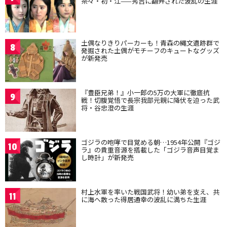
茶々・初・江——秀吉に翻弄された波乱の生涯
土偶なりきりパーカーも！青森の縄文遺跡群で
8
発掘された土偶がモチーフのキュートなグッズ
が新発売
『豊臣兄弟！』小一郎の5万の大軍に徹底抗
9
戦！切腹覚悟で長宗我部元親に降伏を迫った武
将・谷忠澄の生涯
ゴジラの咆哮で目覚める朝…1954年公開『ゴジ
10
ラ』の貴重音源を搭載した「ゴジラ音声目覚ま
し時計」が新発売
村上水軍を率いた戦国武将！幼い弟を支え、共
11
に海へ散った得居通幸の波乱に満ちた生涯