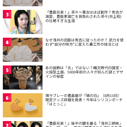
『豊臣兄弟！』茶々＝悪女はほぼ創作？秀吉が
3
溺愛、豊臣家滅亡を背負わされた茶々(井上和)
の壮絶すぎる生涯
なぜ浅井の旧臣は秀吉に従ったのか？ 武力を使
4
わず“自分の味方”に変えた裏工作の技法とは
あの装飾は「炎」ではない？縄文時代の国宝・
5
火焔型土器、5000年前の人々が刻んだ謎とデザ
インの秘密
鳩サブレーの豊島屋が『鳩の日』（8月10日）
6
限定グッズ詳細を発表！今年はシリコンポーチ
「はとっこ」
『豊臣兄弟！』後半の鍵を握る「浅井三姉妹」
7