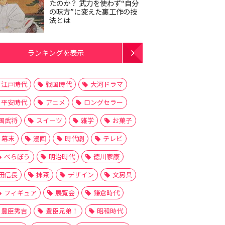
たのか？ 武力を使わず“自分
の味方”に変えた裏工作の技
法とは
ランキングを表示
江戸時代
戦国時代
大河ドラマ
平安時代
アニメ
ロングセラー
国武将
スイーツ
雑学
お菓子
幕末
漫画
時代劇
テレビ
べらぼう
明治時代
徳川家康
田信長
抹茶
デザイン
文房具
フィギュア
展覧会
鎌倉時代
豊臣秀吉
豊臣兄弟！
昭和時代