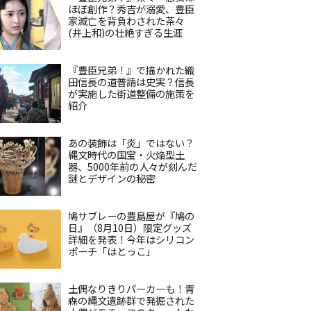
ほぼ創作？秀吉が溺愛、豊臣
家滅亡を背負わされた茶々
(井上和)の壮絶すぎる生涯
『豊臣兄弟！』で描かれた織
田信長の道普請は史実？信長
が実施した街道整備の施策を
紹介
あの装飾は「炎」ではない？
縄文時代の国宝・火焔型土
器、5000年前の人々が刻んだ
謎とデザインの秘密
鳩サブレーの豊島屋が『鳩の
日』（8月10日）限定グッズ
詳細を発表！今年はシリコン
ポーチ「はとっこ」
土偶なりきりパーカーも！青
森の縄文遺跡群で発掘された