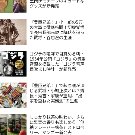
土偶がモチーフのキュートな
グッズが新発売
『豊臣兄弟！』小一郎の5万
の大軍に徹底抗戦！切腹覚悟
で長宗我部元親に降伏を迫っ
た武将・谷忠澄の生涯
ゴジラの咆哮で目覚める朝…
1954年公開『ゴジラ』の貴重
音源を搭載した「ゴジラ音声
目覚まし時計」が新発売
『豊臣兄弟！』で萩原護が演
じる武将・小堀正次とは？秀
長・秀吉・家康が重用、“出
家を重ねた実務派”の生涯
しっかり抹茶の味わい、さら
に果実の香りも楽しめる「無
糖フレーバー抹茶」ストロベ
リー、マンゴー新発売