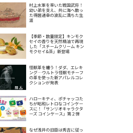
村上水軍を率いた戦国武将！
幼い弟を支え、共に海へ散っ
た得居通幸の波乱に満ちた生
涯
【季節・数量限定】キンモク
セイの香りを天然精油で再現
した「スチームクリーム キン
モクセイ&茶」新登場
怪獣革を纏う！ダダ、エレキ
ング…ウルトラ怪獣モチーフ
の革を使った新アパレルコレ
クションが発表
ハローキティ、ポチャッコた
ちが昭和レトロなコインケー
スに！「サンリオキャラクタ
ーズ コインケース」第２弾
なぜ浅井の旧臣は秀吉に従っ