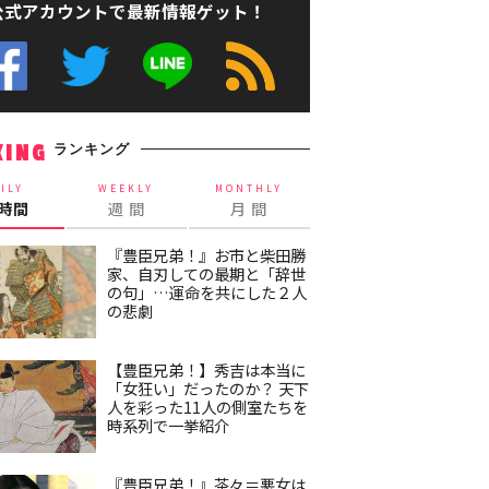
公式アカウントで最新情報ゲット！
ランキング
KING
ILY
WEEKLY
MONTHLY
4時間
週 間
月 間
『豊臣兄弟！』お市と柴田勝
家、自刃しての最期と「辞世
の句」…運命を共にした２人
の悲劇
【豊臣兄弟！】秀吉は本当に
「女狂い」だったのか？ 天下
人を彩った11人の側室たちを
時系列で一挙紹介
『豊臣兄弟！』茶々＝悪女は