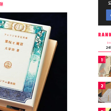
弾
RAN
DA
2
1
2