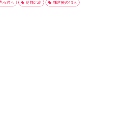
光る君へ
葛飾北斎
鎌倉殿の13人