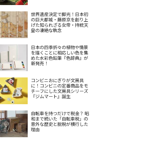
世界遺産決定で脚光！日本初
の巨大都城・藤原京を創り上
げた知られざる女帝・持統天
皇の凄絶な執念
日本の四季折々の植物や情景
を描くことに相応しい色を集
めた水彩色鉛筆『色辞典』が
新発売！
コンビニおにぎりが文房具
に！コンビニの定番商品をモ
チーフにした文房具シリーズ
『ジムマート』誕生
自転車を持つだけで税金？ 昭
和まで続いた「自転車税」の
意外な歴史と脱税が横行した
理由