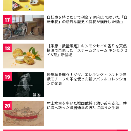
自転車を持つだけで税金？ 昭和まで続いた「自
17
転車税」の意外な歴史と脱税が横行した理由
【季節・数量限定】キンモクセイの香りを天然
18
精油で再現した「スチームクリーム キンモクセ
イ&茶」新登場
怪獣革を纏う！ダダ、エレキング…ウルトラ怪
19
獣モチーフの革を使った新アパレルコレクショ
ンが発表
村上水軍を率いた戦国武将！幼い弟を支え、共
20
に海へ散った得居通幸の波乱に満ちた生涯