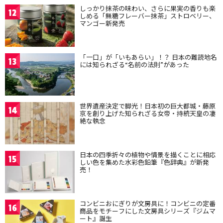
しっかり抹茶の味わい、さらに果実の香りも楽
12
しめる「無糖フレーバー抹茶」ストロベリー、
マンゴー新発売
「一口」が「いもあらい」！？ 日本の難読地名
13
には知られざる“名前の法則”があった
世界遺産決定で脚光！日本初の巨大都城・藤原
14
京を創り上げた知られざる女帝・持統天皇の凄
絶な執念
日本の四季折々の植物や情景を描くことに相応
15
しい色を集めた水彩色鉛筆『色辞典』が新発
売！
コンビニおにぎりが文房具に！コンビニの定番
16
商品をモチーフにした文房具シリーズ『ジムマ
ート』誕生