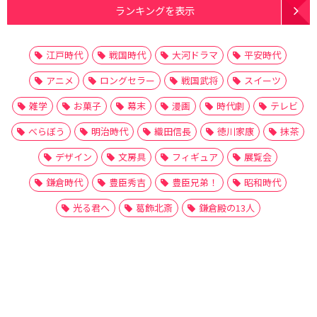
ランキングを表示
江戸時代
戦国時代
大河ドラマ
平安時代
アニメ
ロングセラー
戦国武将
スイーツ
雑学
お菓子
幕末
漫画
時代劇
テレビ
べらぼう
明治時代
織田信長
徳川家康
抹茶
デザイン
文房具
フィギュア
展覧会
鎌倉時代
豊臣秀吉
豊臣兄弟！
昭和時代
光る君へ
葛飾北斎
鎌倉殿の13人