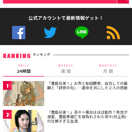
公式アカウントで最新情報ゲット！
ランキング
RANKING
DAILY
WEEKLY
MONTHLY
24時間
週 間
月 間
『豊臣兄弟！』お市と柴田勝家、自刃しての最
1
期と「辞世の句」…運命を共にした２人の悲劇
『豊臣兄弟！』茶々＝悪女はほぼ創作？秀吉が
2
溺愛、豊臣家滅亡を背負わされた茶々(井上和)
の壮絶すぎる生涯