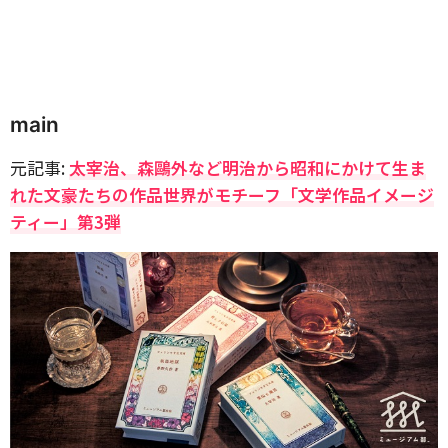
main
元記事:
太宰治、森鷗外など明治から昭和にかけて生ま
れた文豪たちの作品世界がモチーフ「文学作品イメージ
ティー」第3弾