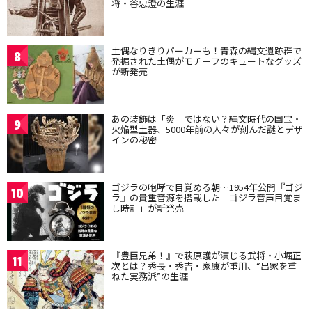
将・谷忠澄の生涯
土偶なりきりパーカーも！青森の縄文遺跡群で
8
発掘された土偶がモチーフのキュートなグッズ
が新発売
あの装飾は「炎」ではない？縄文時代の国宝・
9
火焔型土器、5000年前の人々が刻んだ謎とデザ
インの秘密
ゴジラの咆哮で目覚める朝…1954年公開『ゴジ
10
ラ』の貴重音源を搭載した「ゴジラ音声目覚ま
し時計」が新発売
『豊臣兄弟！』で萩原護が演じる武将・小堀正
11
次とは？秀長・秀吉・家康が重用、“出家を重
ねた実務派”の生涯