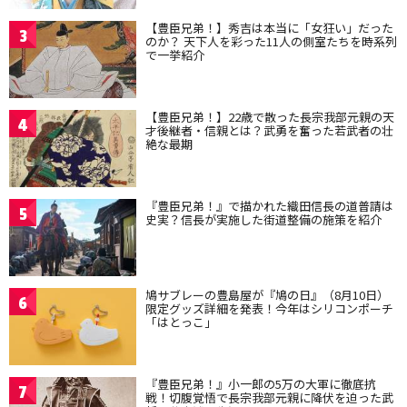
【豊臣兄弟！】秀吉は本当に「女狂い」だった
3
のか？ 天下人を彩った11人の側室たちを時系列
で一挙紹介
【豊臣兄弟！】22歳で散った長宗我部元親の天
4
才後継者・信親とは？武勇を奮った若武者の壮
絶な最期
『豊臣兄弟！』で描かれた織田信長の道普請は
5
史実？信長が実施した街道整備の施策を紹介
鳩サブレーの豊島屋が『鳩の日』（8月10日）
6
限定グッズ詳細を発表！今年はシリコンポーチ
「はとっこ」
『豊臣兄弟！』小一郎の5万の大軍に徹底抗
7
戦！切腹覚悟で長宗我部元親に降伏を迫った武