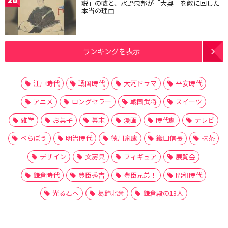
20
説」の嘘と、水野忠邦が「大奥」を敵に回した
本当の理由
ランキングを表示
江戸時代
戦国時代
大河ドラマ
平安時代
アニメ
ロングセラー
戦国武将
スイーツ
雑学
お菓子
幕末
漫画
時代劇
テレビ
べらぼう
明治時代
徳川家康
織田信長
抹茶
デザイン
文房具
フィギュア
展覧会
鎌倉時代
豊臣秀吉
豊臣兄弟！
昭和時代
光る君へ
葛飾北斎
鎌倉殿の13人