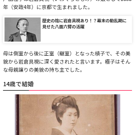
年（安政4年）に京都で生まれました。
歴史の陰に岩倉具視あり！？幕末の動乱期に
見せた八面六臂の活躍
母は側室から後に正室（継室）となった槙子で、その美
貌から岩倉具視に深く愛されたと言います。極子はそん
な母親譲りの美貌の持ち主でした。
14歳で結婚