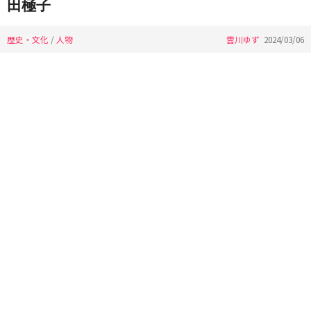
田極子
歴史・文化
/
人物
雲川ゆず
2024/03/06