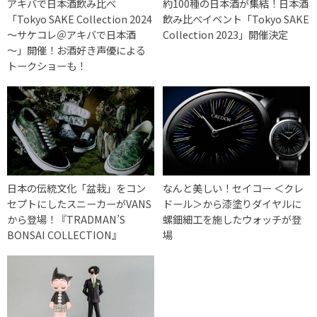
アキバで日本酒飲み比べ
約100種の日本酒が集結！日本酒
「Tokyo SAKE Collection 2024
飲み比べイベント「Tokyo SAKE
～サケコレ＠アキバで日本酒
Collection 2023」開催決定
～」開催！お酒好き声優による
トークショーも！
日本の伝統文化「盆栽」をコン
なんと美しい！セイコー ＜クレ
セプトにしたスニーカーがVANS
ドール＞から漆塗りダイヤルに
から登場！『TRADMAN’S
螺鈿細工を施したウォッチが登
BONSAI COLLECTION』
場