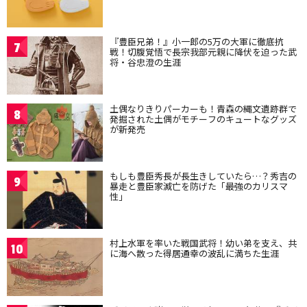
『豊臣兄弟！』小一郎の5万の大軍に徹底抗
7
戦！切腹覚悟で長宗我部元親に降伏を迫った武
将・谷忠澄の生涯
土偶なりきりパーカーも！青森の縄文遺跡群で
8
発掘された土偶がモチーフのキュートなグッズ
が新発売
もしも豊臣秀長が長生きしていたら…？秀吉の
9
暴走と豊臣家滅亡を防げた「最強のカリスマ
性」
村上水軍を率いた戦国武将！幼い弟を支え、共
10
に海へ散った得居通幸の波乱に満ちた生涯