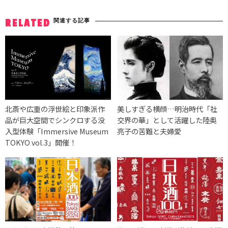
関連する記事
RELATED
北斎や広重の浮世絵と印象派作
美しすぎる横顔…明治時代「社
品が巨大空間でシンクロする没
交界の華」として活躍した陸奥
入型体験「Immersive Museum
亮子の苦難と夫婦愛
TOKYO vol.3」開催！