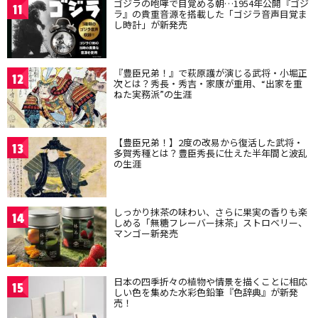
ゴジラの咆哮で目覚める朝…1954年公開『ゴジ
11
ラ』の貴重音源を搭載した「ゴジラ音声目覚ま
し時計」が新発売
『豊臣兄弟！』で萩原護が演じる武将・小堀正
12
次とは？秀長・秀吉・家康が重用、“出家を重
ねた実務派”の生涯
【豊臣兄弟！】2度の改易から復活した武将・
13
多賀秀種とは？豊臣秀長に仕えた半年間と波乱
の生涯
しっかり抹茶の味わい、さらに果実の香りも楽
14
しめる「無糖フレーバー抹茶」ストロベリー、
マンゴー新発売
日本の四季折々の植物や情景を描くことに相応
15
しい色を集めた水彩色鉛筆『色辞典』が新発
売！