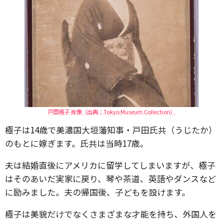
戸田極子 肖像（出典：Tokyo Museum Collection）
極子は14歳で美濃国大垣藩知事・戸田氏共（うじたか）
のもとに嫁ぎます。氏共は当時17歳。
夫は結婚直後にアメリカに留学してしまいますが、極子
はそのあいだ実家に戻り、琴や茶道、英語やダンスなど
に励みました。夫の帰国後、子どもを設けます。
極子は美貌だけでなくさまざまな才能を持ち、外国人を