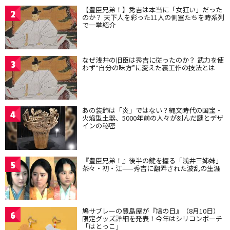
【豊臣兄弟！】秀吉は本当に「女狂い」だった
2
のか？ 天下人を彩った11人の側室たちを時系列
で一挙紹介
なぜ浅井の旧臣は秀吉に従ったのか？ 武力を使
3
わず“自分の味方”に変えた裏工作の技法とは
あの装飾は「炎」ではない？縄文時代の国宝・
4
火焔型土器、5000年前の人々が刻んだ謎とデザ
インの秘密
『豊臣兄弟！』後半の鍵を握る「浅井三姉妹」
5
茶々・初・江——秀吉に翻弄された波乱の生涯
鳩サブレーの豊島屋が『鳩の日』（8月10日）
6
限定グッズ詳細を発表！今年はシリコンポーチ
「はとっこ」