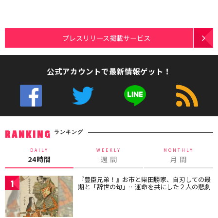
プレスリリース掲載サービス
公式アカウントで最新情報ゲット！
ランキング
RANKING
DAILY
WEEKLY
MONTHLY
24時間
週 間
月 間
『豊臣兄弟！』お市と柴田勝家、自刃しての最
1
期と「辞世の句」…運命を共にした２人の悲劇