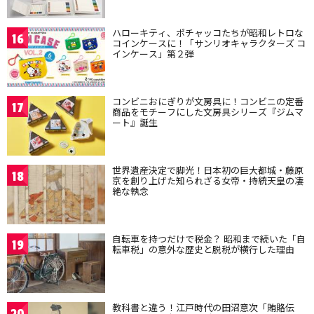
ハローキティ、ポチャッコたちが昭和レトロな
16
コインケースに！「サンリオキャラクターズ コ
インケース」第２弾
コンビニおにぎりが文房具に！コンビニの定番
17
商品をモチーフにした文房具シリーズ『ジムマ
ート』誕生
世界遺産決定で脚光！日本初の巨大都城・藤原
18
京を創り上げた知られざる女帝・持統天皇の凄
絶な執念
自転車を持つだけで税金？ 昭和まで続いた「自
19
転車税」の意外な歴史と脱税が横行した理由
教科書と違う！江戸時代の田沼意次「賄賂伝