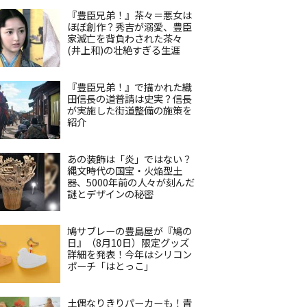
『豊臣兄弟！』茶々＝悪女は
ほぼ創作？秀吉が溺愛、豊臣
家滅亡を背負わされた茶々
(井上和)の壮絶すぎる生涯
『豊臣兄弟！』で描かれた織
田信長の道普請は史実？信長
が実施した街道整備の施策を
紹介
あの装飾は「炎」ではない？
縄文時代の国宝・火焔型土
器、5000年前の人々が刻んだ
謎とデザインの秘密
鳩サブレーの豊島屋が『鳩の
日』（8月10日）限定グッズ
詳細を発表！今年はシリコン
ポーチ「はとっこ」
土偶なりきりパーカーも！青