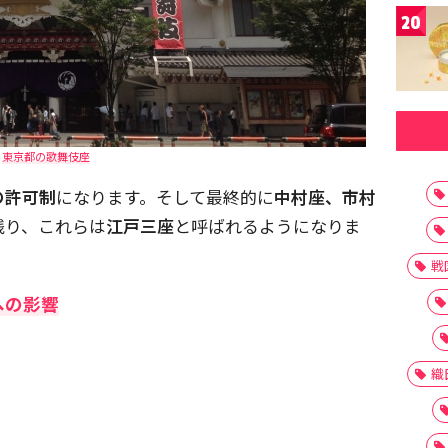
20
東京都の歌舞伎座
の許可制
になります。そして最終的に
中村座、市村
残り、これらは
江戸三座
と呼ばれるようになりま
戦
への影響
織