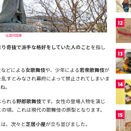
12
出雲阿国像
まり奇抜で派手な格好をしていた人のこと
を指し
13
女などによる
女歌舞伎
や、少年による
若衆歌舞伎
が
を乱すとみなされ幕府によって禁止されてしまいま
14
うね。
じられる
野郎歌舞伎
です。女性の登場人物を演じ
この頃。これは現代の歌舞伎の原型となります。
15
には、次々と
芝居小屋
が立ち並びました。