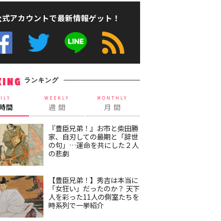
公式アカウントで最新情報ゲット！
ランキング
KING
ILY
WEEKLY
MONTHLY
4時間
週 間
月 間
『豊臣兄弟！』お市と柴田勝
家、自刃しての最期と「辞世
の句」…運命を共にした２人
の悲劇
【豊臣兄弟！】秀吉は本当に
「女狂い」だったのか？ 天下
人を彩った11人の側室たちを
時系列で一挙紹介