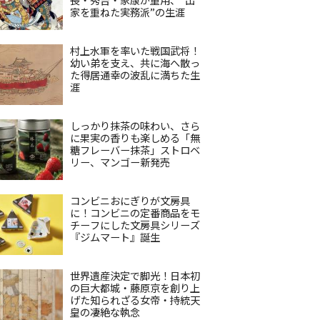
家を重ねた実務派”の生涯
村上水軍を率いた戦国武将！
幼い弟を支え、共に海へ散っ
た得居通幸の波乱に満ちた生
涯
しっかり抹茶の味わい、さら
に果実の香りも楽しめる「無
糖フレーバー抹茶」ストロベ
リー、マンゴー新発売
コンビニおにぎりが文房具
に！コンビニの定番商品をモ
チーフにした文房具シリーズ
『ジムマート』誕生
世界遺産決定で脚光！日本初
の巨大都城・藤原京を創り上
げた知られざる女帝・持統天
皇の凄絶な執念