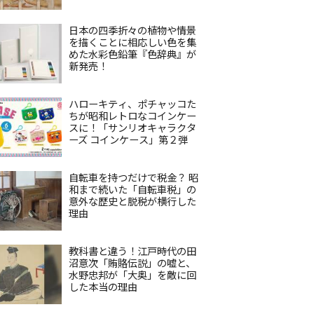
日本の四季折々の植物や情景
を描くことに相応しい色を集
めた水彩色鉛筆『色辞典』が
新発売！
ハローキティ、ポチャッコた
ちが昭和レトロなコインケー
スに！「サンリオキャラクタ
ーズ コインケース」第２弾
自転車を持つだけで税金？ 昭
和まで続いた「自転車税」の
意外な歴史と脱税が横行した
理由
教科書と違う！江戸時代の田
沼意次「賄賂伝説」の嘘と、
水野忠邦が「大奥」を敵に回
した本当の理由