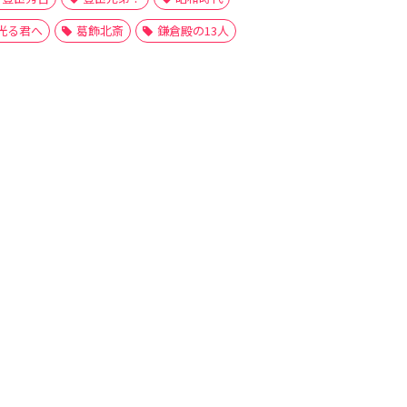
光る君へ
葛飾北斎
鎌倉殿の13人