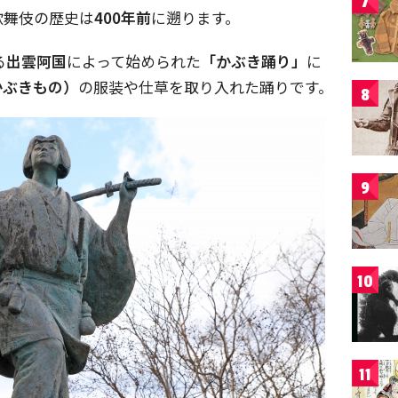
7
歌舞伎の歴史は
400年前
に遡ります。
る
出雲阿国
によって始められた
「かぶき踊り」
に
かぶきもの）
の服装や仕草を取り入れた踊りです。
8
9
10
11