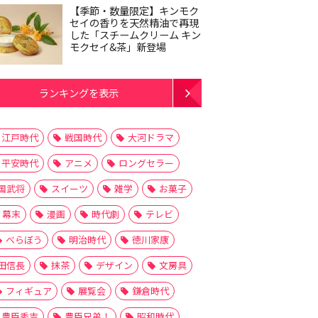
【季節・数量限定】キンモク
セイの香りを天然精油で再現
した「スチームクリーム キン
モクセイ&茶」新登場
ランキングを表示
江戸時代
戦国時代
大河ドラマ
平安時代
アニメ
ロングセラー
国武将
スイーツ
雑学
お菓子
幕末
漫画
時代劇
テレビ
べらぼう
明治時代
徳川家康
田信長
抹茶
デザイン
文房具
フィギュア
展覧会
鎌倉時代
豊臣秀吉
豊臣兄弟！
昭和時代