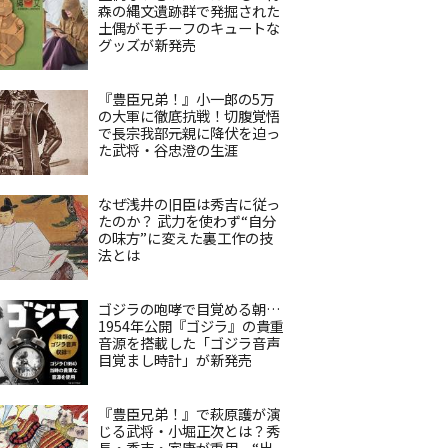
森の縄文遺跡群で発掘された
土偶がモチーフのキュートな
グッズが新発売
『豊臣兄弟！』小一郎の5万
の大軍に徹底抗戦！切腹覚悟
で長宗我部元親に降伏を迫っ
た武将・谷忠澄の生涯
なぜ浅井の旧臣は秀吉に従っ
たのか？ 武力を使わず“自分
の味方”に変えた裏工作の技
法とは
ゴジラの咆哮で目覚める朝…
1954年公開『ゴジラ』の貴重
音源を搭載した「ゴジラ音声
目覚まし時計」が新発売
『豊臣兄弟！』で萩原護が演
じる武将・小堀正次とは？秀
長・秀吉・家康が重用、“出