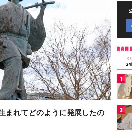
RAN
DA
2
1
2
生まれてどのように発展したの