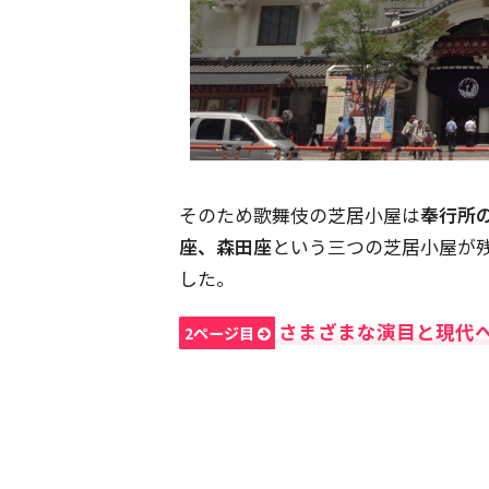
そのため歌舞伎の芝居小屋は
奉行所
座、森田座
という三つの芝居小屋が
した。
さまざまな演目と現代
2ページ目