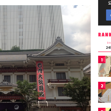
RAN
DA
2
1
2