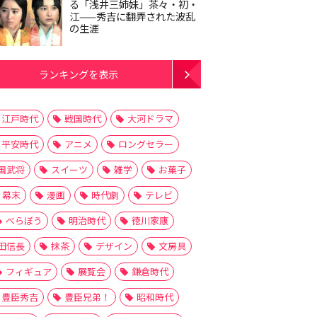
る「浅井三姉妹」茶々・初・
江——秀吉に翻弄された波乱
の生涯
ランキングを表示
江戸時代
戦国時代
大河ドラマ
平安時代
アニメ
ロングセラー
国武将
スイーツ
雑学
お菓子
幕末
漫画
時代劇
テレビ
べらぼう
明治時代
徳川家康
田信長
抹茶
デザイン
文房具
フィギュア
展覧会
鎌倉時代
豊臣秀吉
豊臣兄弟！
昭和時代