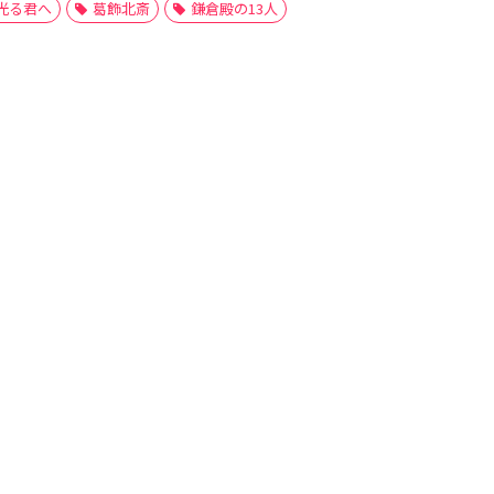
光る君へ
葛飾北斎
鎌倉殿の13人