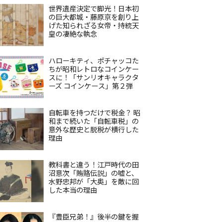
世界遺産決定で脚光！日本初
の巨大都城・藤原京を創り上
げた知られざる女帝・持統天
皇の凄絶な執念
ハローキティ、ポチャッコた
ちが昭和レトロなコインケー
スに！「サンリオキャラクタ
ーズ コインケース」第２弾
自転車を持つだけで税金？ 昭
和まで続いた「自転車税」の
意外な歴史と脱税が横行した
理由
教科書と違う！江戸時代の田
沼意次「賄賂伝説」の嘘と、
水野忠邦が「大奥」を敵に回
した本当の理由
『豊臣兄弟！』後半の鍵を握