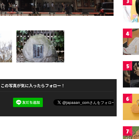
3
4
5
この写真が気に入ったらフォロー！
6
7