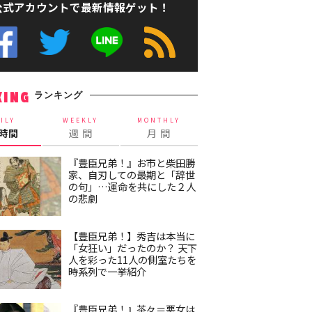
公式アカウントで最新情報ゲット！
ランキング
KING
ILY
WEEKLY
MONTHLY
4時間
週 間
月 間
『豊臣兄弟！』お市と柴田勝
家、自刃しての最期と「辞世
の句」…運命を共にした２人
の悲劇
【豊臣兄弟！】秀吉は本当に
「女狂い」だったのか？ 天下
人を彩った11人の側室たちを
時系列で一挙紹介
『豊臣兄弟！』茶々＝悪女は