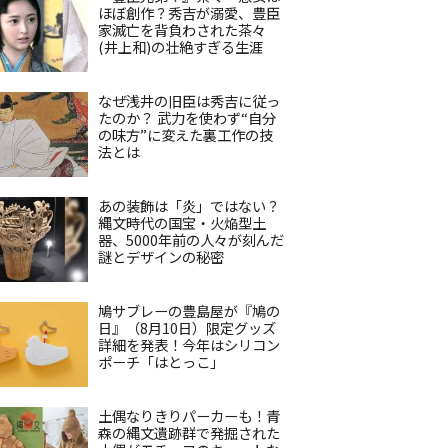
ほぼ創作？秀吉が溺愛、豊臣
家滅亡を背負わされた茶々
(井上和)の壮絶すぎる生涯
なぜ浅井の旧臣は秀吉に従っ
たのか？ 武力を使わず“自分
の味方”に変えた裏工作の技
法とは
あの装飾は「炎」ではない？
縄文時代の国宝・火焔型土
器、5000年前の人々が刻んだ
謎とデザインの秘密
鳩サブレーの豊島屋が『鳩の
日』（8月10日）限定グッズ
詳細を発表！今年はシリコン
ポーチ「はとっこ」
土偶なりきりパーカーも！青
森の縄文遺跡群で発掘された