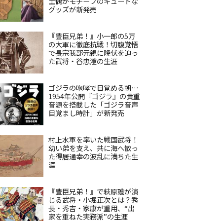
土偶がモチーフのキュートな
グッズが新発売
『豊臣兄弟！』小一郎の5万
の大軍に徹底抗戦！切腹覚悟
で長宗我部元親に降伏を迫っ
た武将・谷忠澄の生涯
ゴジラの咆哮で目覚める朝…
1954年公開『ゴジラ』の貴重
音源を搭載した「ゴジラ音声
目覚まし時計」が新発売
村上水軍を率いた戦国武将！
幼い弟を支え、共に海へ散っ
た得居通幸の波乱に満ちた生
涯
『豊臣兄弟！』で萩原護が演
じる武将・小堀正次とは？秀
長・秀吉・家康が重用、“出
家を重ねた実務派”の生涯