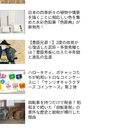
日本の四季折々の植物や情景
を描くことに相応しい色を集
めた水彩色鉛筆『色辞典』が
新発売！
【豊臣兄弟！】2度の改易か
ら復活した武将・多賀秀種と
は？豊臣秀長に仕えた半年間
と波乱の生涯
ハローキティ、ポチャッコた
ちが昭和レトロなコインケー
スに！「サンリオキャラクタ
ーズ コインケース」第２弾
自転車を持つだけで税金？ 昭
和まで続いた「自転車税」の
意外な歴史と脱税が横行した
理由