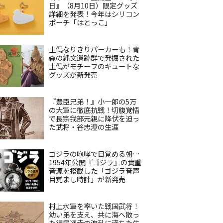
日』（8月10日）限定グッズ
詳細を発表！今年はシリコン
ポーチ「はとっこ」
土偶なりきりパーカーも！青
森の縄文遺跡群で発掘された
土偶がモチーフのキュートな
グッズが新発売
『豊臣兄弟！』小一郎の5万
の大軍に徹底抗戦！切腹覚悟
で長宗我部元親に降伏を迫っ
た武将・谷忠澄の生涯
ゴジラの咆哮で目覚める朝…
1954年公開『ゴジラ』の貴重
音源を搭載した「ゴジラ音声
目覚まし時計」が新発売
村上水軍を率いた戦国武将！
幼い弟を支え、共に海へ散っ
た得居通幸の波乱に満ちた生