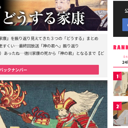
家康』を振り返り見えてきた３つの「どうする」まとめ
老すくい…最終回放送「神の君へ」振り返り
RAN
6年）あったね…徳川家康の死から「神の君」となるまで【ど
DA
2
バックナンバー
1
2