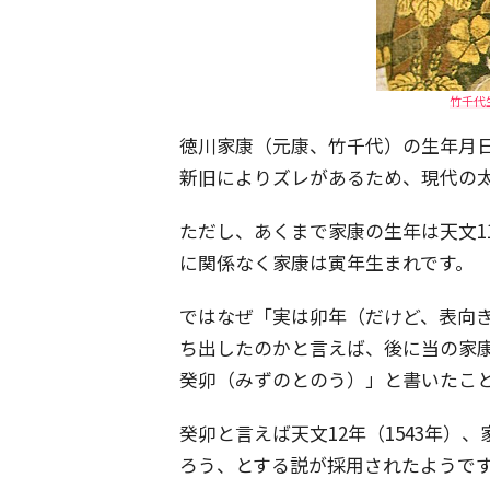
竹千代
徳川家康（元康、竹千代）の生年月日は天
新旧によりズレがあるため、現代の
ただし、あくまで家康の生年は天文1
に関係なく家康は寅年生まれです。
ではなぜ「実は卯年（だけど、表向
ち出したのかと言えば、後に当の家康
癸卯（みずのとのう）」と書いたこ
癸卯と言えば天文12年（1543年
ろう、とする説が採用されたようで