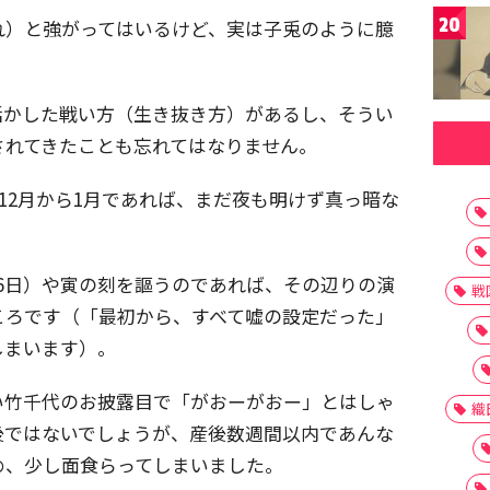
20
れ）と強がってはいるけど、実は子兎のように臆
活かした戦い方（生き抜き方）があるし、そうい
されてきたことも忘れてはなりません。
。12月から1月であれば、まだ夜も明けず真っ暗な
6日）や寅の刻を謳うのであれば、その辺りの演
戦
ころです（「最初から、すべて嘘の設定だった」
しまいます）。
い竹千代のお披露目で「がおーがおー」とはしゃ
織
後ではないでしょうが、産後数週間以内であんな
め、少し面食らってしまいました。