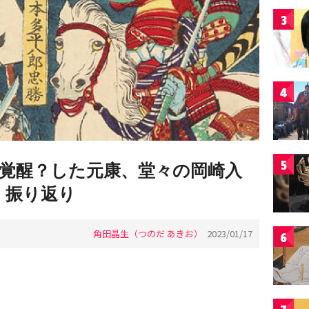
3
4
5
覚醒？した元康、堂々の岡崎入
」振り返り
角田晶生（つのだ あきお）
2023/01/17
6