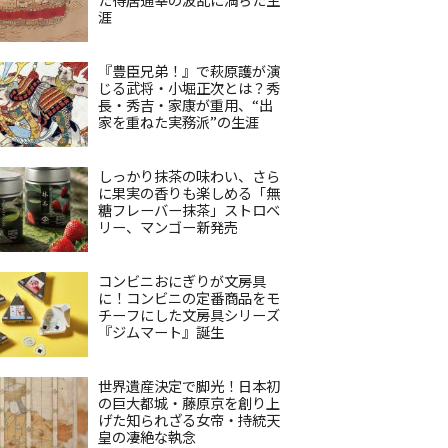
涯
『豊臣兄弟！』で萩原護が演
じる武将・小堀正次とは？秀
長・秀吉・家康が重用、“出
家を重ねた実務派”の生涯
しっかり抹茶の味わい、さら
に果実の香りも楽しめる「無
糖フレーバー抹茶」ストロベ
リー、マンゴー新発売
コンビニおにぎりが文房具
に！コンビニの定番商品をモ
チーフにした文房具シリーズ
『ジムマート』誕生
世界遺産決定で脚光！日本初
の巨大都城・藤原京を創り上
げた知られざる女帝・持統天
皇の凄絶な執念