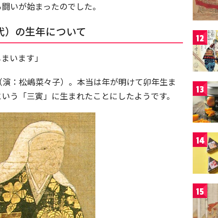
る闘いが始まったのでした。
代）の生年について
12
しまいます」
（演：松嶋菜々子）。本当は年が明けて卯年生ま
13
という「三寅」に生まれたことにしたようです。
14
15