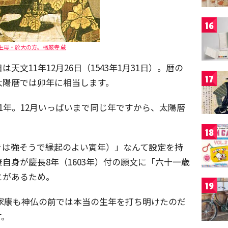
16
生母・於大の方。楞厳寺 蔵
文11年12月26日（1543年1月31日）。暦の
17
太陽暦では卯年に相当します。
1年。12月いっぱいまで同じ年ですから、太陽暦
18
きは強そうで縁起のよい寅年）」なんて設定を持
自身が慶長8年（1603年）付の願文に「六十一歳
とがあるため。
19
）、家康も神仏の前では本当の生年を打ち明けたのだ
す。