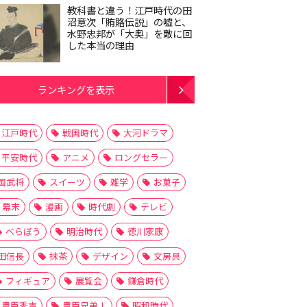
教科書と違う！江戸時代の田
沼意次「賄賂伝説」の嘘と、
水野忠邦が「大奥」を敵に回
した本当の理由
ランキングを表示
江戸時代
戦国時代
大河ドラマ
平安時代
アニメ
ロングセラー
国武将
スイーツ
雑学
お菓子
幕末
漫画
時代劇
テレビ
べらぼう
明治時代
徳川家康
田信長
抹茶
デザイン
文房具
フィギュア
展覧会
鎌倉時代
豊臣秀吉
豊臣兄弟！
昭和時代