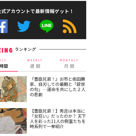
公式アカウントで最新情報ゲット！
ランキング
KING
ILY
WEEKLY
MONTHLY
4時間
週 間
月 間
『豊臣兄弟！』お市と柴田勝
家、自刃しての最期と「辞世
の句」…運命を共にした２人
の悲劇
【豊臣兄弟！】秀吉は本当に
「女狂い」だったのか？ 天下
人を彩った11人の側室たちを
時系列で一挙紹介