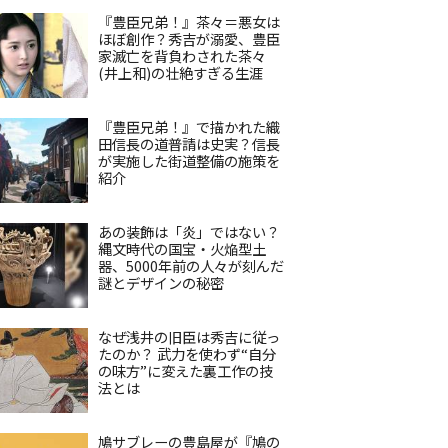
『豊臣兄弟！』茶々＝悪女は
ほぼ創作？秀吉が溺愛、豊臣
家滅亡を背負わされた茶々
(井上和)の壮絶すぎる生涯
『豊臣兄弟！』で描かれた織
田信長の道普請は史実？信長
が実施した街道整備の施策を
紹介
あの装飾は「炎」ではない？
縄文時代の国宝・火焔型土
器、5000年前の人々が刻んだ
謎とデザインの秘密
なぜ浅井の旧臣は秀吉に従っ
たのか？ 武力を使わず“自分
の味方”に変えた裏工作の技
法とは
鳩サブレーの豊島屋が『鳩の