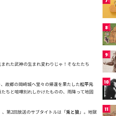
7
8
9
生まれた武神の生まれ変わりじゃ！そなたたち
10
り、故郷の岡崎城へ堂々の帰還を果たした
松平元
臣たちと喧嘩別れしかけたものの、雨降って地固
11
」、第2回放送のサブタイトルは「
兎と狼
」。地獄