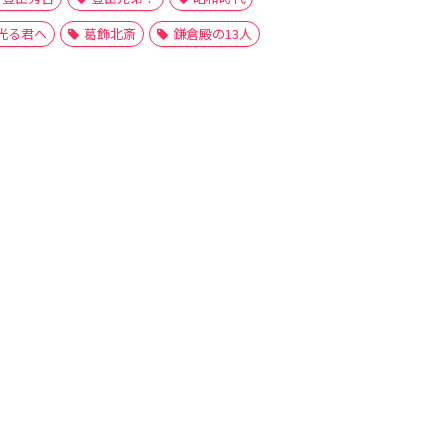
光る君へ
葛飾北斎
鎌倉殿の13人