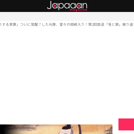
うする家康」ついに覚醒？した元康、堂々の岡崎入り！第2回放送「兎と狼」振り返