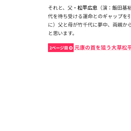
それと、父・
松平広忠
（演：飯田基
代を待ち受ける運命とのギャップを
に）父と母が竹千代に夢中、両親か
と思います。
元康の首を狙う大草松
2ページ目