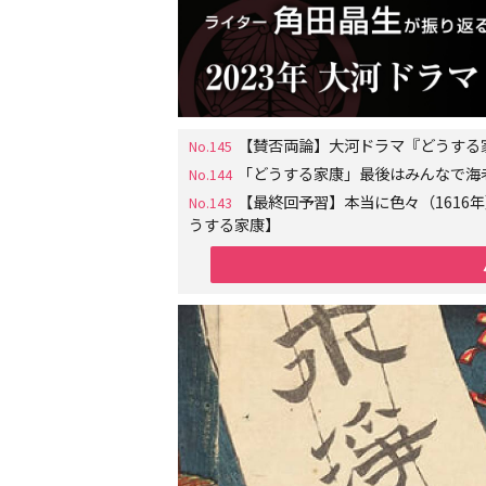
【賛否両論】大河ドラマ『どうする
No.145
「どうする家康」最後はみんなで海
No.144
【最終回予習】本当に色々（161
No.143
うする家康】