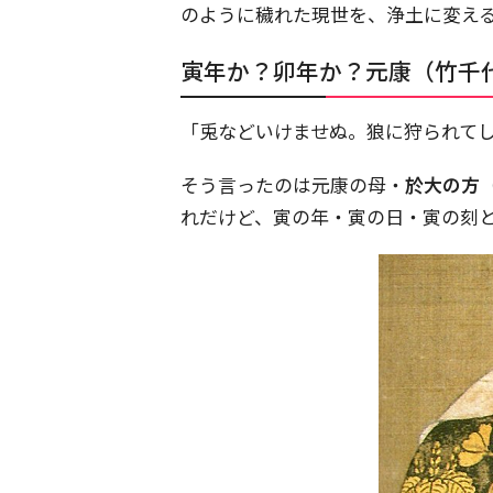
のように穢れた現世を、浄土に変え
寅年か？卯年か？元康（竹千
「兎などいけませぬ。狼に狩られて
そう言ったのは元康の母・
於大の方
れだけど、寅の年・寅の日・寅の刻