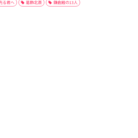
光る君へ
葛飾北斎
鎌倉殿の13人