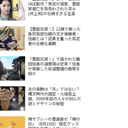
ほぼ創作？秀吉が溺愛、豊臣
家滅亡を背負わされた茶々
(井上和)の壮絶すぎる生涯
【豊臣兄弟！】22歳で散った
長宗我部元親の天才後継者・
信親とは？武勇を奮った若武
者の壮絶な最期
『豊臣兄弟！』で描かれた織
田信長の道普請は史実？信長
が実施した街道整備の施策を
紹介
あの装飾は「炎」ではない？
縄文時代の国宝・火焔型土
器、5000年前の人々が刻んだ
謎とデザインの秘密
鳩サブレーの豊島屋が『鳩の
日』（8月10日）限定グッズ