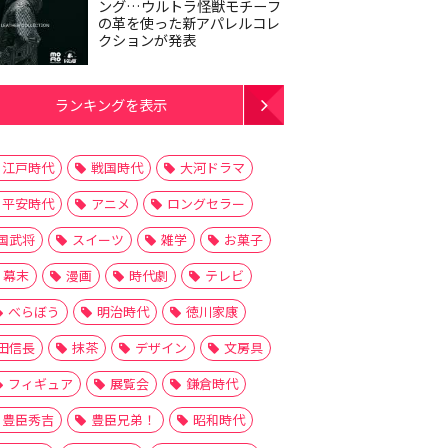
ング…ウルトラ怪獣モチーフ
の革を使った新アパレルコレ
クションが発表
ランキングを表示
江戸時代
戦国時代
大河ドラマ
平安時代
アニメ
ロングセラー
国武将
スイーツ
雑学
お菓子
幕末
漫画
時代劇
テレビ
べらぼう
明治時代
徳川家康
田信長
抹茶
デザイン
文房具
フィギュア
展覧会
鎌倉時代
豊臣秀吉
豊臣兄弟！
昭和時代