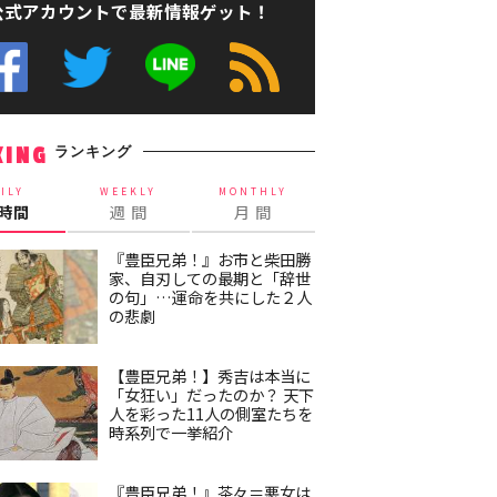
公式アカウントで最新情報ゲット！
ランキング
KING
ILY
WEEKLY
MONTHLY
4時間
週 間
月 間
『豊臣兄弟！』お市と柴田勝
家、自刃しての最期と「辞世
の句」…運命を共にした２人
の悲劇
【豊臣兄弟！】秀吉は本当に
「女狂い」だったのか？ 天下
人を彩った11人の側室たちを
時系列で一挙紹介
『豊臣兄弟！』茶々＝悪女は