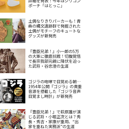
詳細を発表！今年はシリコン
ポーチ「はとっこ」
土偶なりきりパーカーも！青
森の縄文遺跡群で発掘された
土偶がモチーフのキュートな
グッズが新発売
『豊臣兄弟！』小一郎の5万
の大軍に徹底抗戦！切腹覚悟
で長宗我部元親に降伏を迫っ
た武将・谷忠澄の生涯
ゴジラの咆哮で目覚める朝…
1954年公開『ゴジラ』の貴重
音源を搭載した「ゴジラ音声
目覚まし時計」が新発売
『豊臣兄弟！』で萩原護が演
じる武将・小堀正次とは？秀
長・秀吉・家康が重用、“出
家を重ねた実務派”の生涯