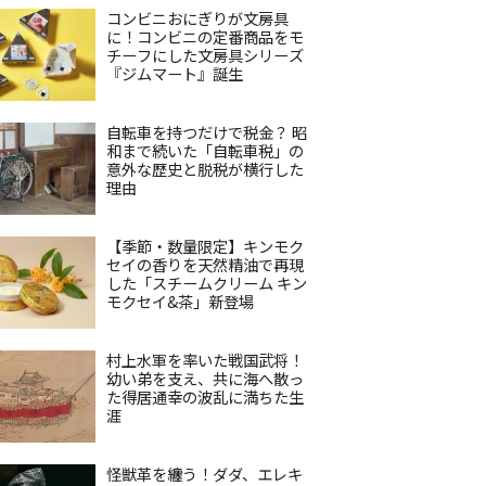
コンビニおにぎりが文房具
に！コンビニの定番商品をモ
チーフにした文房具シリーズ
『ジムマート』誕生
自転車を持つだけで税金？ 昭
和まで続いた「自転車税」の
意外な歴史と脱税が横行した
理由
【季節・数量限定】キンモク
セイの香りを天然精油で再現
した「スチームクリーム キン
モクセイ&茶」新登場
村上水軍を率いた戦国武将！
幼い弟を支え、共に海へ散っ
た得居通幸の波乱に満ちた生
涯
怪獣革を纏う！ダダ、エレキ