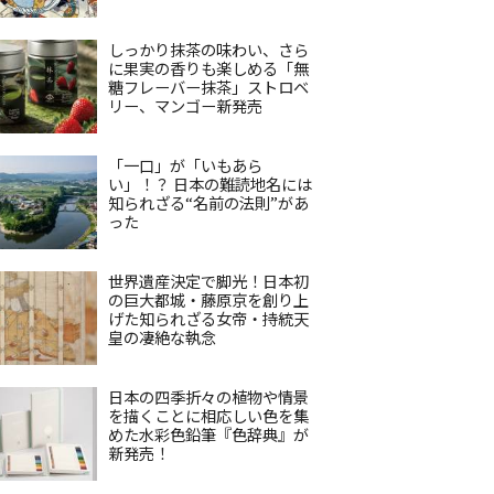
しっかり抹茶の味わい、さら
に果実の香りも楽しめる「無
糖フレーバー抹茶」ストロベ
リー、マンゴー新発売
「一口」が「いもあら
い」！？ 日本の難読地名には
知られざる“名前の法則”があ
った
世界遺産決定で脚光！日本初
の巨大都城・藤原京を創り上
げた知られざる女帝・持統天
皇の凄絶な執念
日本の四季折々の植物や情景
を描くことに相応しい色を集
めた水彩色鉛筆『色辞典』が
新発売！