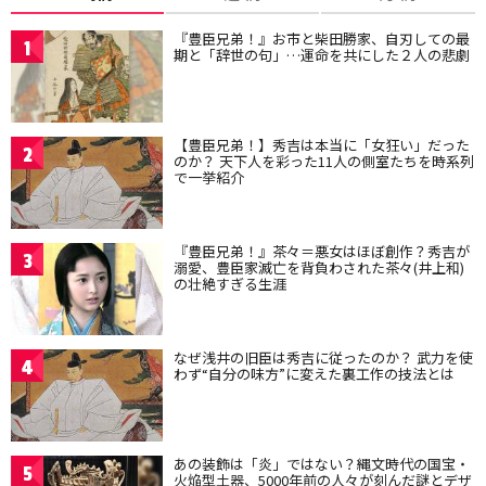
『豊臣兄弟！』お市と柴田勝家、自刃しての最
1
期と「辞世の句」…運命を共にした２人の悲劇
【豊臣兄弟！】秀吉は本当に「女狂い」だった
2
のか？ 天下人を彩った11人の側室たちを時系列
で一挙紹介
『豊臣兄弟！』茶々＝悪女はほぼ創作？秀吉が
3
溺愛、豊臣家滅亡を背負わされた茶々(井上和)
の壮絶すぎる生涯
なぜ浅井の旧臣は秀吉に従ったのか？ 武力を使
4
わず“自分の味方”に変えた裏工作の技法とは
あの装飾は「炎」ではない？縄文時代の国宝・
5
火焔型土器、5000年前の人々が刻んだ謎とデザ