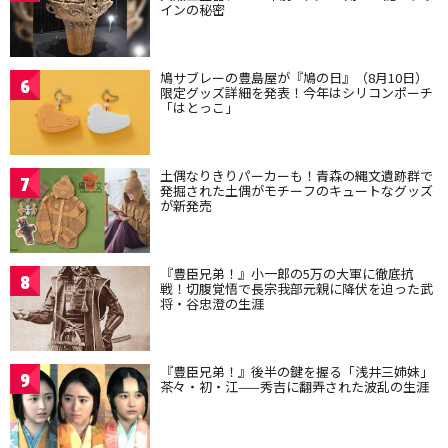
インの秘密
鳩サブレーの豊島屋が『鳩の日』（8月10日）
6
限定グッズ詳細を発表！今年はシリコンポーチ
「はとっこ」
土偶なりきりパーカーも！青森の縄文遺跡群で
7
発掘された土偶がモチーフのキュートなグッズ
が新発売
『豊臣兄弟！』小一郎の5万の大軍に徹底抗
8
戦！切腹覚悟で長宗我部元親に降伏を迫った武
将・谷忠澄の生涯
『豊臣兄弟！』後半の鍵を握る「浅井三姉妹」
9
茶々・初・江——秀吉に翻弄された波乱の生涯