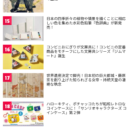
日本の四季折々の植物や情景を描くことに相応
15
しい色を集めた水彩色鉛筆『色辞典』が新発
売！
コンビニおにぎりが文房具に！コンビニの定番
16
商品をモチーフにした文房具シリーズ『ジムマ
ート』誕生
世界遺産決定で脚光！日本初の巨大都城・藤原
17
京を創り上げた知られざる女帝・持統天皇の凄
絶な執念
ハローキティ、ポチャッコたちが昭和レトロな
18
コインケースに！「サンリオキャラクターズ コ
インケース」第２弾