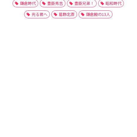
鎌倉時代
豊臣秀吉
豊臣兄弟！
昭和時代
光る君へ
葛飾北斎
鎌倉殿の13人