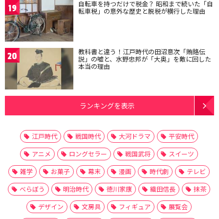
自転車を持つだけで税金？ 昭和まで続いた「自
19
転車税」の意外な歴史と脱税が横行した理由
教科書と違う！江戸時代の田沼意次「賄賂伝
20
説」の嘘と、水野忠邦が「大奥」を敵に回した
本当の理由
ランキングを表示
江戸時代
戦国時代
大河ドラマ
平安時代
アニメ
ロングセラー
戦国武将
スイーツ
雑学
お菓子
幕末
漫画
時代劇
テレビ
べらぼう
明治時代
徳川家康
織田信長
抹茶
デザイン
文房具
フィギュア
展覧会