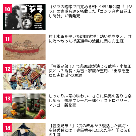
ゴジラの咆哮で目覚める朝…1954年公開『ゴジ
10
ラ』の貴重音源を搭載した「ゴジラ音声目覚ま
し時計」が新発売
村上水軍を率いた戦国武将！幼い弟を支え、共
11
に海へ散った得居通幸の波乱に満ちた生涯
『豊臣兄弟！』で萩原護が演じる武将・小堀正
12
次とは？秀長・秀吉・家康が重用、“出家を重
ねた実務派”の生涯
しっかり抹茶の味わい、さらに果実の香りも楽
13
しめる「無糖フレーバー抹茶」ストロベリー、
マンゴー新発売
【豊臣兄弟！】2度の改易から復活した武将・
14
多賀秀種とは？豊臣秀長に仕えた半年間と波乱
の生涯