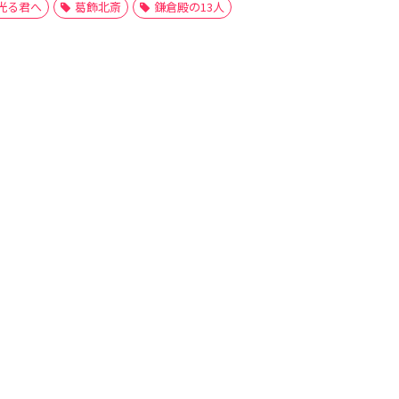
光る君へ
葛飾北斎
鎌倉殿の13人