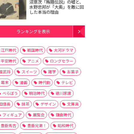
沼意次「賄賂伝説」の嘘と、
水野忠邦が「大奥」を敵に回
した本当の理由
ランキングを表示
江戸時代
戦国時代
大河ドラマ
平安時代
アニメ
ロングセラー
国武将
スイーツ
雑学
お菓子
幕末
漫画
時代劇
テレビ
べらぼう
明治時代
徳川家康
田信長
抹茶
デザイン
文房具
フィギュア
展覧会
鎌倉時代
豊臣秀吉
豊臣兄弟！
昭和時代