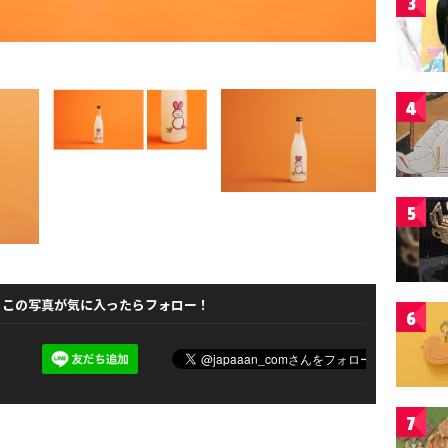
3
4
5
この写真が気に入ったらフォロー！
6
7