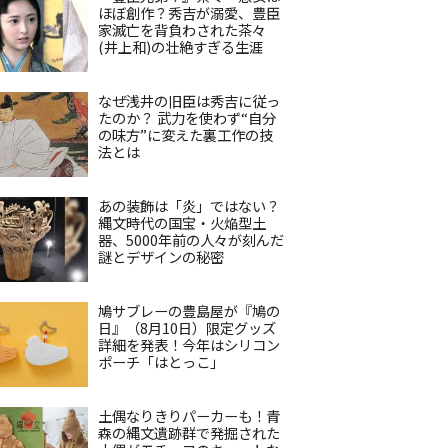
ほぼ創作？秀吉が溺愛、豊臣
家滅亡を背負わされた茶々
(井上和)の壮絶すぎる生涯
なぜ浅井の旧臣は秀吉に従っ
たのか？ 武力を使わず“自分
の味方”に変えた裏工作の技
法とは
あの装飾は「炎」ではない？
縄文時代の国宝・火焔型土
器、5000年前の人々が刻んだ
謎とデザインの秘密
鳩サブレーの豊島屋が『鳩の
日』（8月10日）限定グッズ
詳細を発表！今年はシリコン
ポーチ「はとっこ」
土偶なりきりパーカーも！青
森の縄文遺跡群で発掘された