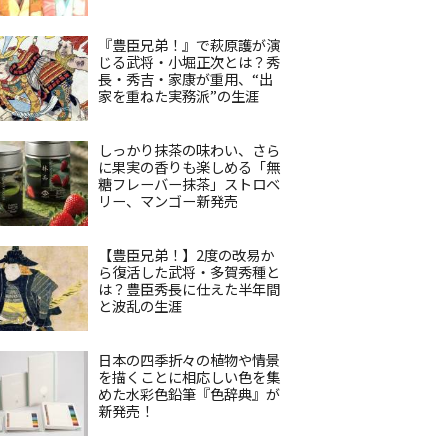
『豊臣兄弟！』で萩原護が演
じる武将・小堀正次とは？秀
長・秀吉・家康が重用、“出
家を重ねた実務派”の生涯
しっかり抹茶の味わい、さら
に果実の香りも楽しめる「無
糖フレーバー抹茶」ストロベ
リー、マンゴー新発売
【豊臣兄弟！】2度の改易か
ら復活した武将・多賀秀種と
は？豊臣秀長に仕えた半年間
と波乱の生涯
日本の四季折々の植物や情景
を描くことに相応しい色を集
めた水彩色鉛筆『色辞典』が
新発売！