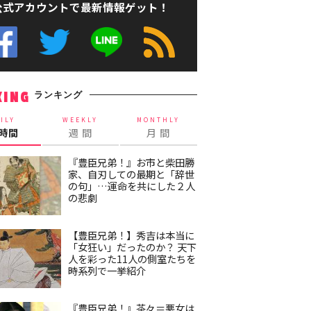
公式アカウントで最新情報ゲット！
ランキング
KING
ILY
WEEKLY
MONTHLY
4時間
週 間
月 間
『豊臣兄弟！』お市と柴田勝
家、自刃しての最期と「辞世
の句」…運命を共にした２人
の悲劇
【豊臣兄弟！】秀吉は本当に
「女狂い」だったのか？ 天下
人を彩った11人の側室たちを
時系列で一挙紹介
『豊臣兄弟！』茶々＝悪女は