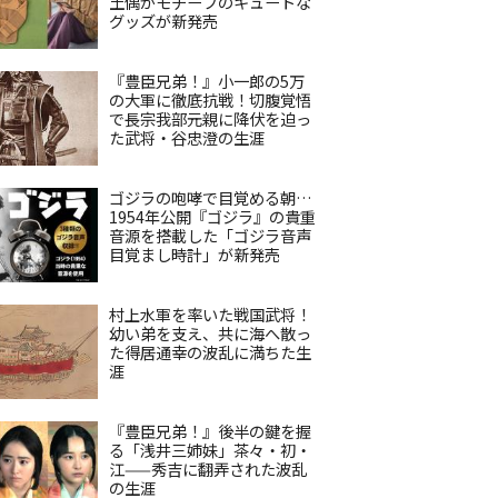
土偶がモチーフのキュートな
グッズが新発売
『豊臣兄弟！』小一郎の5万
の大軍に徹底抗戦！切腹覚悟
で長宗我部元親に降伏を迫っ
た武将・谷忠澄の生涯
ゴジラの咆哮で目覚める朝…
1954年公開『ゴジラ』の貴重
音源を搭載した「ゴジラ音声
目覚まし時計」が新発売
村上水軍を率いた戦国武将！
幼い弟を支え、共に海へ散っ
た得居通幸の波乱に満ちた生
涯
『豊臣兄弟！』後半の鍵を握
る「浅井三姉妹」茶々・初・
江——秀吉に翻弄された波乱
の生涯