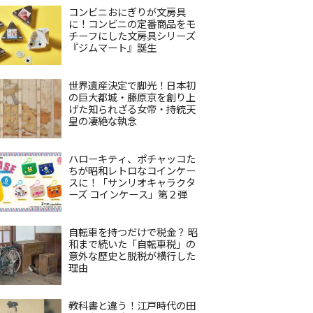
コンビニおにぎりが文房具
に！コンビニの定番商品をモ
チーフにした文房具シリーズ
『ジムマート』誕生
世界遺産決定で脚光！日本初
の巨大都城・藤原京を創り上
げた知られざる女帝・持統天
皇の凄絶な執念
ハローキティ、ポチャッコた
ちが昭和レトロなコインケー
スに！「サンリオキャラクタ
ーズ コインケース」第２弾
自転車を持つだけで税金？ 昭
和まで続いた「自転車税」の
意外な歴史と脱税が横行した
理由
教科書と違う！江戸時代の田