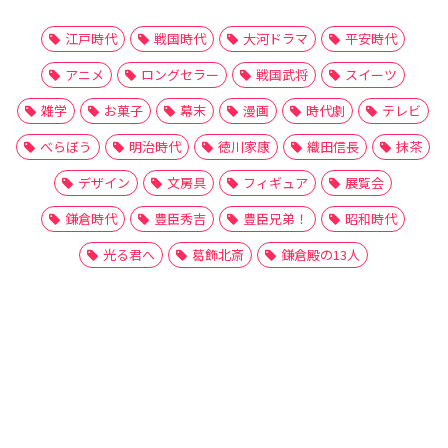
江戸時代
戦国時代
大河ドラマ
平安時代
アニメ
ロングセラー
戦国武将
スイーツ
雑学
お菓子
幕末
漫画
時代劇
テレビ
べらぼう
明治時代
徳川家康
織田信長
抹茶
デザイン
文房具
フィギュア
展覧会
鎌倉時代
豊臣秀吉
豊臣兄弟！
昭和時代
光る君へ
葛飾北斎
鎌倉殿の13人