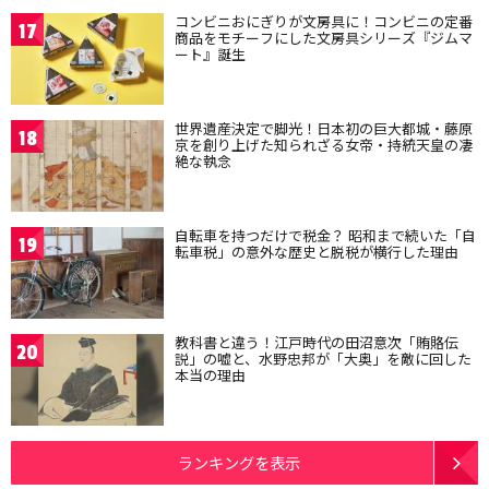
コンビニおにぎりが文房具に！コンビニの定番
17
商品をモチーフにした文房具シリーズ『ジムマ
ート』誕生
世界遺産決定で脚光！日本初の巨大都城・藤原
18
京を創り上げた知られざる女帝・持統天皇の凄
絶な執念
自転車を持つだけで税金？ 昭和まで続いた「自
19
転車税」の意外な歴史と脱税が横行した理由
教科書と違う！江戸時代の田沼意次「賄賂伝
20
説」の嘘と、水野忠邦が「大奥」を敵に回した
本当の理由
ランキングを表示