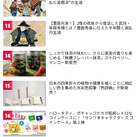
ねた実務派”の生涯
【豊臣兄弟！】2度の改易から復活した武将・
13
多賀秀種とは？豊臣秀長に仕えた半年間と波乱
の生涯
しっかり抹茶の味わい、さらに果実の香りも楽
14
しめる「無糖フレーバー抹茶」ストロベリー、
マンゴー新発売
日本の四季折々の植物や情景を描くことに相応
15
しい色を集めた水彩色鉛筆『色辞典』が新発
売！
ハローキティ、ポチャッコたちが昭和レトロな
16
コインケースに！「サンリオキャラクターズ コ
インケース」第２弾