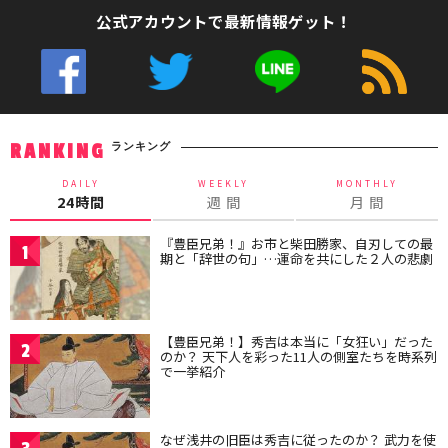
公式アカウントで最新情報ゲット！
ランキング
RANKING
DAILY
WEEKLY
MONTHLY
24時間
週 間
月 間
『豊臣兄弟！』お市と柴田勝家、自刃しての最
1
期と「辞世の句」…運命を共にした２人の悲劇
【豊臣兄弟！】秀吉は本当に「女狂い」だった
2
のか？ 天下人を彩った11人の側室たちを時系列
で一挙紹介
なぜ浅井の旧臣は秀吉に従ったのか？ 武力を使