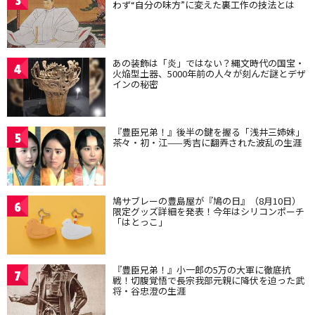
3
わず“自分の味方”に変えた裏工作の技法とは
あの装飾は「炎」ではない？縄文時代の国宝・
4
火焔型土器、5000年前の人々が刻んだ謎とデザ
インの秘密
『豊臣兄弟！』後半の鍵を握る「浅井三姉妹」
5
茶々・初・江——秀吉に翻弄された波乱の生涯
鳩サブレーの豊島屋が『鳩の日』（8月10日）
6
限定グッズ詳細を発表！今年はシリコンポーチ
「はとっこ」
『豊臣兄弟！』小一郎の5万の大軍に徹底抗
7
戦！切腹覚悟で長宗我部元親に降伏を迫った武
将・谷忠澄の生涯