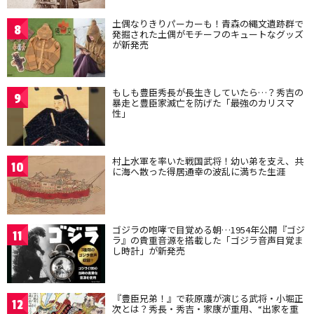
土偶なりきりパーカーも！青森の縄文遺跡群で
8
発掘された土偶がモチーフのキュートなグッズ
が新発売
もしも豊臣秀長が長生きしていたら…？秀吉の
9
暴走と豊臣家滅亡を防げた「最強のカリスマ
性」
村上水軍を率いた戦国武将！幼い弟を支え、共
10
に海へ散った得居通幸の波乱に満ちた生涯
ゴジラの咆哮で目覚める朝…1954年公開『ゴジ
11
ラ』の貴重音源を搭載した「ゴジラ音声目覚ま
し時計」が新発売
『豊臣兄弟！』で萩原護が演じる武将・小堀正
12
次とは？秀長・秀吉・家康が重用、“出家を重