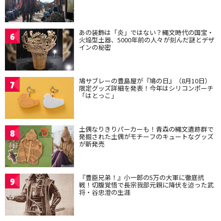
あの装飾は「炎」ではない？縄文時代の国宝・
6
火焔型土器、5000年前の人々が刻んだ謎とデザ
インの秘密
鳩サブレーの豊島屋が『鳩の日』（8月10日）
7
限定グッズ詳細を発表！今年はシリコンポーチ
「はとっこ」
土偶なりきりパーカーも！青森の縄文遺跡群で
8
発掘された土偶がモチーフのキュートなグッズ
が新発売
『豊臣兄弟！』小一郎の5万の大軍に徹底抗
9
戦！切腹覚悟で長宗我部元親に降伏を迫った武
将・谷忠澄の生涯