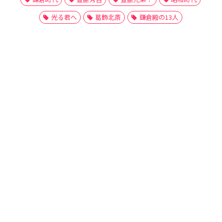
光る君へ
葛飾北斎
鎌倉殿の13人