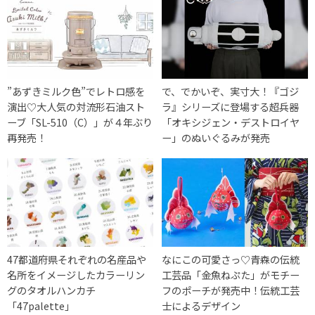
”あずきミルク色”でレトロ感を
で、でかいぞ、実寸大！『ゴジ
演出♡大人気の対流形石油スト
ラ』シリーズに登場する超兵器
ーブ「SL-510（C）」が４年ぶり
「オキシジェン・デストロイヤ
再発売！
ー」のぬいぐるみが発売
47都道府県それぞれの名産品や
なにこの可愛さっ♡青森の伝統
名所をイメージしたカラーリン
工芸品「金魚ねぷた」がモチー
グのタオルハンカチ
フのポーチが発売中！伝統工芸
「47palette」
士によるデザイン