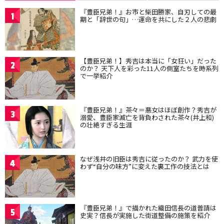
『豊臣兄弟！』お市と柴田勝家、自刃しての最
1
期と「辞世の句」…運命を共にした２人の悲劇
【豊臣兄弟！】秀吉は本当に「女狂い」だった
2
のか？ 天下人を彩った11人の側室たちを時系列
で一挙紹介
『豊臣兄弟！』茶々＝悪女はほぼ創作？秀吉が
3
溺愛、豊臣家滅亡を背負わされた茶々(井上和)
の壮絶すぎる生涯
なぜ浅井の旧臣は秀吉に従ったのか？ 武力を使
4
わず“自分の味方”に変えた裏工作の技法とは
『豊臣兄弟！』で描かれた織田信長の道普請は
5
史実？信長が実施した街道整備の施策を紹介