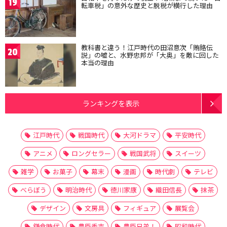
19
転車税」の意外な歴史と脱税が横行した理由
教科書と違う！江戸時代の田沼意次「賄賂伝
20
説」の嘘と、水野忠邦が「大奥」を敵に回した
本当の理由
ランキングを表示
江戸時代
戦国時代
大河ドラマ
平安時代
アニメ
ロングセラー
戦国武将
スイーツ
雑学
お菓子
幕末
漫画
時代劇
テレビ
べらぼう
明治時代
徳川家康
織田信長
抹茶
デザイン
文房具
フィギュア
展覧会
鎌倉時代
豊臣秀吉
豊臣兄弟！
昭和時代