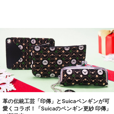
革の伝統工芸「印傳」とSuicaペンギンが可
愛くコラボ！「Suicaのペンギン更紗 印傳」