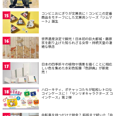
コンビニおにぎりが文房具に！コンビニの定番
15
商品をモチーフにした文房具シリーズ『ジムマ
ート』誕生
世界遺産決定で脚光！日本初の巨大都城・藤原
16
京を創り上げた知られざる女帝・持統天皇の凄
絶な執念
日本の四季折々の植物や情景を描くことに相応
17
しい色を集めた水彩色鉛筆『色辞典』が新発
売！
ハローキティ、ポチャッコたちが昭和レトロな
18
コインケースに！「サンリオキャラクターズ コ
インケース」第２弾
自転車を持つだけで税金？ 昭和まで続いた「自