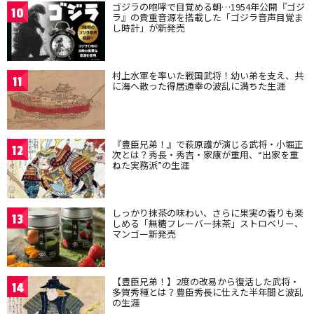
ゴジラの咆哮で目覚める朝…1954年公開『ゴジ
10
ラ』の貴重音源を搭載した「ゴジラ音声目覚ま
し時計」が新発売
村上水軍を率いた戦国武将！幼い弟を支え、共
11
に海へ散った得居通幸の波乱に満ちた生涯
『豊臣兄弟！』で萩原護が演じる武将・小堀正
12
次とは？秀長・秀吉・家康が重用、“出家を重
ねた実務派”の生涯
しっかり抹茶の味わい、さらに果実の香りも楽
13
しめる「無糖フレーバー抹茶」ストロベリー、
マンゴー新発売
【豊臣兄弟！】2度の改易から復活した武将・
14
多賀秀種とは？豊臣秀長に仕えた半年間と波乱
の生涯