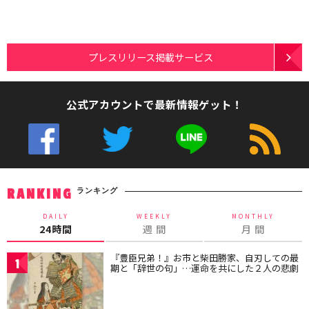
プレスリリース掲載サービス
公式アカウントで最新情報ゲット！
ランキング
RANKING
DAILY
WEEKLY
MONTHLY
24時間
週 間
月 間
『豊臣兄弟！』お市と柴田勝家、自刃しての最
1
期と「辞世の句」…運命を共にした２人の悲劇