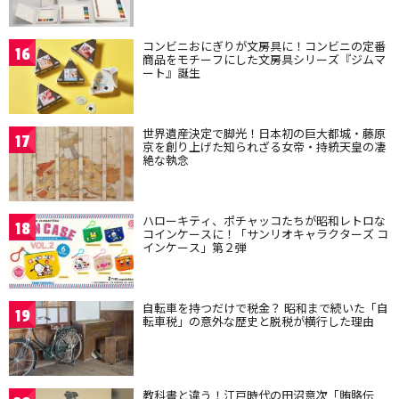
コンビニおにぎりが文房具に！コンビニの定番
16
商品をモチーフにした文房具シリーズ『ジムマ
ート』誕生
世界遺産決定で脚光！日本初の巨大都城・藤原
17
京を創り上げた知られざる女帝・持統天皇の凄
絶な執念
ハローキティ、ポチャッコたちが昭和レトロな
18
コインケースに！「サンリオキャラクターズ コ
インケース」第２弾
自転車を持つだけで税金？ 昭和まで続いた「自
19
転車税」の意外な歴史と脱税が横行した理由
教科書と違う！江戸時代の田沼意次「賄賂伝