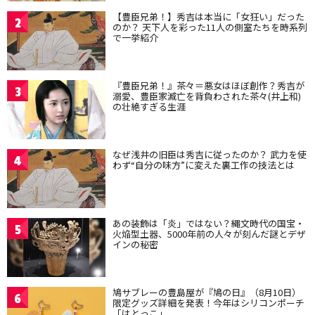
【豊臣兄弟！】秀吉は本当に「女狂い」だった
2
のか？ 天下人を彩った11人の側室たちを時系列
で一挙紹介
『豊臣兄弟！』茶々＝悪女はほぼ創作？秀吉が
3
溺愛、豊臣家滅亡を背負わされた茶々(井上和)
の壮絶すぎる生涯
なぜ浅井の旧臣は秀吉に従ったのか？ 武力を使
4
わず“自分の味方”に変えた裏工作の技法とは
あの装飾は「炎」ではない？縄文時代の国宝・
5
火焔型土器、5000年前の人々が刻んだ謎とデザ
インの秘密
鳩サブレーの豊島屋が『鳩の日』（8月10日）
6
限定グッズ詳細を発表！今年はシリコンポーチ
「はとっこ」