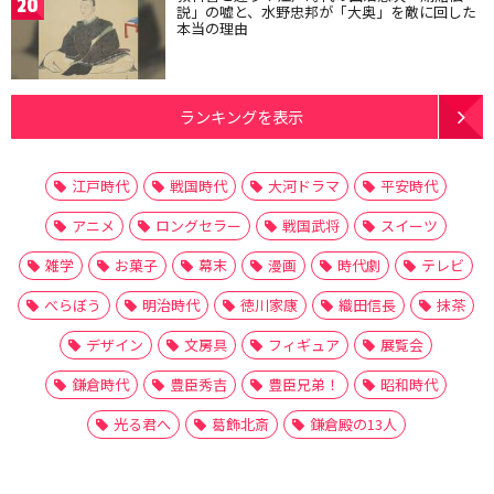
20
説」の嘘と、水野忠邦が「大奥」を敵に回した
本当の理由
ランキングを表示
江戸時代
戦国時代
大河ドラマ
平安時代
アニメ
ロングセラー
戦国武将
スイーツ
雑学
お菓子
幕末
漫画
時代劇
テレビ
べらぼう
明治時代
徳川家康
織田信長
抹茶
デザイン
文房具
フィギュア
展覧会
鎌倉時代
豊臣秀吉
豊臣兄弟！
昭和時代
光る君へ
葛飾北斎
鎌倉殿の13人