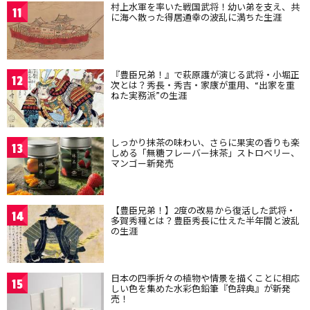
村上水軍を率いた戦国武将！幼い弟を支え、共
11
に海へ散った得居通幸の波乱に満ちた生涯
『豊臣兄弟！』で萩原護が演じる武将・小堀正
12
次とは？秀長・秀吉・家康が重用、“出家を重
ねた実務派”の生涯
しっかり抹茶の味わい、さらに果実の香りも楽
13
しめる「無糖フレーバー抹茶」ストロベリー、
マンゴー新発売
【豊臣兄弟！】2度の改易から復活した武将・
14
多賀秀種とは？豊臣秀長に仕えた半年間と波乱
の生涯
日本の四季折々の植物や情景を描くことに相応
15
しい色を集めた水彩色鉛筆『色辞典』が新発
売！