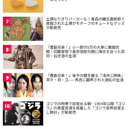
土偶なりきりパーカーも！青森の縄文遺跡群で
7
発掘された土偶がモチーフのキュートなグッズ
が新発売
『豊臣兄弟！』小一郎の5万の大軍に徹底抗
8
戦！切腹覚悟で長宗我部元親に降伏を迫った武
将・谷忠澄の生涯
『豊臣兄弟！』後半の鍵を握る「浅井三姉妹」
9
茶々・初・江——秀吉に翻弄された波乱の生涯
ゴジラの咆哮で目覚める朝…1954年公開『ゴジ
10
ラ』の貴重音源を搭載した「ゴジラ音声目覚ま
し時計」が新発売