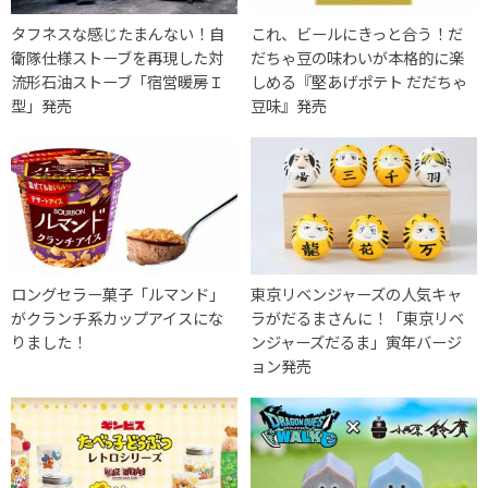
タフネスな感じたまんない！自
これ、ビールにきっと合う！だ
衛隊仕様ストーブを再現した対
だちゃ豆の味わいが本格的に楽
流形石油ストーブ「宿営暖房Ｉ
しめる『堅あげポテト だだちゃ
型」発売
豆味』発売
ロングセラー菓子「ルマンド」
東京リベンジャーズの人気キャ
がクランチ系カップアイスにな
ラがだるまさんに！「東京リベ
りました！
ンジャーズだるま」寅年バージ
ョン発売