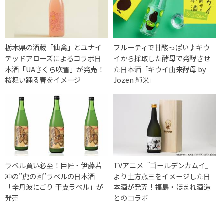
栃木県の酒蔵「仙禽」とユナイ
フルーティで甘酸っぱい♪キウ
テッドアローズによるコラボ日
イから採取した酵母で発酵させ
本酒「UAさくら吹雪」が発売！
た日本酒「キウイ由来酵母 by
桜舞い踊る春をイメージ
Jozen 純米」
ラベル買い必至！巨匠・伊藤若
TVアニメ『ゴールデンカムイ』
冲の”虎の図”ラベルの日本酒
より土方歳三をイメージした日
「辛丹波にごり 干支ラベル」が
本酒が発売！福島・ほまれ酒造
発売
とのコラボ