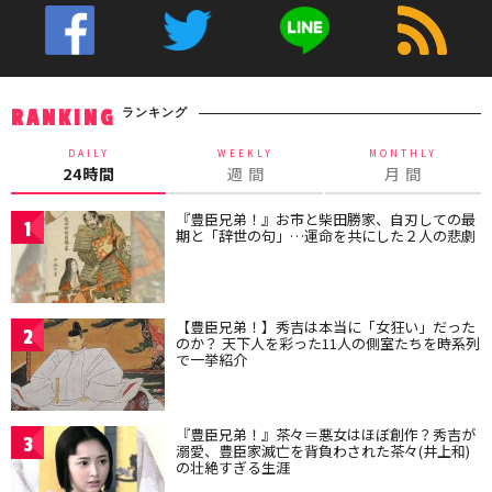
ランキング
RANKING
DAILY
WEEKLY
MONTHLY
24時間
週 間
月 間
『豊臣兄弟！』お市と柴田勝家、自刃しての最
1
期と「辞世の句」…運命を共にした２人の悲劇
【豊臣兄弟！】秀吉は本当に「女狂い」だった
2
のか？ 天下人を彩った11人の側室たちを時系列
で一挙紹介
『豊臣兄弟！』茶々＝悪女はほぼ創作？秀吉が
3
溺愛、豊臣家滅亡を背負わされた茶々(井上和)
の壮絶すぎる生涯