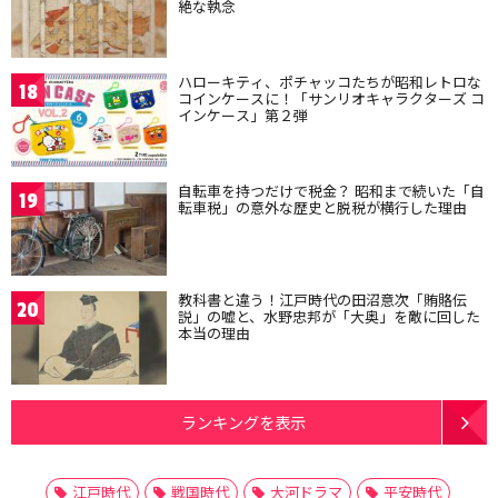
絶な執念
ハローキティ、ポチャッコたちが昭和レトロな
18
コインケースに！「サンリオキャラクターズ コ
インケース」第２弾
自転車を持つだけで税金？ 昭和まで続いた「自
19
転車税」の意外な歴史と脱税が横行した理由
教科書と違う！江戸時代の田沼意次「賄賂伝
20
説」の嘘と、水野忠邦が「大奥」を敵に回した
本当の理由
ランキングを表示
江戸時代
戦国時代
大河ドラマ
平安時代