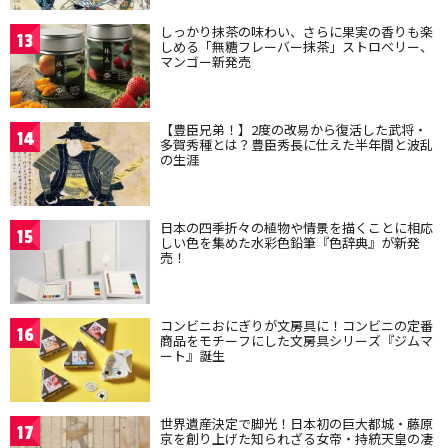
しっかり抹茶の味わい、さらに果実の香りも楽
13
しめる「無糖フレーバー抹茶」ストロベリー、
マンゴー新発売
【豊臣兄弟！】2度の改易から復活した武将・
14
多賀秀種とは？豊臣秀長に仕えた半年間と波乱
の生涯
日本の四季折々の植物や情景を描くことに相応
15
しい色を集めた水彩色鉛筆『色辞典』が新発
売！
コンビニおにぎりが文房具に！コンビニの定番
16
商品をモチーフにした文房具シリーズ『ジムマ
ート』誕生
世界遺産決定で脚光！日本初の巨大都城・藤原
17
京を創り上げた知られざる女帝・持統天皇の凄