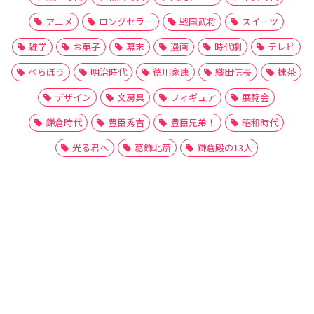
アニメ
ロングセラー
戦国武将
スイーツ
雑学
お菓子
幕末
漫画
時代劇
テレビ
べらぼう
明治時代
徳川家康
織田信長
抹茶
デザイン
文房具
フィギュア
展覧会
鎌倉時代
豊臣秀吉
豊臣兄弟！
昭和時代
光る君へ
葛飾北斎
鎌倉殿の13人