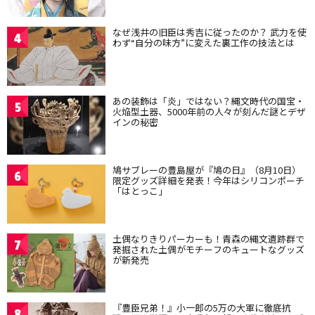
なぜ浅井の旧臣は秀吉に従ったのか？ 武力を使
4
わず“自分の味方”に変えた裏工作の技法とは
あの装飾は「炎」ではない？縄文時代の国宝・
5
火焔型土器、5000年前の人々が刻んだ謎とデザ
インの秘密
鳩サブレーの豊島屋が『鳩の日』（8月10日）
6
限定グッズ詳細を発表！今年はシリコンポーチ
「はとっこ」
土偶なりきりパーカーも！青森の縄文遺跡群で
7
発掘された土偶がモチーフのキュートなグッズ
が新発売
『豊臣兄弟！』小一郎の5万の大軍に徹底抗
8