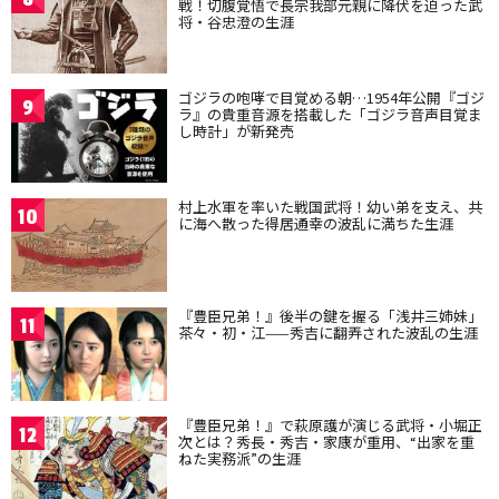
戦！切腹覚悟で長宗我部元親に降伏を迫った武
将・谷忠澄の生涯
ゴジラの咆哮で目覚める朝…1954年公開『ゴジ
9
ラ』の貴重音源を搭載した「ゴジラ音声目覚ま
し時計」が新発売
村上水軍を率いた戦国武将！幼い弟を支え、共
10
に海へ散った得居通幸の波乱に満ちた生涯
『豊臣兄弟！』後半の鍵を握る「浅井三姉妹」
11
茶々・初・江——秀吉に翻弄された波乱の生涯
『豊臣兄弟！』で萩原護が演じる武将・小堀正
12
次とは？秀長・秀吉・家康が重用、“出家を重
ねた実務派”の生涯