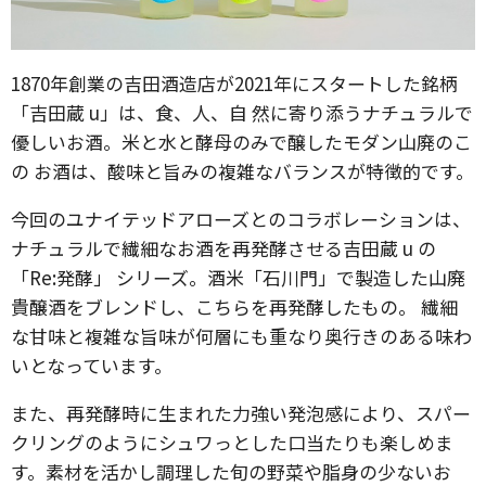
1870年創業の吉田酒造店が2021年にスタートした銘柄
「吉田蔵 u」は、食、人、自 然に寄り添うナチュラルで
優しいお酒。米と水と酵母のみで醸したモダン山廃のこ
の お酒は、酸味と旨みの複雑なバランスが特徴的です。
今回のユナイテッドアローズとのコラボレーションは、
ナチュラルで繊細なお酒を再発酵させる吉田蔵 u の
「Re:発酵」 シリーズ。酒米「石川門」で製造した山廃
貴醸酒をブレンドし、こちらを再発酵したもの。 繊細
な甘味と複雑な旨味が何層にも重なり奥行きのある味わ
いとなっています。
また、再発酵時に生まれた力強い発泡感により、スパー
クリングのようにシュワっとした口当たりも楽しめま
す。素材を活かし調理した旬の野菜や脂身の少ないお