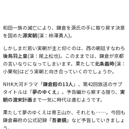
和田一族の滅亡により、鎌倉を源氏の手に取り戻す決意
を固めた
源実朝
(演：柿澤勇人)。
しかしまだ若い実朝が主と仰ぐのは、西の朝廷すなわち
後鳥羽上皇
(演：尾上松也)。このままでは、鎌倉が京都
の言いなりになってしまいます。果たして
北条義時
(演：
小栗旬)はどう実朝と向き合っていくのでしょうか。
NHK大河ドラマ「
鎌倉殿の13人
」、第42回放送のサブ
タイトルは「
夢のゆくえ
」。予告編から察する限り、
実
朝の渡宋計画
まで一気に時代は進むようです。
果たして夢のゆくえは育王山か、それとも……。今回も
鎌倉幕府の公式記録『
吾妻鏡
』など予習していきましょ
う。