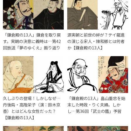
「鎌倉殿の13人」鎌倉を取り戻
源実朝と前世の絆が？テイ龍進
す。実朝の決意に義時は…第42
の演じる宋人・陳和卿とは何者
回放送「夢のゆくえ」振り返り
か【鎌倉殿の13人】
久しぶりの登場！しかしなぜ…
「鎌倉殿の13人」畠山重忠を始
丹後局・高階栄子（演：鈴木京
末した時政・りく夫婦。しか
香）とはどんな女性だった？
し…第36回「武士の鑑」予習
【鎌倉殿の13人】