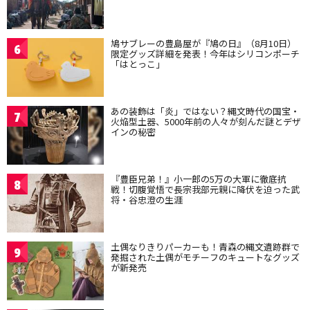
鳩サブレーの豊島屋が『鳩の日』（8月10日）
6
限定グッズ詳細を発表！今年はシリコンポーチ
「はとっこ」
あの装飾は「炎」ではない？縄文時代の国宝・
7
火焔型土器、5000年前の人々が刻んだ謎とデザ
インの秘密
『豊臣兄弟！』小一郎の5万の大軍に徹底抗
8
戦！切腹覚悟で長宗我部元親に降伏を迫った武
将・谷忠澄の生涯
土偶なりきりパーカーも！青森の縄文遺跡群で
9
発掘された土偶がモチーフのキュートなグッズ
が新発売