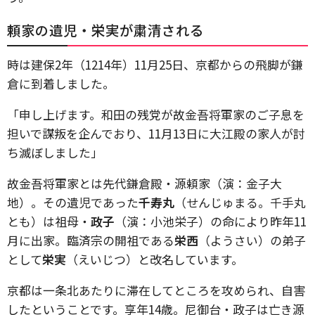
頼家の遺児・栄実が粛清される
時は建保2年（1214年）11月25日、京都からの飛脚が鎌
倉に到着しました。
「申し上げます。和田の残党が故金吾将軍家のご子息を
担いで謀叛を企んでおり、11月13日に大江殿の家人が討
ち滅ぼしました」
故金吾将軍家とは先代鎌倉殿・源頼家（演：金子大
地）。その遺児であった
千寿丸
（せんじゅまる。千手丸
とも）は祖母・
政子
（演：小池栄子）の命により昨年11
月に出家。臨済宗の開祖である
栄西
（ようさい）の弟子
として
栄実
（えいじつ）と改名しています。
京都は一条北あたりに滞在してところを攻められ、自害
したということです。享年14歳。尼御台・政子は亡き源