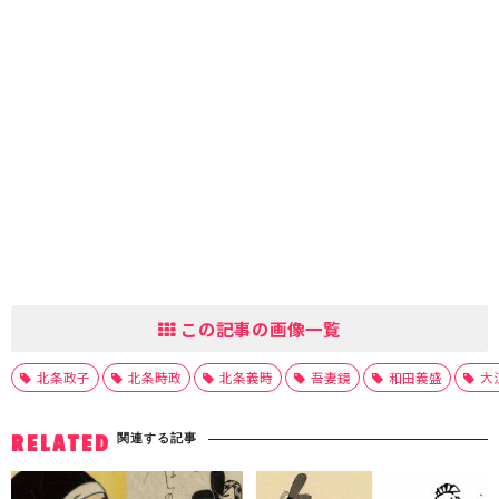
この記事の画像一覧
北条政子
北条時政
北条義時
吾妻鏡
和田義盛
大
関連する記事
RELATED