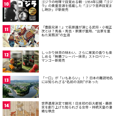
ゴジラの咆哮で目覚める朝…1954年公開『ゴジ
10
ラ』の貴重音源を搭載した「ゴジラ音声目覚ま
し時計」が新発売
『豊臣兄弟！』で萩原護が演じる武将・小堀正
11
次とは？秀長・秀吉・家康が重用、“出家を重
ねた実務派”の生涯
しっかり抹茶の味わい、さらに果実の香りも楽
12
しめる「無糖フレーバー抹茶」ストロベリー、
マンゴー新発売
「一口」が「いもあらい」！？ 日本の難読地名
13
には知られざる“名前の法則”があった
世界遺産決定で脚光！日本初の巨大都城・藤原
14
京を創り上げた知られざる女帝・持統天皇の凄
絶な執念