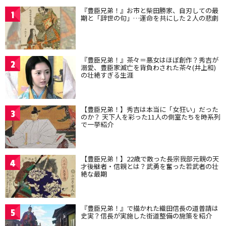
『豊臣兄弟！』お市と柴田勝家、自刃しての最
1
期と「辞世の句」…運命を共にした２人の悲劇
『豊臣兄弟！』茶々＝悪女はほぼ創作？秀吉が
2
溺愛、豊臣家滅亡を背負わされた茶々(井上和)
の壮絶すぎる生涯
【豊臣兄弟！】秀吉は本当に「女狂い」だった
3
のか？ 天下人を彩った11人の側室たちを時系列
で一挙紹介
【豊臣兄弟！】22歳で散った長宗我部元親の天
4
才後継者・信親とは？武勇を奮った若武者の壮
絶な最期
『豊臣兄弟！』で描かれた織田信長の道普請は
5
史実？信長が実施した街道整備の施策を紹介