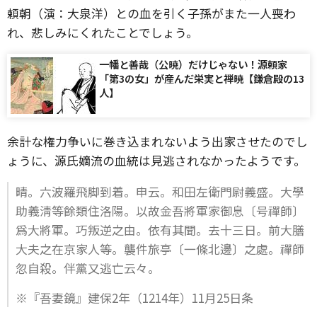
頼朝（演：大泉洋）との血を引く子孫がまた一人喪わ
れ、悲しみにくれたことでしょう。
一幡と善哉（公暁）だけじゃない！源頼家
「第3の女」が産んだ栄実と禅暁【鎌倉殿の13
人】
余計な権力争いに巻き込まれないよう出家させたのでし
ょうに、源氏嫡流の血統は見逃されなかったようです。
晴。六波羅飛脚到着。申云。和田左衛門尉義盛。大學
助義淸等餘類住洛陽。以故金吾將軍家御息〔号禪師〕
爲大將軍。巧叛逆之由。依有其聞。去十三日。前大膳
大夫之在京家人等。襲件旅亭〔一條北邊〕之處。禪師
忽自殺。伴黨又逃亡云々。
※『吾妻鏡』建保2年（1214年）11月25日条