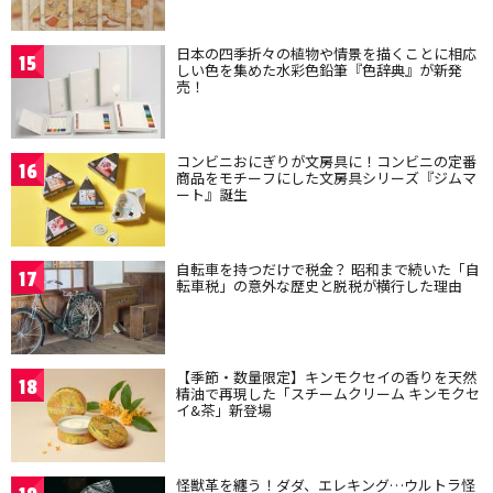
日本の四季折々の植物や情景を描くことに相応
15
しい色を集めた水彩色鉛筆『色辞典』が新発
売！
コンビニおにぎりが文房具に！コンビニの定番
16
商品をモチーフにした文房具シリーズ『ジムマ
ート』誕生
自転車を持つだけで税金？ 昭和まで続いた「自
17
転車税」の意外な歴史と脱税が横行した理由
【季節・数量限定】キンモクセイの香りを天然
18
精油で再現した「スチームクリーム キンモクセ
イ&茶」新登場
怪獣革を纏う！ダダ、エレキング…ウルトラ怪