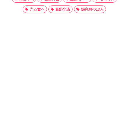
光る君へ
葛飾北斎
鎌倉殿の13人