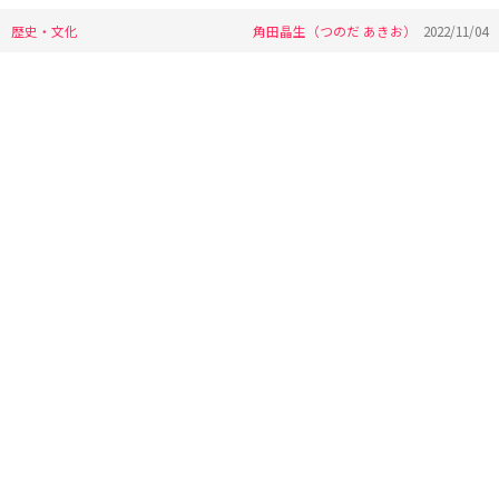
歴史・文化
角田晶生（つのだ あきお）
2022/11/04