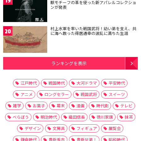
19
獣モチーフの革を使った新アパレルコレクショ
ンが発表
村上水軍を率いた戦国武将！幼い弟を支え、共
20
に海へ散った得居通幸の波乱に満ちた生涯
ランキングを表示
江戸時代
戦国時代
大河ドラマ
平安時代
アニメ
ロングセラー
戦国武将
スイーツ
雑学
お菓子
幕末
漫画
時代劇
テレビ
べらぼう
明治時代
織田信長
徳川家康
抹茶
デザイン
文房具
フィギュア
展覧会
鎌倉時代
豊臣秀吉
豊臣兄弟！
昭和時代