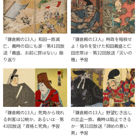
「鎌倉殿の13人」和田一族滅
「鎌倉殿の13人」時政を暗殺せ
亡、義時の目にも涙…第41回放
よ！指令を受けた和田義盛と仁
送「義盛、お前に罪はない」振
田忠常は…第32回放送「災いの
り返り
種」予習
「鎌倉殿の13人」死角から現れ
「鎌倉殿の13人」野望むき出し
る刺客は公暁か、あるいは…第
の比企一族。義時は阻止できる
43回放送「資格と死角」予習
か…第31回放送「諦めの悪い
男」予習