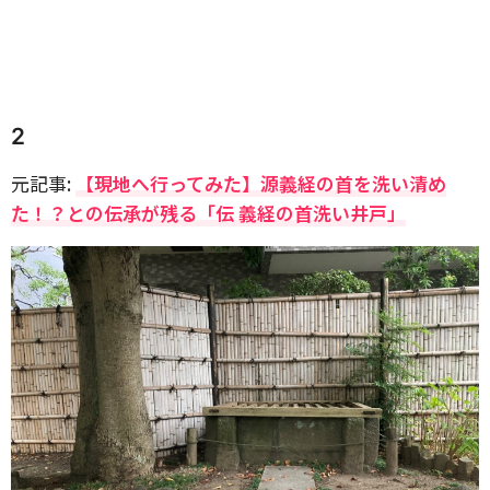
2
元記事:
【現地へ行ってみた】源義経の首を洗い清め
た！？との伝承が残る「伝 義経の首洗い井戸」