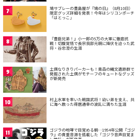
鳩サブレーの豊島屋が『鳩の日』（8月10日）
7
限定グッズ詳細を発表！今年はシリコンポーチ
「はとっこ」
『豊臣兄弟！』小一郎の5万の大軍に徹底抗
8
戦！切腹覚悟で長宗我部元親に降伏を迫った武
将・谷忠澄の生涯
土偶なりきりパーカーも！青森の縄文遺跡群で
9
発掘された土偶がモチーフのキュートなグッズ
が新発売
村上水軍を率いた戦国武将！幼い弟を支え、共
10
に海へ散った得居通幸の波乱に満ちた生涯
ゴジラの咆哮で目覚める朝…1954年公開『ゴジ
11
ラ』の貴重音源を搭載した「ゴジラ音声目覚ま