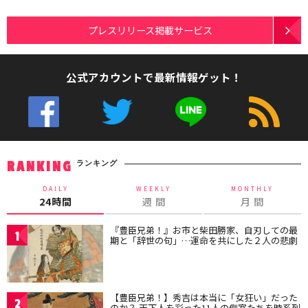
プレスリリース掲載サービス
公式アカウントで最新情報ゲット！
ランキング
RANKING
DAILY
WEEKLY
MONTHLY
24時間
週 間
月 間
『豊臣兄弟！』お市と柴田勝家、自刃しての最
1
期と「辞世の句」…運命を共にした２人の悲劇
【豊臣兄弟！】秀吉は本当に「女狂い」だった
2
のか？ 天下人を彩った11人の側室たちを時系列