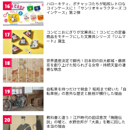
ハローキティ、ポチャッコたちが昭和レトロな
16
コインケースに！「サンリオキャラクターズ コ
インケース」第２弾
コンビニおにぎりが文房具に！コンビニの定番
17
商品をモチーフにした文房具シリーズ『ジムマ
ート』誕生
世界遺産決定で脚光！日本初の巨大都城・藤原
18
京を創り上げた知られざる女帝・持統天皇の凄
絶な執念
自転車を持つだけで税金？ 昭和まで続いた「自
19
転車税」の意外な歴史と脱税が横行した理由
教科書と違う！江戸時代の田沼意次「賄賂伝
20
説」の嘘と、水野忠邦が「大奥」を敵に回した
本当の理由