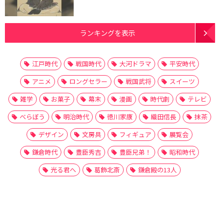
ランキングを表示
江戸時代
戦国時代
大河ドラマ
平安時代
アニメ
ロングセラー
戦国武将
スイーツ
雑学
お菓子
幕末
漫画
時代劇
テレビ
べらぼう
明治時代
徳川家康
織田信長
抹茶
デザイン
文房具
フィギュア
展覧会
鎌倉時代
豊臣秀吉
豊臣兄弟！
昭和時代
光る君へ
葛飾北斎
鎌倉殿の13人