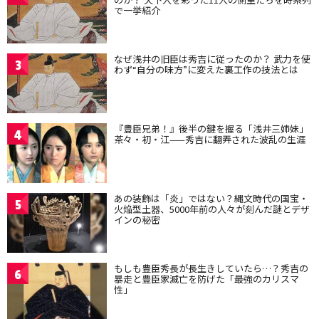
で一挙紹介
なぜ浅井の旧臣は秀吉に従ったのか？ 武力を使
3
わず“自分の味方”に変えた裏工作の技法とは
『豊臣兄弟！』後半の鍵を握る「浅井三姉妹」
4
茶々・初・江——秀吉に翻弄された波乱の生涯
あの装飾は「炎」ではない？縄文時代の国宝・
5
火焔型土器、5000年前の人々が刻んだ謎とデザ
インの秘密
もしも豊臣秀長が長生きしていたら…？秀吉の
6
暴走と豊臣家滅亡を防げた「最強のカリスマ
性」