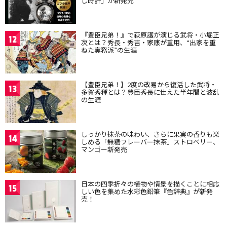
し時計」が新発売
『豊臣兄弟！』で萩原護が演じる武将・小堀正
12
次とは？秀長・秀吉・家康が重用、“出家を重
ねた実務派”の生涯
【豊臣兄弟！】2度の改易から復活した武将・
13
多賀秀種とは？豊臣秀長に仕えた半年間と波乱
の生涯
しっかり抹茶の味わい、さらに果実の香りも楽
14
しめる「無糖フレーバー抹茶」ストロベリー、
マンゴー新発売
日本の四季折々の植物や情景を描くことに相応
15
しい色を集めた水彩色鉛筆『色辞典』が新発
売！