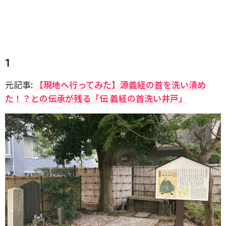
1
元記事:
【現地へ行ってみた】源義経の首を洗い清め
た！？との伝承が残る「伝 義経の首洗い井戸」