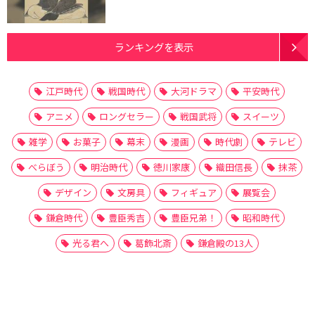
ランキングを表示
江戸時代
戦国時代
大河ドラマ
平安時代
アニメ
ロングセラー
戦国武将
スイーツ
雑学
お菓子
幕末
漫画
時代劇
テレビ
べらぼう
明治時代
徳川家康
織田信長
抹茶
デザイン
文房具
フィギュア
展覧会
鎌倉時代
豊臣秀吉
豊臣兄弟！
昭和時代
光る君へ
葛飾北斎
鎌倉殿の13人