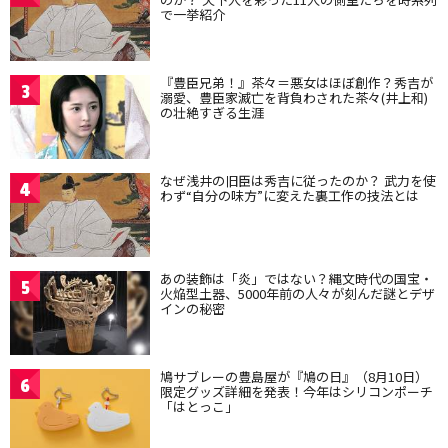
で一挙紹介
『豊臣兄弟！』茶々＝悪女はほぼ創作？秀吉が
3
溺愛、豊臣家滅亡を背負わされた茶々(井上和)
の壮絶すぎる生涯
なぜ浅井の旧臣は秀吉に従ったのか？ 武力を使
4
わず“自分の味方”に変えた裏工作の技法とは
あの装飾は「炎」ではない？縄文時代の国宝・
5
火焔型土器、5000年前の人々が刻んだ謎とデザ
インの秘密
鳩サブレーの豊島屋が『鳩の日』（8月10日）
6
限定グッズ詳細を発表！今年はシリコンポーチ
「はとっこ」