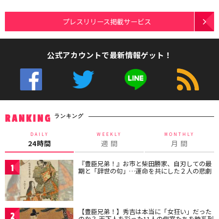
プレスリリース掲載サービス
公式アカウントで最新情報ゲット！
ランキング
RANKING
DAILY
WEEKLY
MONTHLY
24時間
週 間
月 間
『豊臣兄弟！』お市と柴田勝家、自刃しての最
1
期と「辞世の句」…運命を共にした２人の悲劇
【豊臣兄弟！】秀吉は本当に「女狂い」だった
2
のか？ 天下人を彩った11人の側室たちを時系列