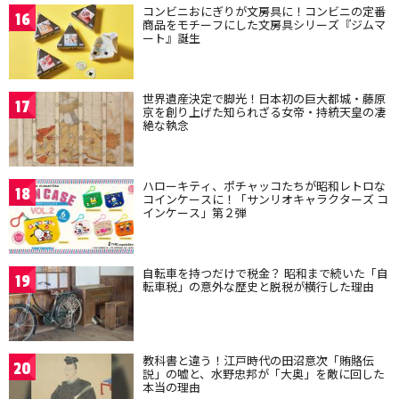
コンビニおにぎりが文房具に！コンビニの定番
16
商品をモチーフにした文房具シリーズ『ジムマ
ート』誕生
世界遺産決定で脚光！日本初の巨大都城・藤原
17
京を創り上げた知られざる女帝・持統天皇の凄
絶な執念
ハローキティ、ポチャッコたちが昭和レトロな
18
コインケースに！「サンリオキャラクターズ コ
インケース」第２弾
自転車を持つだけで税金？ 昭和まで続いた「自
19
転車税」の意外な歴史と脱税が横行した理由
教科書と違う！江戸時代の田沼意次「賄賂伝
20
説」の嘘と、水野忠邦が「大奥」を敵に回した
本当の理由