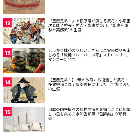
『豊臣兄弟！』で萩原護が演じる武将・小堀正
12
次とは？秀長・秀吉・家康が重用、“出家を重
ねた実務派”の生涯
しっかり抹茶の味わい、さらに果実の香りも楽
13
しめる「無糖フレーバー抹茶」ストロベリー、
マンゴー新発売
【豊臣兄弟！】2度の改易から復活した武将・
14
多賀秀種とは？豊臣秀長に仕えた半年間と波乱
の生涯
日本の四季折々の植物や情景を描くことに相応
15
しい色を集めた水彩色鉛筆『色辞典』が新発
売！