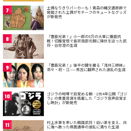
土偶なりきりパーカーも！青森の縄文遺跡群で
7
発掘された土偶がモチーフのキュートなグッズ
が新発売
『豊臣兄弟！』小一郎の5万の大軍に徹底抗
8
戦！切腹覚悟で長宗我部元親に降伏を迫った武
将・谷忠澄の生涯
『豊臣兄弟！』後半の鍵を握る「浅井三姉妹」
9
茶々・初・江——秀吉に翻弄された波乱の生涯
ゴジラの咆哮で目覚める朝…1954年公開『ゴジ
10
ラ』の貴重音源を搭載した「ゴジラ音声目覚ま
し時計」が新発売
村上水軍を率いた戦国武将！幼い弟を支え、共
11
に海へ散った得居通幸の波乱に満ちた生涯