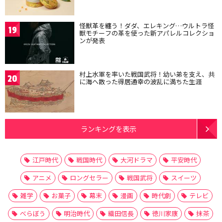
怪獣革を纏う！ダダ、エレキング…ウルトラ怪
19
獣モチーフの革を使った新アパレルコレクショ
ンが発表
村上水軍を率いた戦国武将！幼い弟を支え、共
20
に海へ散った得居通幸の波乱に満ちた生涯
ランキングを表示
江戸時代
戦国時代
大河ドラマ
平安時代
アニメ
ロングセラー
戦国武将
スイーツ
雑学
お菓子
幕末
漫画
時代劇
テレビ
べらぼう
明治時代
織田信長
徳川家康
抹茶