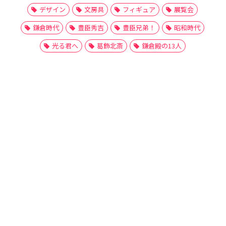
デザイン
文房具
フィギュア
展覧会
鎌倉時代
豊臣秀吉
豊臣兄弟！
昭和時代
光る君へ
葛飾北斎
鎌倉殿の13人