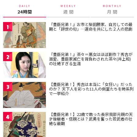
DAILY
WEEKLY
MONTHLY
24時間
週 間
月 間
『豊臣兄弟！』お市と柴田勝家、自刃しての最
1
期と「辞世の句」…運命を共にした２人の悲劇
『豊臣兄弟！』茶々＝悪女はほぼ創作？秀吉が
2
溺愛、豊臣家滅亡を背負わされた茶々(井上和)
の壮絶すぎる生涯
【豊臣兄弟！】秀吉は本当に「女狂い」だった
3
のか？ 天下人を彩った11人の側室たちを時系列
で一挙紹介
【豊臣兄弟！】22歳で散った長宗我部元親の天
4
才後継者・信親とは？武勇を奮った若武者の壮
絶な最期