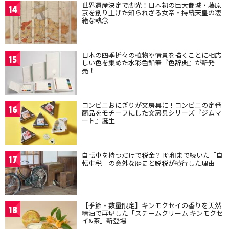
世界遺産決定で脚光！日本初の巨大都城・藤原
14
京を創り上げた知られざる女帝・持統天皇の凄
絶な執念
日本の四季折々の植物や情景を描くことに相応
15
しい色を集めた水彩色鉛筆『色辞典』が新発
売！
コンビニおにぎりが文房具に！コンビニの定番
16
商品をモチーフにした文房具シリーズ『ジムマ
ート』誕生
自転車を持つだけで税金？ 昭和まで続いた「自
17
転車税」の意外な歴史と脱税が横行した理由
【季節・数量限定】キンモクセイの香りを天然
18
精油で再現した「スチームクリーム キンモクセ
イ&茶」新登場