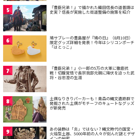
『豊臣兄弟！』で描かれた織田信長の道普請は
5
史実？信長が実施した街道整備の施策を紹介
鳩サブレーの豊島屋が『鳩の日』（8月10日）
6
限定グッズ詳細を発表！今年はシリコンポーチ
「はとっこ」
『豊臣兄弟！』小一郎の5万の大軍に徹底抗
7
戦！切腹覚悟で長宗我部元親に降伏を迫った武
将・谷忠澄の生涯
土偶なりきりパーカーも！青森の縄文遺跡群で
8
発掘された土偶がモチーフのキュートなグッズ
が新発売
あの装飾は「炎」ではない？縄文時代の国宝・
9
火焔型土器、5000年前の人々が刻んだ謎とデザ
インの秘密