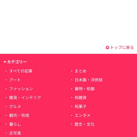
トップに戻る
カテゴリー
すべての記事
まとめ
アート
日本画・浮世絵
ファッション
着物・和服
雑貨・インテリア
和雑貨
グルメ
和菓子
観光・地域
エンタメ
暮らし
歴史・文化
古写真