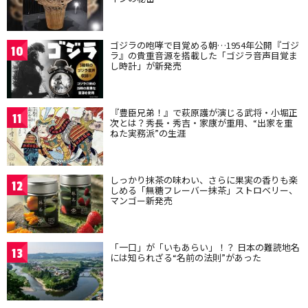
ゴジラの咆哮で目覚める朝…1954年公開『ゴジ
10
ラ』の貴重音源を搭載した「ゴジラ音声目覚ま
し時計」が新発売
『豊臣兄弟！』で萩原護が演じる武将・小堀正
11
次とは？秀長・秀吉・家康が重用、“出家を重
ねた実務派”の生涯
しっかり抹茶の味わい、さらに果実の香りも楽
12
しめる「無糖フレーバー抹茶」ストロベリー、
マンゴー新発売
「一口」が「いもあらい」！？ 日本の難読地名
13
には知られざる“名前の法則”があった