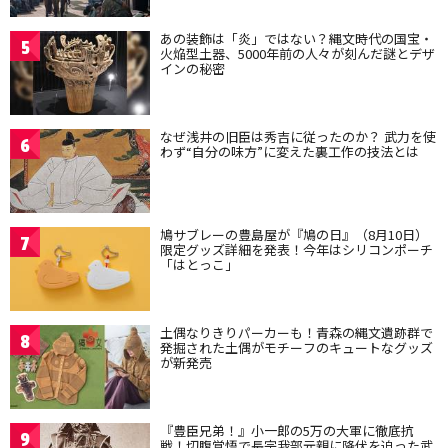
あの装飾は「炎」ではない？縄文時代の国宝・
5
火焔型土器、5000年前の人々が刻んだ謎とデザ
インの秘密
なぜ浅井の旧臣は秀吉に従ったのか？ 武力を使
6
わず“自分の味方”に変えた裏工作の技法とは
鳩サブレーの豊島屋が『鳩の日』（8月10日）
7
限定グッズ詳細を発表！今年はシリコンポーチ
「はとっこ」
土偶なりきりパーカーも！青森の縄文遺跡群で
8
発掘された土偶がモチーフのキュートなグッズ
が新発売
『豊臣兄弟！』小一郎の5万の大軍に徹底抗
9
戦！切腹覚悟で長宗我部元親に降伏を迫った武