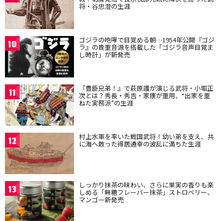
将・谷忠澄の生涯
ゴジラの咆哮で目覚める朝…1954年公開『ゴジ
10
ラ』の貴重音源を搭載した「ゴジラ音声目覚ま
し時計」が新発売
『豊臣兄弟！』で萩原護が演じる武将・小堀正
11
次とは？秀長・秀吉・家康が重用、“出家を重
ねた実務派”の生涯
村上水軍を率いた戦国武将！幼い弟を支え、共
12
に海へ散った得居通幸の波乱に満ちた生涯
しっかり抹茶の味わい、さらに果実の香りも楽
13
しめる「無糖フレーバー抹茶」ストロベリー、
マンゴー新発売