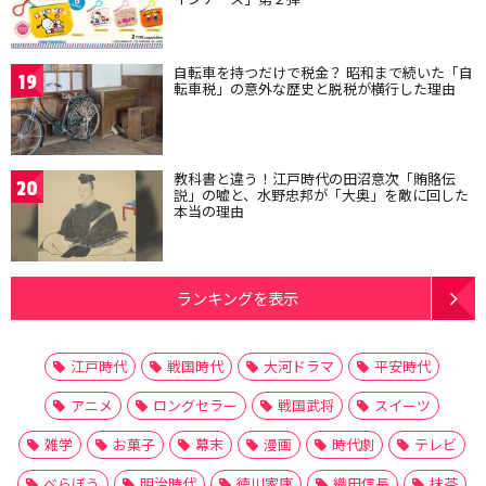
自転車を持つだけで税金？ 昭和まで続いた「自
19
転車税」の意外な歴史と脱税が横行した理由
教科書と違う！江戸時代の田沼意次「賄賂伝
20
説」の嘘と、水野忠邦が「大奥」を敵に回した
本当の理由
ランキングを表示
江戸時代
戦国時代
大河ドラマ
平安時代
アニメ
ロングセラー
戦国武将
スイーツ
雑学
お菓子
幕末
漫画
時代劇
テレビ
べらぼう
明治時代
徳川家康
織田信長
抹茶