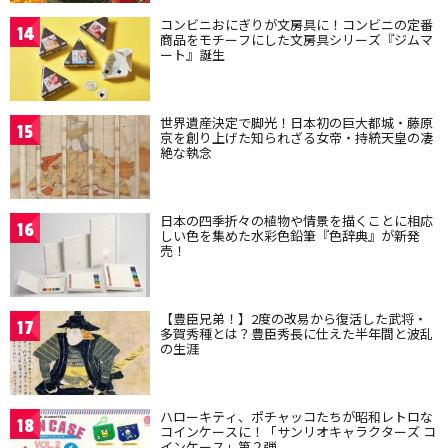
コンビニおにぎりが文房具に！コンビニの定番
14
商品をモチーフにした文房具シリーズ『ジムマ
ート』誕生
世界遺産決定で脚光！日本初の巨大都城・藤原
15
京を創り上げた知られざる女帝・持統天皇の凄
絶な執念
日本の四季折々の植物や情景を描くことに相応
16
しい色を集めた水彩色鉛筆『色辞典』が新発
売！
【豊臣兄弟！】2度の改易から復活した武将・
17
多賀秀種とは？豊臣秀長に仕えた半年間と波乱
の生涯
ハローキティ、ポチャッコたちが昭和レトロな
18
コインケースに！「サンリオキャラクターズ コ
インケース」第２弾