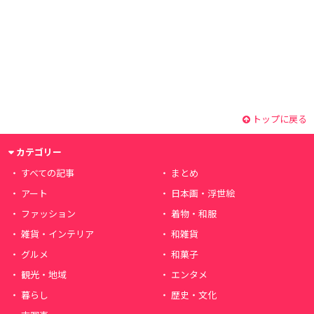
トップに戻る
カテゴリー
すべての記事
まとめ
アート
日本画・浮世絵
ファッション
着物・和服
雑貨・インテリア
和雑貨
グルメ
和菓子
観光・地域
エンタメ
暮らし
歴史・文化