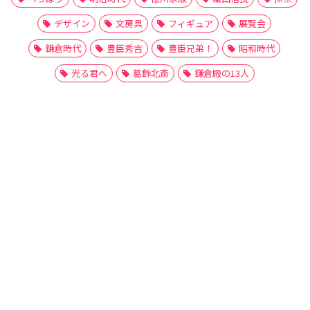
デザイン
文房具
フィギュア
展覧会
鎌倉時代
豊臣秀吉
豊臣兄弟！
昭和時代
光る君へ
葛飾北斎
鎌倉殿の13人