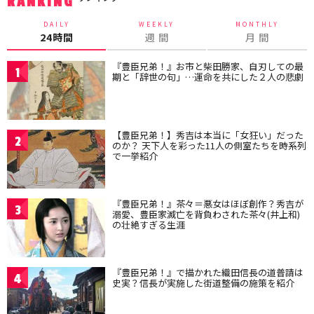
RANKING
DAILY
WEEKLY
MONTHLY
24時間
週 間
月 間
『豊臣兄弟！』お市と柴田勝家、自刃しての最
1
期と「辞世の句」…運命を共にした２人の悲劇
【豊臣兄弟！】秀吉は本当に「女狂い」だった
2
のか？ 天下人を彩った11人の側室たちを時系列
で一挙紹介
『豊臣兄弟！』茶々＝悪女はほぼ創作？秀吉が
3
溺愛、豊臣家滅亡を背負わされた茶々(井上和)
の壮絶すぎる生涯
『豊臣兄弟！』で描かれた織田信長の道普請は
4
史実？信長が実施した街道整備の施策を紹介