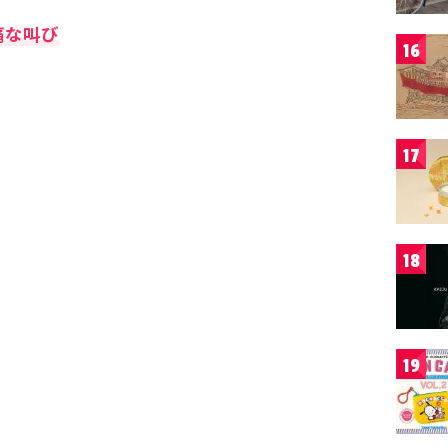
痛な叫び
16
17
18
19