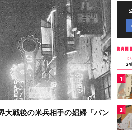
RAN
DA
2
1
2
界大戦後の米兵相手の娼婦「パン