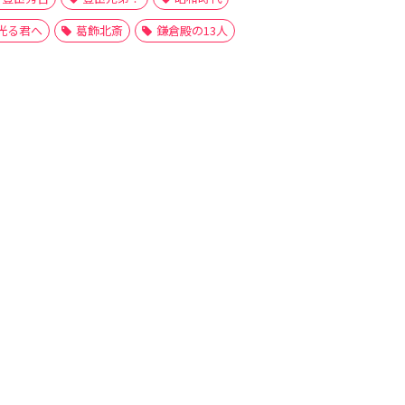
光る君へ
葛飾北斎
鎌倉殿の13人