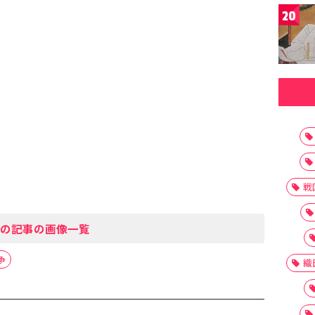
20
戦
の記事の画像一覧
争
織