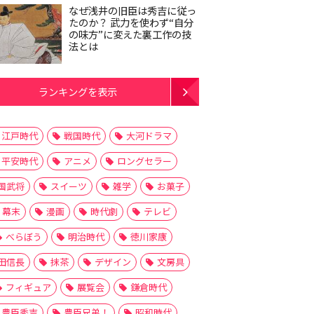
なぜ浅井の旧臣は秀吉に従っ
たのか？ 武力を使わず“自分
の味方”に変えた裏工作の技
法とは
ランキングを表示
江戸時代
戦国時代
大河ドラマ
平安時代
アニメ
ロングセラー
国武将
スイーツ
雑学
お菓子
幕末
漫画
時代劇
テレビ
べらぼう
明治時代
徳川家康
田信長
抹茶
デザイン
文房具
フィギュア
展覧会
鎌倉時代
豊臣秀吉
豊臣兄弟！
昭和時代