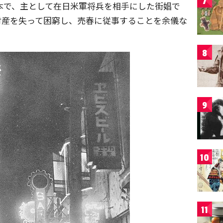
7
本で、主として在日米軍将兵を相手にした街娼で
財産を失って困窮し、売春に従事することを余儀な
8
9
10
11