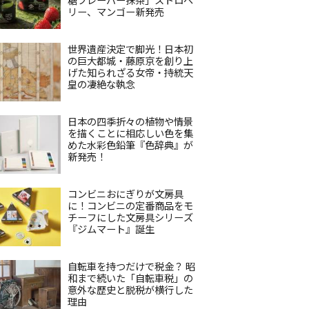
リー、マンゴー新発売
世界遺産決定で脚光！日本初
の巨大都城・藤原京を創り上
げた知られざる女帝・持統天
皇の凄絶な執念
日本の四季折々の植物や情景
を描くことに相応しい色を集
めた水彩色鉛筆『色辞典』が
新発売！
コンビニおにぎりが文房具
に！コンビニの定番商品をモ
チーフにした文房具シリーズ
『ジムマート』誕生
自転車を持つだけで税金？ 昭
和まで続いた「自転車税」の
意外な歴史と脱税が横行した
理由