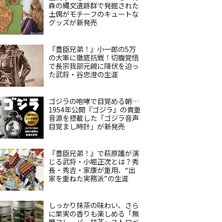
森の縄文遺跡群で発掘された
土偶がモチーフのキュートな
グッズが新発売
『豊臣兄弟！』小一郎の5万
の大軍に徹底抗戦！切腹覚悟
で長宗我部元親に降伏を迫っ
た武将・谷忠澄の生涯
ゴジラの咆哮で目覚める朝…
1954年公開『ゴジラ』の貴重
音源を搭載した「ゴジラ音声
目覚まし時計」が新発売
『豊臣兄弟！』で萩原護が演
じる武将・小堀正次とは？秀
長・秀吉・家康が重用、“出
家を重ねた実務派”の生涯
しっかり抹茶の味わい、さら
に果実の香りも楽しめる「無
糖フレーバー抹茶」ストロベ