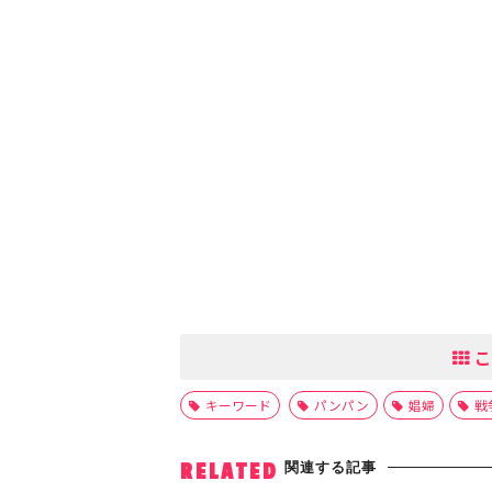
こ
キーワード
パンパン
娼婦
戦
関連する記事
RELATED