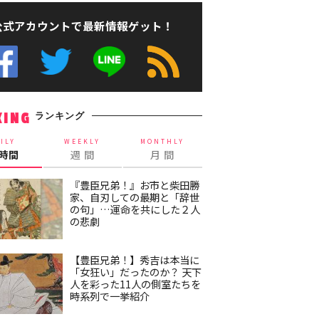
公式アカウントで最新情報ゲット！
ランキング
KING
ILY
WEEKLY
MONTHLY
4時間
週 間
月 間
『豊臣兄弟！』お市と柴田勝
家、自刃しての最期と「辞世
の句」…運命を共にした２人
の悲劇
【豊臣兄弟！】秀吉は本当に
「女狂い」だったのか？ 天下
人を彩った11人の側室たちを
時系列で一挙紹介