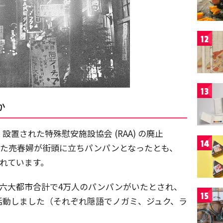
12
13
か
置された特殊慰安施設協会 (RAA) の廃止
14
失った売春婦が街頭に立ちパンパンとなったとも、
われています。
人、六大都市合計で4万人のパンパンがいたとされ、
15
活動しました（それぞれ隠語でノガミ、ジュク、ラ