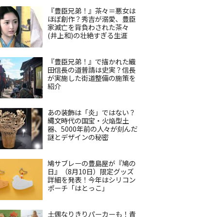
『豊臣兄弟！』茶々＝悪女は
ほぼ創作？秀吉が溺愛、豊臣
家滅亡を背負わされた茶々
(井上和)の壮絶すぎる生涯
『豊臣兄弟！』で描かれた織
田信長の道普請は史実？信長
が実施した街道整備の施策を
紹介
あの装飾は「炎」ではない？
縄文時代の国宝・火焔型土
器、5000年前の人々が刻んだ
謎とデザインの秘密
鳩サブレーの豊島屋が『鳩の
日』（8月10日）限定グッズ
詳細を発表！今年はシリコン
ポーチ「はとっこ」
土偶なりきりパーカーも！青