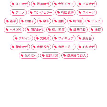
江戸時代
戦国時代
大河ドラマ
平安時代
アニメ
ロングセラー
戦国武将
スイーツ
雑学
お菓子
幕末
漫画
時代劇
テレビ
べらぼう
明治時代
徳川家康
織田信長
抹茶
デザイン
文房具
フィギュア
展覧会
鎌倉時代
豊臣秀吉
豊臣兄弟！
昭和時代
光る君へ
葛飾北斎
鎌倉殿の13人