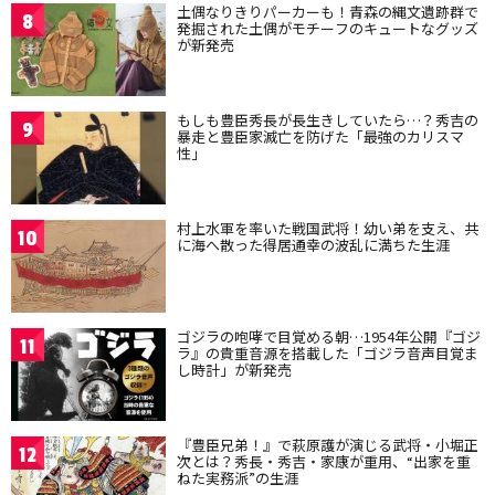
土偶なりきりパーカーも！青森の縄文遺跡群で
8
発掘された土偶がモチーフのキュートなグッズ
が新発売
もしも豊臣秀長が長生きしていたら…？秀吉の
9
暴走と豊臣家滅亡を防げた「最強のカリスマ
性」
村上水軍を率いた戦国武将！幼い弟を支え、共
10
に海へ散った得居通幸の波乱に満ちた生涯
ゴジラの咆哮で目覚める朝…1954年公開『ゴジ
11
ラ』の貴重音源を搭載した「ゴジラ音声目覚ま
し時計」が新発売
『豊臣兄弟！』で萩原護が演じる武将・小堀正
12
次とは？秀長・秀吉・家康が重用、“出家を重
ねた実務派”の生涯