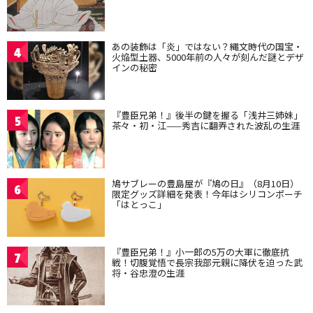
あの装飾は「炎」ではない？縄文時代の国宝・
4
火焔型土器、5000年前の人々が刻んだ謎とデザ
インの秘密
『豊臣兄弟！』後半の鍵を握る「浅井三姉妹」
5
茶々・初・江——秀吉に翻弄された波乱の生涯
鳩サブレーの豊島屋が『鳩の日』（8月10日）
6
限定グッズ詳細を発表！今年はシリコンポーチ
「はとっこ」
『豊臣兄弟！』小一郎の5万の大軍に徹底抗
7
戦！切腹覚悟で長宗我部元親に降伏を迫った武
将・谷忠澄の生涯