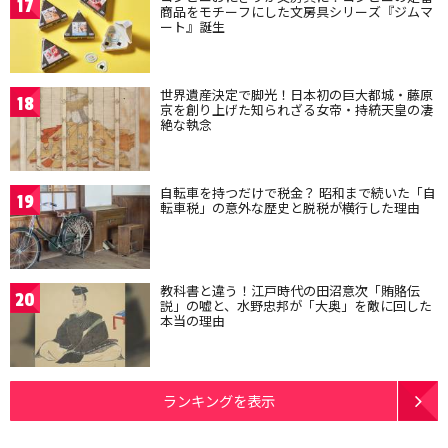
17
商品をモチーフにした文房具シリーズ『ジムマ
ート』誕生
世界遺産決定で脚光！日本初の巨大都城・藤原
18
京を創り上げた知られざる女帝・持統天皇の凄
絶な執念
自転車を持つだけで税金？ 昭和まで続いた「自
19
転車税」の意外な歴史と脱税が横行した理由
教科書と違う！江戸時代の田沼意次「賄賂伝
20
説」の嘘と、水野忠邦が「大奥」を敵に回した
本当の理由
ランキングを表示