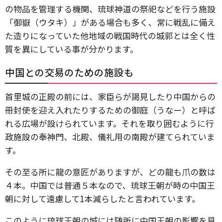
の物品を管理する機関、琉球神道の祭祀などを行う施設
「御嶽（ウタキ）」がある場合も多く、常に戦乱に備え
た造りになっていた他地域の戦国時代の城郭とは全く性
質を異にしている事が分かります。
中国との交易のための施設も
首里城の正殿の前には、家臣らが謁見したり中国からの
冊封使を迎え入れたりするための御庭（うなー）と呼ば
れる広場が設けられています。それを取り囲むように行
政施設の奉神門、北殿、儀礼用の南殿が建てられていま
す。
その至る所に龍の意匠がありますが、どの龍も爪の数は
４本。中国では普通５本なので、琉球王朝が時の中国王
朝に対して遠慮して1本減らしたと言われています。
このように琉球王朝の城には随所に中国王朝の影響を見