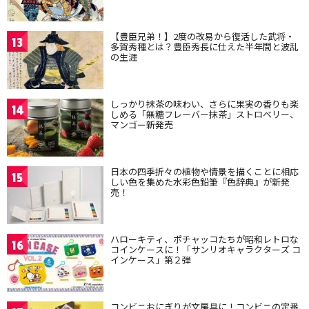
【豊臣兄弟！】2度の改易から復活した武将・
13
多賀秀種とは？豊臣秀長に仕えた半年間と波乱
の生涯
しっかり抹茶の味わい、さらに果実の香りも楽
14
しめる「無糖フレーバー抹茶」ストロベリー、
マンゴー新発売
日本の四季折々の植物や情景を描くことに相応
15
しい色を集めた水彩色鉛筆『色辞典』が新発
売！
ハローキティ、ポチャッコたちが昭和レトロな
16
コインケースに！「サンリオキャラクターズ コ
インケース」第２弾
コンビニおにぎりが文房具に！コンビニの定番