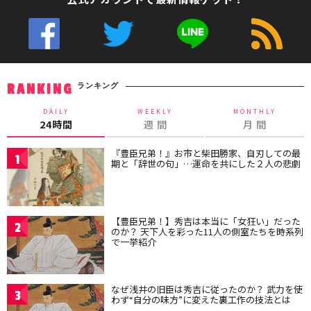
ランキング
RANKING
DAILY
WEEKLY
MONTHLY
24時間
週 間
月 間
『豊臣兄弟！』お市と柴田勝家、自刃しての最
1
期と「辞世の句」…運命を共にした２人の悲劇
【豊臣兄弟！】秀吉は本当に「女狂い」だった
2
のか？ 天下人を彩った11人の側室たちを時系列
で一挙紹介
なぜ浅井の旧臣は秀吉に従ったのか？ 武力を使
3
わず“自分の味方”に変えた裏工作の技法とは