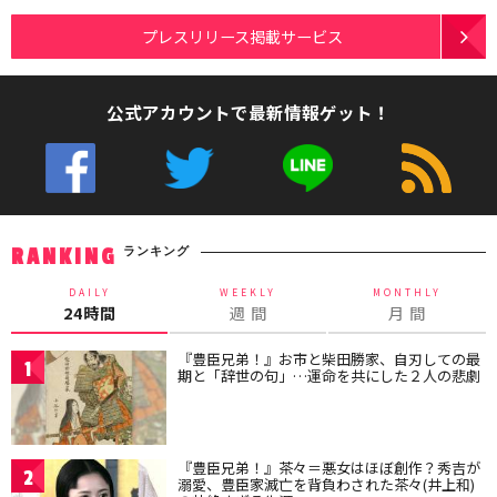
プレスリリース掲載サービス
公式アカウントで最新情報ゲット！
ランキング
RANKING
DAILY
WEEKLY
MONTHLY
24時間
週 間
月 間
『豊臣兄弟！』お市と柴田勝家、自刃しての最
1
期と「辞世の句」…運命を共にした２人の悲劇
『豊臣兄弟！』茶々＝悪女はほぼ創作？秀吉が
2
溺愛、豊臣家滅亡を背負わされた茶々(井上和)