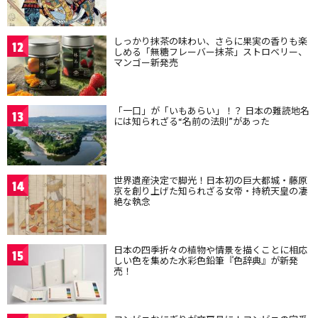
しっかり抹茶の味わい、さらに果実の香りも楽
12
しめる「無糖フレーバー抹茶」ストロベリー、
マンゴー新発売
「一口」が「いもあらい」！？ 日本の難読地名
13
には知られざる“名前の法則”があった
世界遺産決定で脚光！日本初の巨大都城・藤原
14
京を創り上げた知られざる女帝・持統天皇の凄
絶な執念
日本の四季折々の植物や情景を描くことに相応
15
しい色を集めた水彩色鉛筆『色辞典』が新発
売！