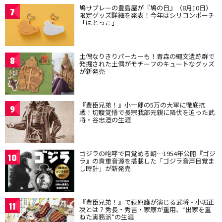
鳩サブレーの豊島屋が『鳩の日』（8月10日）
7
限定グッズ詳細を発表！今年はシリコンポーチ
「はとっこ」
土偶なりきりパーカーも！青森の縄文遺跡群で
8
発掘された土偶がモチーフのキュートなグッズ
が新発売
『豊臣兄弟！』小一郎の5万の大軍に徹底抗
9
戦！切腹覚悟で長宗我部元親に降伏を迫った武
将・谷忠澄の生涯
ゴジラの咆哮で目覚める朝…1954年公開『ゴジ
10
ラ』の貴重音源を搭載した「ゴジラ音声目覚ま
し時計」が新発売
『豊臣兄弟！』で萩原護が演じる武将・小堀正
11
次とは？秀長・秀吉・家康が重用、“出家を重
ねた実務派”の生涯