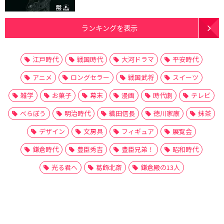
ランキングを表示
江戸時代
戦国時代
大河ドラマ
平安時代
アニメ
ロングセラー
戦国武将
スイーツ
雑学
お菓子
幕末
漫画
時代劇
テレビ
べらぼう
明治時代
織田信長
徳川家康
抹茶
デザイン
文房具
フィギュア
展覧会
鎌倉時代
豊臣秀吉
豊臣兄弟！
昭和時代
光る君へ
葛飾北斎
鎌倉殿の13人