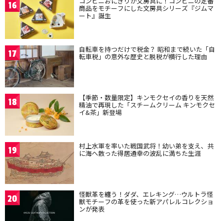
コンビニおにぎりが文房具に！コンビニの定番
16
商品をモチーフにした文房具シリーズ『ジムマ
ート』誕生
自転車を持つだけで税金？ 昭和まで続いた「自
17
転車税」の意外な歴史と脱税が横行した理由
【季節・数量限定】キンモクセイの香りを天然
18
精油で再現した「スチームクリーム キンモクセ
イ&茶」新登場
村上水軍を率いた戦国武将！幼い弟を支え、共
19
に海へ散った得居通幸の波乱に満ちた生涯
怪獣革を纏う！ダダ、エレキング…ウルトラ怪
20
獣モチーフの革を使った新アパレルコレクショ
ンが発表