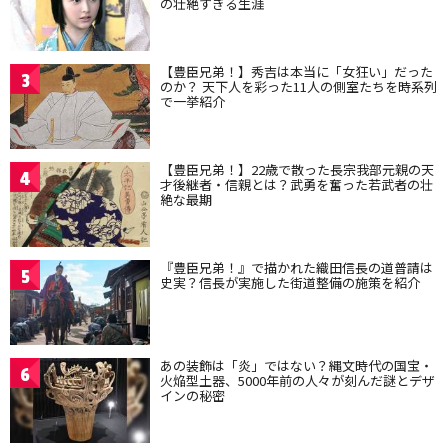
の壮絶すぎる生涯
【豊臣兄弟！】秀吉は本当に「女狂い」だった
3
のか？ 天下人を彩った11人の側室たちを時系列
で一挙紹介
【豊臣兄弟！】22歳で散った長宗我部元親の天
4
才後継者・信親とは？武勇を奮った若武者の壮
絶な最期
『豊臣兄弟！』で描かれた織田信長の道普請は
5
史実？信長が実施した街道整備の施策を紹介
あの装飾は「炎」ではない？縄文時代の国宝・
6
火焔型土器、5000年前の人々が刻んだ謎とデザ
インの秘密