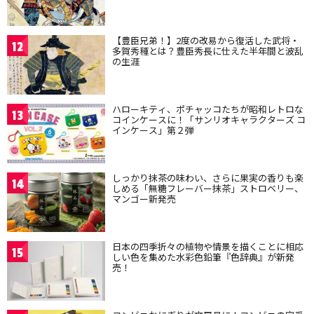
【豊臣兄弟！】2度の改易から復活した武将・
12
多賀秀種とは？豊臣秀長に仕えた半年間と波乱
の生涯
ハローキティ、ポチャッコたちが昭和レトロな
13
コインケースに！「サンリオキャラクターズ コ
インケース」第２弾
しっかり抹茶の味わい、さらに果実の香りも楽
14
しめる「無糖フレーバー抹茶」ストロベリー、
マンゴー新発売
日本の四季折々の植物や情景を描くことに相応
15
しい色を集めた水彩色鉛筆『色辞典』が新発
売！