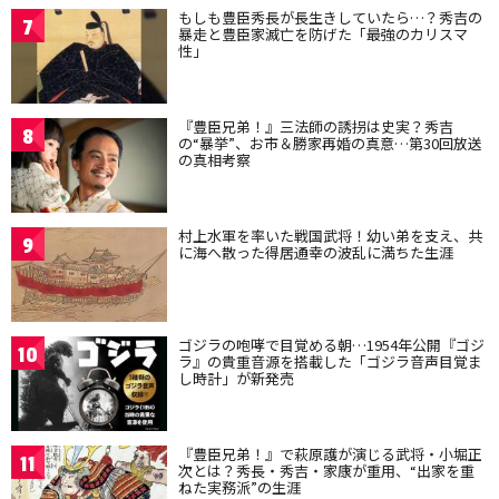
もしも豊臣秀長が長生きしていたら…？秀吉の
7
暴走と豊臣家滅亡を防げた「最強のカリスマ
性」
『豊臣兄弟！』三法師の誘拐は史実？秀吉
8
の“暴挙”、お市＆勝家再婚の真意…第30回放送
の真相考察
村上水軍を率いた戦国武将！幼い弟を支え、共
9
に海へ散った得居通幸の波乱に満ちた生涯
ゴジラの咆哮で目覚める朝…1954年公開『ゴジ
10
ラ』の貴重音源を搭載した「ゴジラ音声目覚ま
し時計」が新発売
『豊臣兄弟！』で萩原護が演じる武将・小堀正
11
次とは？秀長・秀吉・家康が重用、“出家を重
ねた実務派”の生涯