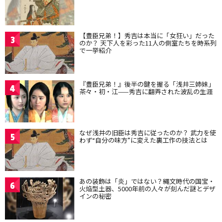
【豊臣兄弟！】秀吉は本当に「女狂い」だった
3
のか？ 天下人を彩った11人の側室たちを時系列
で一挙紹介
『豊臣兄弟！』後半の鍵を握る「浅井三姉妹」
4
茶々・初・江——秀吉に翻弄された波乱の生涯
なぜ浅井の旧臣は秀吉に従ったのか？ 武力を使
5
わず“自分の味方”に変えた裏工作の技法とは
あの装飾は「炎」ではない？縄文時代の国宝・
6
火焔型土器、5000年前の人々が刻んだ謎とデザ
インの秘密