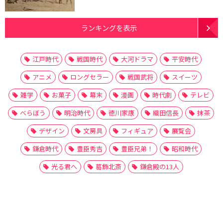
ランキングを表示
江戸時代
戦国時代
大河ドラマ
平安時代
アニメ
ロングセラー
戦国武将
スイーツ
雑学
お菓子
幕末
漫画
時代劇
テレビ
べらぼう
明治時代
徳川家康
織田信長
抹茶
デザイン
文房具
フィギュア
展覧会
鎌倉時代
豊臣秀吉
豊臣兄弟！
昭和時代
光る君へ
葛飾北斎
鎌倉殿の13人