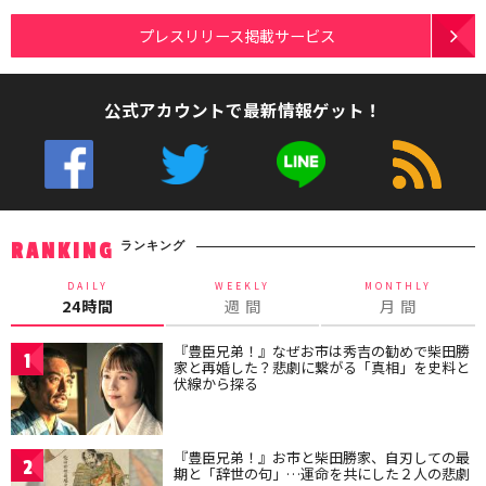
プレスリリース掲載サービス
公式アカウントで最新情報ゲット！
ランキング
RANKING
DAILY
WEEKLY
MONTHLY
24時間
週 間
月 間
『豊臣兄弟！』なぜお市は秀吉の勧めで柴田勝
1
家と再婚した？悲劇に繋がる「真相」を史料と
伏線から探る
『豊臣兄弟！』お市と柴田勝家、自刃しての最
2
期と「辞世の句」…運命を共にした２人の悲劇