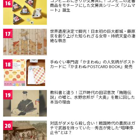
コンビニおにぎりが文房具に！コンビニの定番
16
商品をモチーフにした文房具シリーズ『ジムマ
ート』誕生
世界遺産決定で脚光！日本初の巨大都城・藤原
17
京を創り上げた知られざる女帝・持統天皇の凄
絶な執念
手ぬぐい専門店「かまわぬ」の人気柄がポスト
18
カードに『かまわぬ POSTCARD BOOK』発売
教科書と違う！江戸時代の田沼意次「賄賂伝
19
説」の嘘と、水野忠邦が「大奥」を敵に回した
本当の理由
対話がダメなら殺し合い！戦国時代の農民はガ
20
チで武器を持っていた…秀吉が発した“喧嘩停
止令”とは？