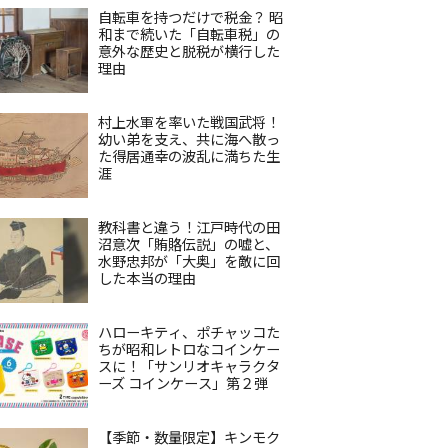
自転車を持つだけで税金？ 昭
和まで続いた「自転車税」の
意外な歴史と脱税が横行した
理由
村上水軍を率いた戦国武将！
幼い弟を支え、共に海へ散っ
た得居通幸の波乱に満ちた生
涯
教科書と違う！江戸時代の田
沼意次「賄賂伝説」の嘘と、
水野忠邦が「大奥」を敵に回
した本当の理由
ハローキティ、ポチャッコた
ちが昭和レトロなコインケー
スに！「サンリオキャラクタ
ーズ コインケース」第２弾
【季節・数量限定】キンモク