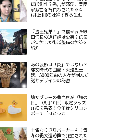
ほぼ創作？秀吉が溺愛、豊臣
家滅亡を背負わされた茶々
(井上和)の壮絶すぎる生涯
『豊臣兄弟！』で描かれた織
田信長の道普請は史実？信長
が実施した街道整備の施策を
紹介
あの装飾は「炎」ではない？
縄文時代の国宝・火焔型土
器、5000年前の人々が刻んだ
謎とデザインの秘密
鳩サブレーの豊島屋が『鳩の
日』（8月10日）限定グッズ
詳細を発表！今年はシリコン
ポーチ「はとっこ」
土偶なりきりパーカーも！青
森の縄文遺跡群で発掘された