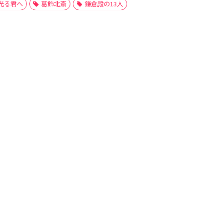
光る君へ
葛飾北斎
鎌倉殿の13人