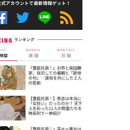
公式アカウントで最新情報ゲット！
ランキング
KING
ILY
WEEKLY
MONTHLY
4時間
週 間
月 間
『豊臣兄弟！』お市と柴田勝
家、自刃しての最期と「辞世
の句」…運命を共にした２人
の悲劇
【豊臣兄弟！】秀吉は本当に
「女狂い」だったのか？ 天下
人を彩った11人の側室たちを
時系列で一挙紹介
『豊臣兄弟！』茶々＝悪女は