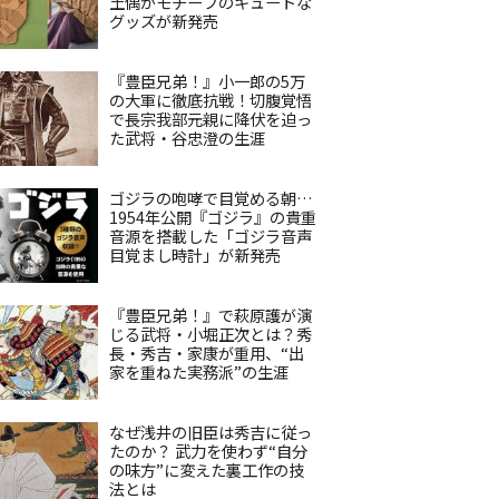
土偶がモチーフのキュートな
グッズが新発売
『豊臣兄弟！』小一郎の5万
の大軍に徹底抗戦！切腹覚悟
で長宗我部元親に降伏を迫っ
た武将・谷忠澄の生涯
ゴジラの咆哮で目覚める朝…
1954年公開『ゴジラ』の貴重
音源を搭載した「ゴジラ音声
目覚まし時計」が新発売
『豊臣兄弟！』で萩原護が演
じる武将・小堀正次とは？秀
長・秀吉・家康が重用、“出
家を重ねた実務派”の生涯
なぜ浅井の旧臣は秀吉に従っ
たのか？ 武力を使わず“自分
の味方”に変えた裏工作の技
法とは