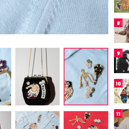
8
9
10
11