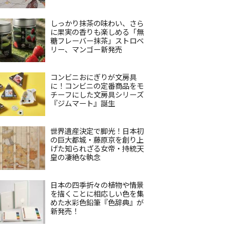
しっかり抹茶の味わい、さら
に果実の香りも楽しめる「無
糖フレーバー抹茶」ストロベ
リー、マンゴー新発売
コンビニおにぎりが文房具
に！コンビニの定番商品をモ
チーフにした文房具シリーズ
『ジムマート』誕生
世界遺産決定で脚光！日本初
の巨大都城・藤原京を創り上
げた知られざる女帝・持統天
皇の凄絶な執念
日本の四季折々の植物や情景
を描くことに相応しい色を集
めた水彩色鉛筆『色辞典』が
新発売！