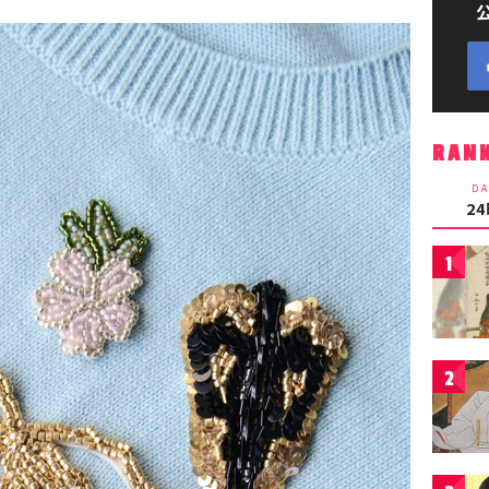
RAN
DA
2
1
2