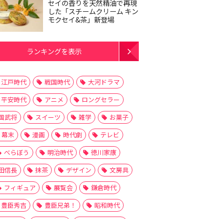
セイの香りを天然精油で再現
した「スチームクリーム キン
モクセイ&茶」新登場
ランキングを表示
江戸時代
戦国時代
大河ドラマ
平安時代
アニメ
ロングセラー
国武将
スイーツ
雑学
お菓子
幕末
漫画
時代劇
テレビ
べらぼう
明治時代
徳川家康
田信長
抹茶
デザイン
文房具
フィギュア
展覧会
鎌倉時代
豊臣秀吉
豊臣兄弟！
昭和時代