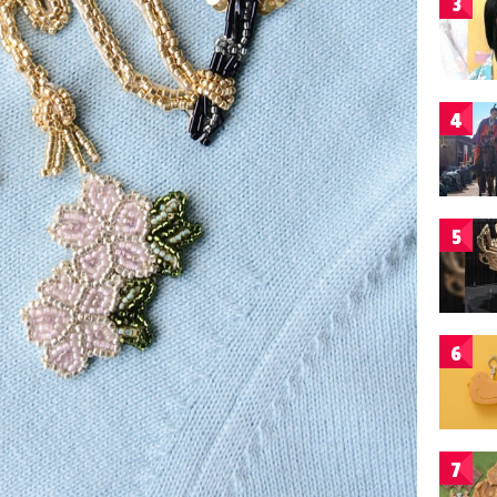
3
4
5
6
7