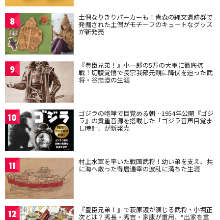
土偶なりきりパーカーも！青森の縄文遺跡群で
8
発掘された土偶がモチーフのキュートなグッズ
が新発売
『豊臣兄弟！』小一郎の5万の大軍に徹底抗
9
戦！切腹覚悟で長宗我部元親に降伏を迫った武
将・谷忠澄の生涯
ゴジラの咆哮で目覚める朝…1954年公開『ゴジ
10
ラ』の貴重音源を搭載した「ゴジラ音声目覚ま
し時計」が新発売
村上水軍を率いた戦国武将！幼い弟を支え、共
11
に海へ散った得居通幸の波乱に満ちた生涯
『豊臣兄弟！』で萩原護が演じる武将・小堀正
12
次とは？秀長・秀吉・家康が重用、“出家を重