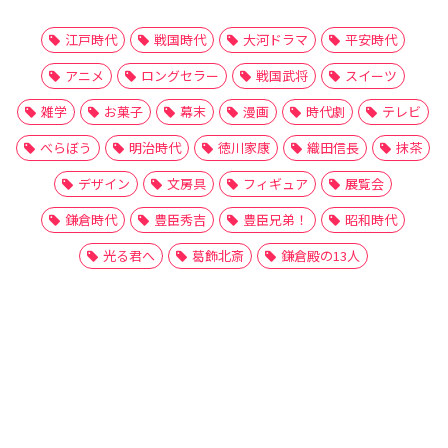
江戸時代
戦国時代
大河ドラマ
平安時代
アニメ
ロングセラー
戦国武将
スイーツ
雑学
お菓子
幕末
漫画
時代劇
テレビ
べらぼう
明治時代
徳川家康
織田信長
抹茶
デザイン
文房具
フィギュア
展覧会
鎌倉時代
豊臣秀吉
豊臣兄弟！
昭和時代
光る君へ
葛飾北斎
鎌倉殿の13人