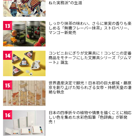
ねた実務派”の生涯
しっかり抹茶の味わい、さらに果実の香りも楽
13
しめる「無糖フレーバー抹茶」ストロベリー、
マンゴー新発売
コンビニおにぎりが文房具に！コンビニの定番
14
商品をモチーフにした文房具シリーズ『ジムマ
ート』誕生
世界遺産決定で脚光！日本初の巨大都城・藤原
15
京を創り上げた知られざる女帝・持統天皇の凄
絶な執念
日本の四季折々の植物や情景を描くことに相応
16
しい色を集めた水彩色鉛筆『色辞典』が新発
売！