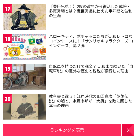
【豊臣兄弟！】2度の改易から復活した武将・
17
多賀秀種とは？豊臣秀長に仕えた半年間と波乱
の生涯
ハローキティ、ポチャッコたちが昭和レトロな
18
コインケースに！「サンリオキャラクターズ コ
インケース」第２弾
自転車を持つだけで税金？ 昭和まで続いた「自
19
転車税」の意外な歴史と脱税が横行した理由
教科書と違う！江戸時代の田沼意次「賄賂伝
20
説」の嘘と、水野忠邦が「大奥」を敵に回した
本当の理由
ランキングを表示