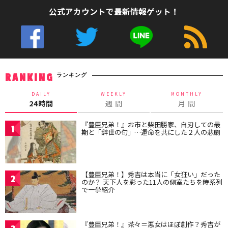
公式アカウントで最新情報ゲット！
ランキング
RANKING
DAILY
WEEKLY
MONTHLY
24時間
週 間
月 間
『豊臣兄弟！』お市と柴田勝家、自刃しての最
1
期と「辞世の句」…運命を共にした２人の悲劇
【豊臣兄弟！】秀吉は本当に「女狂い」だった
2
のか？ 天下人を彩った11人の側室たちを時系列
で一挙紹介
『豊臣兄弟！』茶々＝悪女はほぼ創作？秀吉が