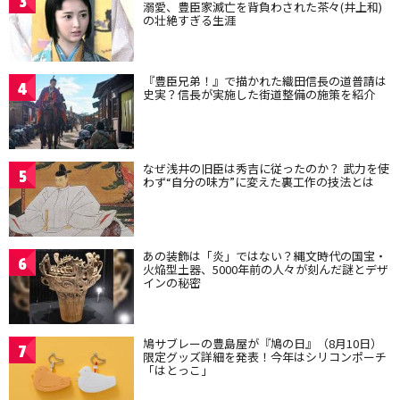
3
溺愛、豊臣家滅亡を背負わされた茶々(井上和)
の壮絶すぎる生涯
『豊臣兄弟！』で描かれた織田信長の道普請は
4
史実？信長が実施した街道整備の施策を紹介
なぜ浅井の旧臣は秀吉に従ったのか？ 武力を使
5
わず“自分の味方”に変えた裏工作の技法とは
あの装飾は「炎」ではない？縄文時代の国宝・
6
火焔型土器、5000年前の人々が刻んだ謎とデザ
インの秘密
鳩サブレーの豊島屋が『鳩の日』（8月10日）
7
限定グッズ詳細を発表！今年はシリコンポーチ
「はとっこ」