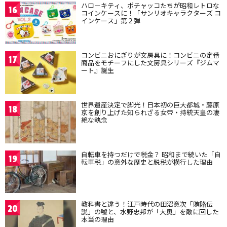
ハローキティ、ポチャッコたちが昭和レトロな
16
コインケースに！「サンリオキャラクターズ コ
インケース」第２弾
コンビニおにぎりが文房具に！コンビニの定番
17
商品をモチーフにした文房具シリーズ『ジムマ
ート』誕生
世界遺産決定で脚光！日本初の巨大都城・藤原
18
京を創り上げた知られざる女帝・持統天皇の凄
絶な執念
自転車を持つだけで税金？ 昭和まで続いた「自
19
転車税」の意外な歴史と脱税が横行した理由
教科書と違う！江戸時代の田沼意次「賄賂伝
20
説」の嘘と、水野忠邦が「大奥」を敵に回した
本当の理由