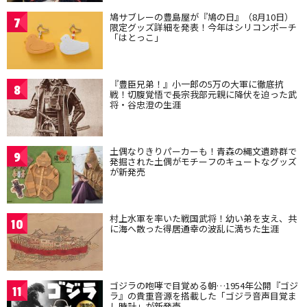
鳩サブレーの豊島屋が『鳩の日』（8月10日）
7
限定グッズ詳細を発表！今年はシリコンポーチ
「はとっこ」
『豊臣兄弟！』小一郎の5万の大軍に徹底抗
8
戦！切腹覚悟で長宗我部元親に降伏を迫った武
将・谷忠澄の生涯
土偶なりきりパーカーも！青森の縄文遺跡群で
9
発掘された土偶がモチーフのキュートなグッズ
が新発売
村上水軍を率いた戦国武将！幼い弟を支え、共
10
に海へ散った得居通幸の波乱に満ちた生涯
ゴジラの咆哮で目覚める朝…1954年公開『ゴジ
11
ラ』の貴重音源を搭載した「ゴジラ音声目覚ま
し時計」が新発売