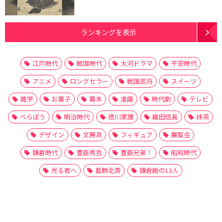
ランキングを表示
江戸時代
戦国時代
大河ドラマ
平安時代
アニメ
ロングセラー
戦国武将
スイーツ
雑学
お菓子
幕末
漫画
時代劇
テレビ
べらぼう
明治時代
徳川家康
織田信長
抹茶
デザイン
文房具
フィギュア
展覧会
鎌倉時代
豊臣秀吉
豊臣兄弟！
昭和時代
光る君へ
葛飾北斎
鎌倉殿の13人