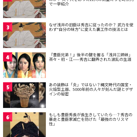
で一挙紹介
なぜ浅井の旧臣は秀吉に従ったのか？ 武力を使
3
わず“自分の味方”に変えた裏工作の技法とは
『豊臣兄弟！』後半の鍵を握る「浅井三姉妹」
4
茶々・初・江——秀吉に翻弄された波乱の生涯
あの装飾は「炎」ではない？縄文時代の国宝・
5
火焔型土器、5000年前の人々が刻んだ謎とデザ
インの秘密
もしも豊臣秀長が長生きしていたら…？秀吉の
6
暴走と豊臣家滅亡を防げた「最強のカリスマ
性」