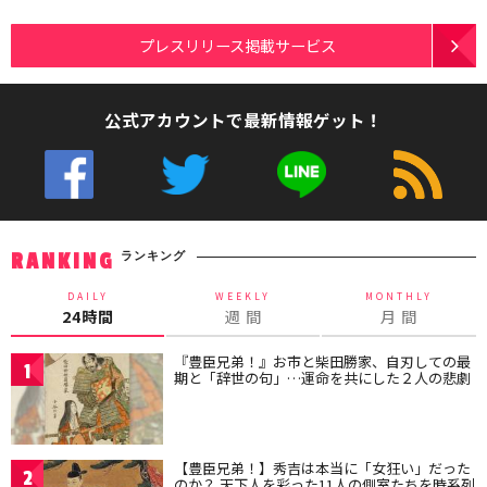
プレスリリース掲載サービス
公式アカウントで最新情報ゲット！
ランキング
RANKING
DAILY
WEEKLY
MONTHLY
24時間
週 間
月 間
『豊臣兄弟！』お市と柴田勝家、自刃しての最
1
期と「辞世の句」…運命を共にした２人の悲劇
【豊臣兄弟！】秀吉は本当に「女狂い」だった
2
のか？ 天下人を彩った11人の側室たちを時系列