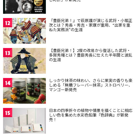
『豊臣兄弟！』で萩原護が演じる武将・小堀正
12
次とは？秀長・秀吉・家康が重用、“出家を重
ねた実務派”の生涯
【豊臣兄弟！】2度の改易から復活した武将・
13
多賀秀種とは？豊臣秀長に仕えた半年間と波乱
の生涯
しっかり抹茶の味わい、さらに果実の香りも楽
14
しめる「無糖フレーバー抹茶」ストロベリー、
マンゴー新発売
日本の四季折々の植物や情景を描くことに相応
15
しい色を集めた水彩色鉛筆『色辞典』が新発
売！