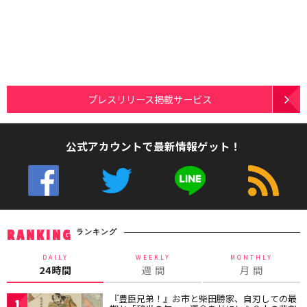
プレスリリース掲載サービス
公式アカウントで最新情報ゲット！
ランキング
RANKING
DAILY
WEEKLY
MONTHLY
24時間
週 間
月 間
『豊臣兄弟！』お市と柴田勝家、自刃しての最
1