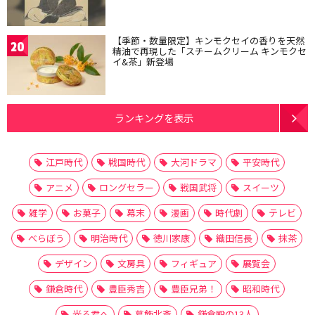
【季節・数量限定】キンモクセイの香りを天然
20
精油で再現した「スチームクリーム キンモクセ
イ&茶」新登場
ランキングを表示
江戸時代
戦国時代
大河ドラマ
平安時代
アニメ
ロングセラー
戦国武将
スイーツ
雑学
お菓子
幕末
漫画
時代劇
テレビ
べらぼう
明治時代
徳川家康
織田信長
抹茶
デザイン
文房具
フィギュア
展覧会
鎌倉時代
豊臣秀吉
豊臣兄弟！
昭和時代
光る君へ
葛飾北斎
鎌倉殿の13人