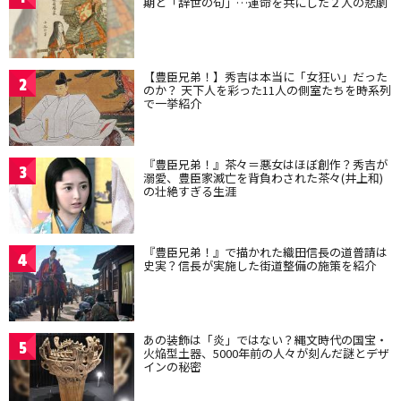
期と「辞世の句」…運命を共にした２人の悲劇
【豊臣兄弟！】秀吉は本当に「女狂い」だった
2
のか？ 天下人を彩った11人の側室たちを時系列
で一挙紹介
『豊臣兄弟！』茶々＝悪女はほぼ創作？秀吉が
3
溺愛、豊臣家滅亡を背負わされた茶々(井上和)
の壮絶すぎる生涯
『豊臣兄弟！』で描かれた織田信長の道普請は
4
史実？信長が実施した街道整備の施策を紹介
あの装飾は「炎」ではない？縄文時代の国宝・
5
火焔型土器、5000年前の人々が刻んだ謎とデザ
インの秘密