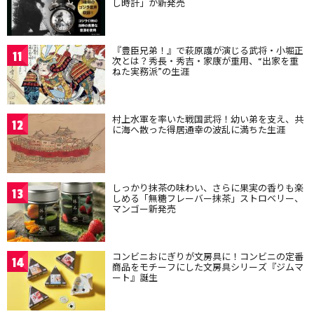
し時計」が新発売
『豊臣兄弟！』で萩原護が演じる武将・小堀正
11
次とは？秀長・秀吉・家康が重用、“出家を重
ねた実務派”の生涯
村上水軍を率いた戦国武将！幼い弟を支え、共
12
に海へ散った得居通幸の波乱に満ちた生涯
しっかり抹茶の味わい、さらに果実の香りも楽
13
しめる「無糖フレーバー抹茶」ストロベリー、
マンゴー新発売
コンビニおにぎりが文房具に！コンビニの定番
14
商品をモチーフにした文房具シリーズ『ジムマ
ート』誕生