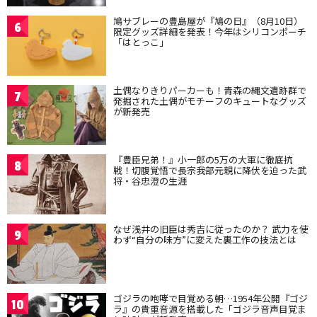
鳩サブレーの豊島屋が『鳩の日』（8月10日）
6
限定グッズ詳細を発表！今年はシリコンポーチ
「はとっこ」
土偶なりきりパーカーも！青森の縄文遺跡群で
7
発掘された土偶がモチーフのキュートなグッズ
が新発売
『豊臣兄弟！』小一郎の5万の大軍に徹底抗
8
戦！切腹覚悟で長宗我部元親に降伏を迫った武
将・谷忠澄の生涯
なぜ浅井の旧臣は秀吉に従ったのか？ 武力を使
9
わず“自分の味方”に変えた裏工作の技法とは
ゴジラの咆哮で目覚める朝…1954年公開『ゴジ
10
ラ』の貴重音源を搭載した「ゴジラ音声目覚ま