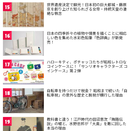
世界遺産決定で脚光！日本初の巨大都城・藤原
15
京を創り上げた知られざる女帝・持統天皇の凄
絶な執念
日本の四季折々の植物や情景を描くことに相応
16
しい色を集めた水彩色鉛筆『色辞典』が新発
売！
ハローキティ、ポチャッコたちが昭和レトロな
17
コインケースに！「サンリオキャラクターズ コ
インケース」第２弾
自転車を持つだけで税金？ 昭和まで続いた「自
18
転車税」の意外な歴史と脱税が横行した理由
教科書と違う！江戸時代の田沼意次「賄賂伝
19
説」の嘘と、水野忠邦が「大奥」を敵に回した
本当の理由