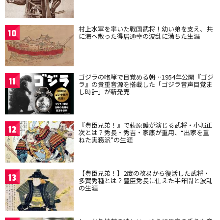
村上水軍を率いた戦国武将！幼い弟を支え、共
10
に海へ散った得居通幸の波乱に満ちた生涯
ゴジラの咆哮で目覚める朝…1954年公開『ゴジ
11
ラ』の貴重音源を搭載した「ゴジラ音声目覚ま
し時計」が新発売
『豊臣兄弟！』で萩原護が演じる武将・小堀正
12
次とは？秀長・秀吉・家康が重用、“出家を重
ねた実務派”の生涯
【豊臣兄弟！】2度の改易から復活した武将・
13
多賀秀種とは？豊臣秀長に仕えた半年間と波乱
の生涯