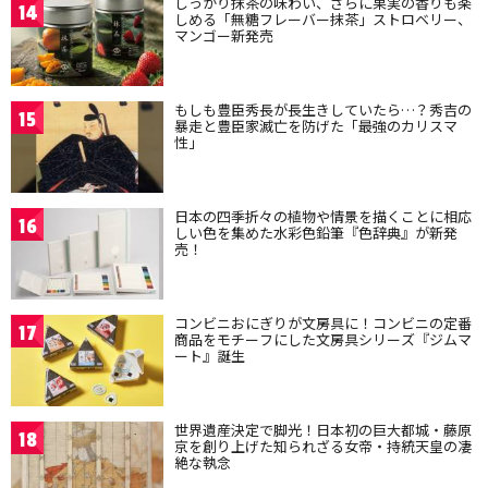
しっかり抹茶の味わい、さらに果実の香りも楽
14
しめる「無糖フレーバー抹茶」ストロベリー、
マンゴー新発売
もしも豊臣秀長が長生きしていたら…？秀吉の
15
暴走と豊臣家滅亡を防げた「最強のカリスマ
性」
日本の四季折々の植物や情景を描くことに相応
16
しい色を集めた水彩色鉛筆『色辞典』が新発
売！
コンビニおにぎりが文房具に！コンビニの定番
17
商品をモチーフにした文房具シリーズ『ジムマ
ート』誕生
世界遺産決定で脚光！日本初の巨大都城・藤原
18
京を創り上げた知られざる女帝・持統天皇の凄
絶な執念