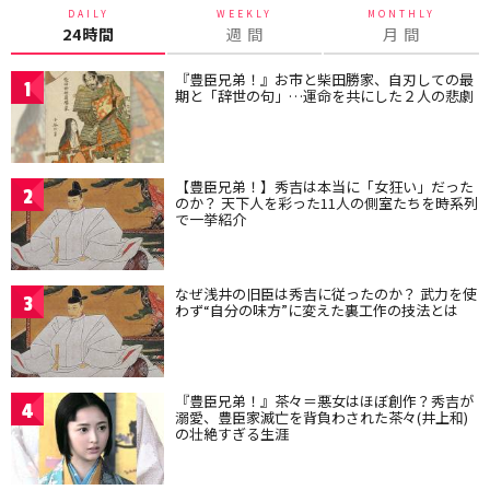
DAILY
WEEKLY
MONTHLY
24時間
週 間
月 間
『豊臣兄弟！』お市と柴田勝家、自刃しての最
1
期と「辞世の句」…運命を共にした２人の悲劇
【豊臣兄弟！】秀吉は本当に「女狂い」だった
2
のか？ 天下人を彩った11人の側室たちを時系列
で一挙紹介
なぜ浅井の旧臣は秀吉に従ったのか？ 武力を使
3
わず“自分の味方”に変えた裏工作の技法とは
『豊臣兄弟！』茶々＝悪女はほぼ創作？秀吉が
4
溺愛、豊臣家滅亡を背負わされた茶々(井上和)
の壮絶すぎる生涯