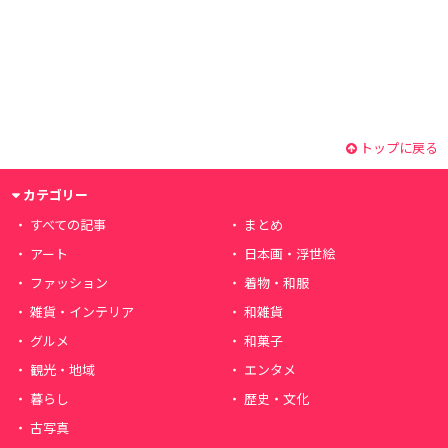
トップに戻る
カテゴリー
すべての記事
まとめ
アート
日本画・浮世絵
ファッション
着物・和服
雑貨・インテリア
和雑貨
グルメ
和菓子
観光・地域
エンタメ
暮らし
歴史・文化
古写真