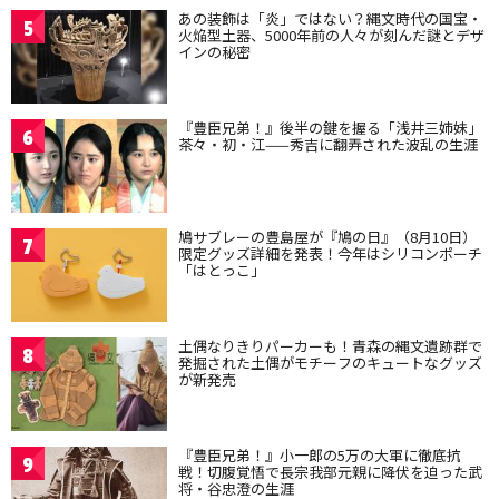
あの装飾は「炎」ではない？縄文時代の国宝・
5
火焔型土器、5000年前の人々が刻んだ謎とデザ
インの秘密
『豊臣兄弟！』後半の鍵を握る「浅井三姉妹」
6
茶々・初・江——秀吉に翻弄された波乱の生涯
鳩サブレーの豊島屋が『鳩の日』（8月10日）
7
限定グッズ詳細を発表！今年はシリコンポーチ
「はとっこ」
土偶なりきりパーカーも！青森の縄文遺跡群で
8
発掘された土偶がモチーフのキュートなグッズ
が新発売
『豊臣兄弟！』小一郎の5万の大軍に徹底抗
9
戦！切腹覚悟で長宗我部元親に降伏を迫った武
将・谷忠澄の生涯