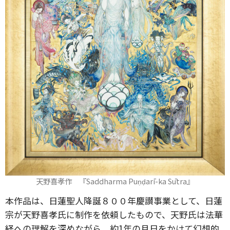
天野喜孝作 『Saddharma Puṇḍarī-ka Sūtra』
本作品は、日蓮聖人降誕８００年慶讃事業として、日蓮
宗が天野喜孝氏に制作を依頼したもので、天野氏は法華
経への理解を深めながら、約1年の月日をかけて幻想的