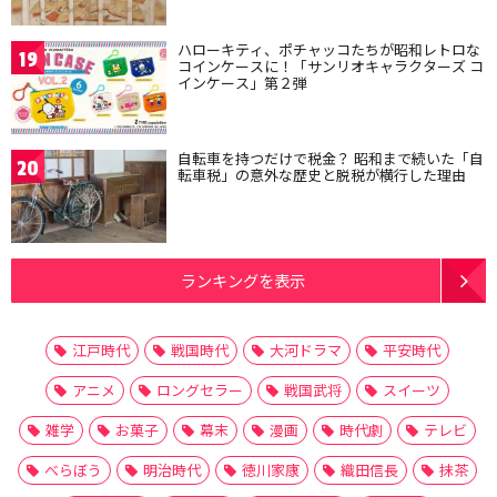
ハローキティ、ポチャッコたちが昭和レトロな
19
コインケースに！「サンリオキャラクターズ コ
インケース」第２弾
自転車を持つだけで税金？ 昭和まで続いた「自
20
転車税」の意外な歴史と脱税が横行した理由
ランキングを表示
江戸時代
戦国時代
大河ドラマ
平安時代
アニメ
ロングセラー
戦国武将
スイーツ
雑学
お菓子
幕末
漫画
時代劇
テレビ
べらぼう
明治時代
徳川家康
織田信長
抹茶