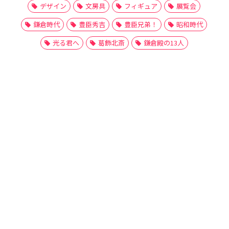
デザイン
文房具
フィギュア
展覧会
鎌倉時代
豊臣秀吉
豊臣兄弟！
昭和時代
光る君へ
葛飾北斎
鎌倉殿の13人