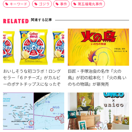
キーワード
ゴジラ
事件
第五福竜丸事件
関連する記事
RELATED
おいしそうな初コラボ！ロング
巨匠・手塚治虫の名作『火の
セラー「６Ｐチーズ」がカルビ
鳥』が初の絵本化！『火の鳥 い
ーのポテトチップスになったぞ
のちの物語』が新発売