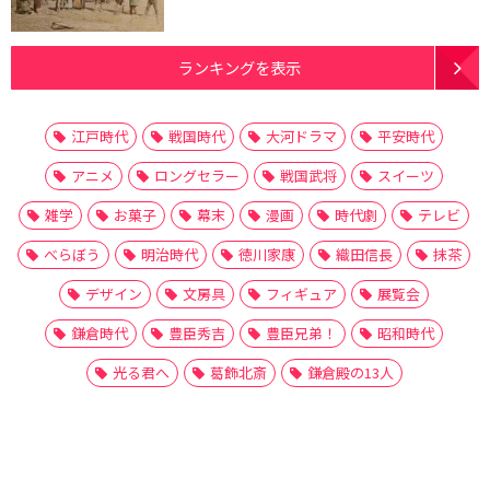
ランキングを表示
江戸時代
戦国時代
大河ドラマ
平安時代
アニメ
ロングセラー
戦国武将
スイーツ
雑学
お菓子
幕末
漫画
時代劇
テレビ
べらぼう
明治時代
徳川家康
織田信長
抹茶
デザイン
文房具
フィギュア
展覧会
鎌倉時代
豊臣秀吉
豊臣兄弟！
昭和時代
光る君へ
葛飾北斎
鎌倉殿の13人