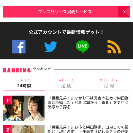
プレスリリース掲載サービス
公式アカウントで最新情報ゲット！
ランキング
RANKING
DAILY
WEEKLY
MONTHLY
24時間
週 間
月 間
『豊臣兄弟！』なぜお市は秀吉の勧めで柴田勝
1
家と再婚した？悲劇に繋がる「真相」を史料と
伏線から探る
『豊臣兄弟！』お市と柴田勝家、自刃しての最
2
期と「辞世の句」…運命を共にした２人の悲劇