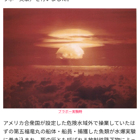
ブラボー実験時
アメリカ合衆国が設定した危険水域外で操業していたは
ずの第五福竜丸の船体・船員・捕獲した魚類が水爆実験
に巻き込まれ、死の灰とも呼ばれる放射性降下物によっ