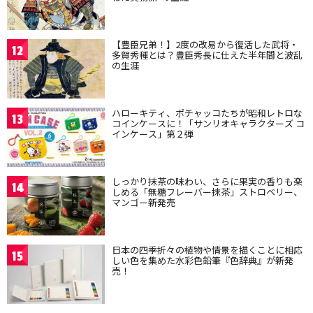
【豊臣兄弟！】2度の改易から復活した武将・
12
多賀秀種とは？豊臣秀長に仕えた半年間と波乱
の生涯
ハローキティ、ポチャッコたちが昭和レトロな
13
コインケースに！「サンリオキャラクターズ コ
インケース」第２弾
しっかり抹茶の味わい、さらに果実の香りも楽
14
しめる「無糖フレーバー抹茶」ストロベリー、
マンゴー新発売
日本の四季折々の植物や情景を描くことに相応
15
しい色を集めた水彩色鉛筆『色辞典』が新発
売！