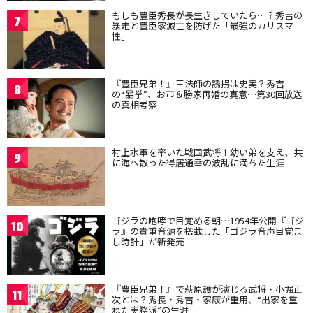
もしも豊臣秀長が長生きしていたら…？秀吉の
7
暴走と豊臣家滅亡を防げた「最強のカリスマ
性」
『豊臣兄弟！』三法師の誘拐は史実？秀吉
8
の“暴挙”、お市＆勝家再婚の真意…第30回放送
の真相考察
村上水軍を率いた戦国武将！幼い弟を支え、共
9
に海へ散った得居通幸の波乱に満ちた生涯
ゴジラの咆哮で目覚める朝…1954年公開『ゴジ
10
ラ』の貴重音源を搭載した「ゴジラ音声目覚ま
し時計」が新発売
『豊臣兄弟！』で萩原護が演じる武将・小堀正
11
次とは？秀長・秀吉・家康が重用、“出家を重
ねた実務派”の生涯