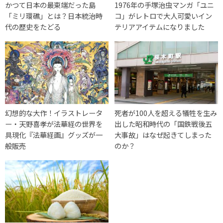
かつて日本の最東端だった島
1976年の手塚治虫マンガ「ユニ
「ミリ環礁」とは？日本統治時
コ」がレトロで大人可愛いイン
代の歴史をたどる
テリアアイテムになりました
幻想的な大作！イラストレータ
死者が100人を超える犠牲を生み
ー・天野喜孝が法華経の世界を
出した昭和時代の「国鉄戦後五
具現化『法華経画』グッズが一
大事故」はなぜ起きてしまった
般販売
のか？