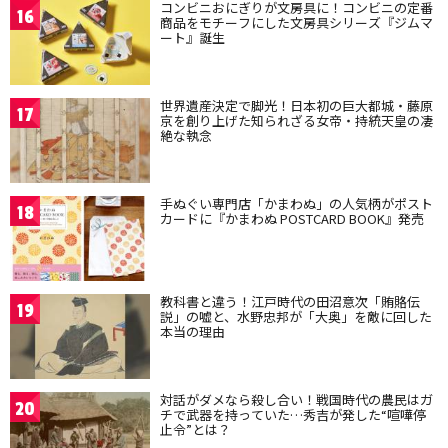
コンビニおにぎりが文房具に！コンビニの定番
16
商品をモチーフにした文房具シリーズ『ジムマ
ート』誕生
世界遺産決定で脚光！日本初の巨大都城・藤原
17
京を創り上げた知られざる女帝・持統天皇の凄
絶な執念
手ぬぐい専門店「かまわぬ」の人気柄がポスト
18
カードに『かまわぬ POSTCARD BOOK』発売
教科書と違う！江戸時代の田沼意次「賄賂伝
19
説」の嘘と、水野忠邦が「大奥」を敵に回した
本当の理由
対話がダメなら殺し合い！戦国時代の農民はガ
20
チで武器を持っていた…秀吉が発した“喧嘩停
止令”とは？