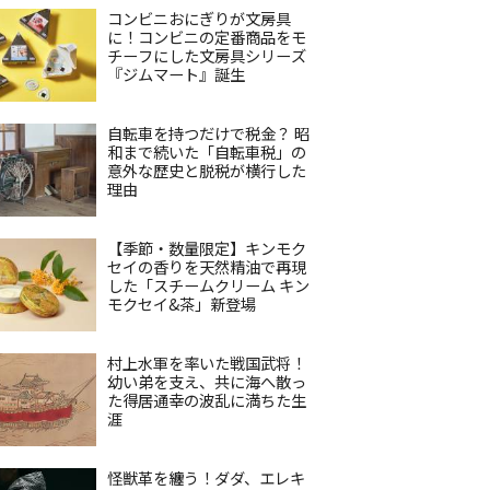
コンビニおにぎりが文房具
に！コンビニの定番商品をモ
チーフにした文房具シリーズ
『ジムマート』誕生
自転車を持つだけで税金？ 昭
和まで続いた「自転車税」の
意外な歴史と脱税が横行した
理由
【季節・数量限定】キンモク
セイの香りを天然精油で再現
した「スチームクリーム キン
モクセイ&茶」新登場
村上水軍を率いた戦国武将！
幼い弟を支え、共に海へ散っ
た得居通幸の波乱に満ちた生
涯
怪獣革を纏う！ダダ、エレキ