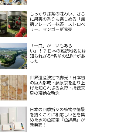
しっかり抹茶の味わい、さら
に果実の香りも楽しめる「無
糖フレーバー抹茶」ストロベ
リー、マンゴー新発売
「一口」が「いもあら
い」！？ 日本の難読地名には
知られざる“名前の法則”があ
った
世界遺産決定で脚光！日本初
の巨大都城・藤原京を創り上
げた知られざる女帝・持統天
皇の凄絶な執念
日本の四季折々の植物や情景
を描くことに相応しい色を集
めた水彩色鉛筆『色辞典』が
新発売！