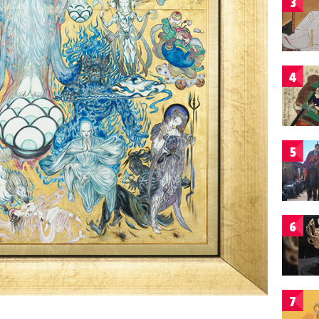
3
4
5
6
7