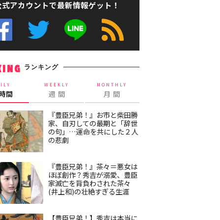
公式アカウントで最新情報ゲット！
ランキング
KING
ILY
WEEKLY
MONTHLY
4時間
週 間
月 間
『豊臣兄弟！』お市と柴田勝
家、自刃しての最期と「辞世
の句」…運命を共にした２人
の悲劇
『豊臣兄弟！』茶々＝悪女は
ほぼ創作？秀吉が溺愛、豊臣
家滅亡を背負わされた茶々
(井上和)の壮絶すぎる生涯
【豊臣兄弟！】秀吉は本当に