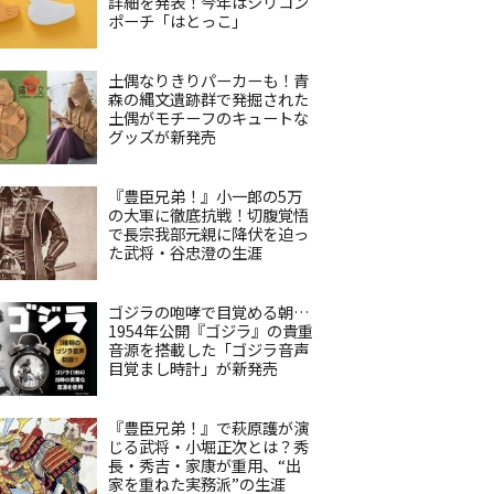
詳細を発表！今年はシリコン
ポーチ「はとっこ」
土偶なりきりパーカーも！青
森の縄文遺跡群で発掘された
土偶がモチーフのキュートな
グッズが新発売
『豊臣兄弟！』小一郎の5万
の大軍に徹底抗戦！切腹覚悟
で長宗我部元親に降伏を迫っ
た武将・谷忠澄の生涯
ゴジラの咆哮で目覚める朝…
1954年公開『ゴジラ』の貴重
音源を搭載した「ゴジラ音声
目覚まし時計」が新発売
『豊臣兄弟！』で萩原護が演
じる武将・小堀正次とは？秀
長・秀吉・家康が重用、“出
家を重ねた実務派”の生涯