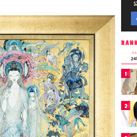
RAN
DA
2
1
2