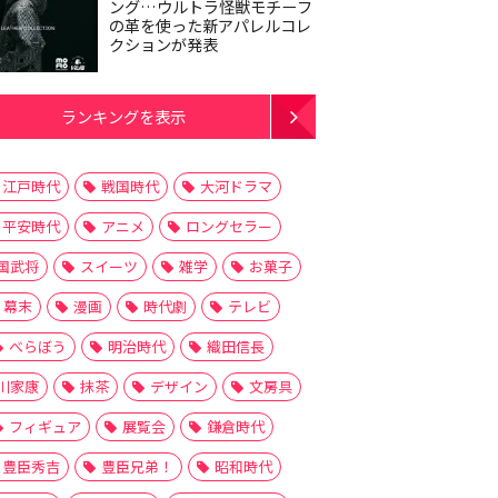
ング…ウルトラ怪獣モチーフ
の革を使った新アパレルコレ
クションが発表
ランキングを表示
江戸時代
戦国時代
大河ドラマ
平安時代
アニメ
ロングセラー
国武将
スイーツ
雑学
お菓子
幕末
漫画
時代劇
テレビ
べらぼう
明治時代
織田信長
川家康
抹茶
デザイン
文房具
フィギュア
展覧会
鎌倉時代
豊臣秀吉
豊臣兄弟！
昭和時代