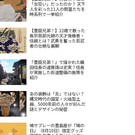
「女狂い」だったのか？ 天下
人を彩った11人の側室たちを
時系列で一挙紹介
【豊臣兄弟！】22歳で散った
長宗我部元親の天才後継者・
信親とは？武勇を奮った若武
者の壮絶な最期
『豊臣兄弟！』で描かれた織
田信長の道普請は史実？信長
が実施した街道整備の施策を
紹介
あの装飾は「炎」ではない？
縄文時代の国宝・火焔型土
器、5000年前の人々が刻んだ
謎とデザインの秘密
鳩サブレーの豊島屋が『鳩の
日』（8月10日）限定グッズ