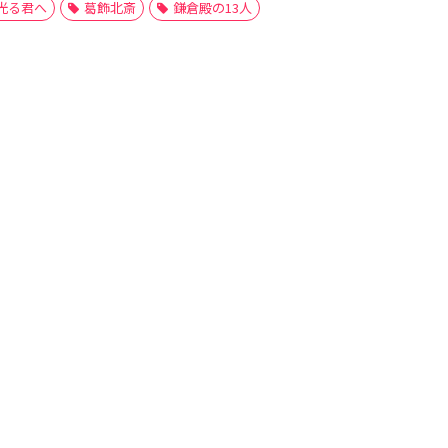
光る君へ
葛飾北斎
鎌倉殿の13人