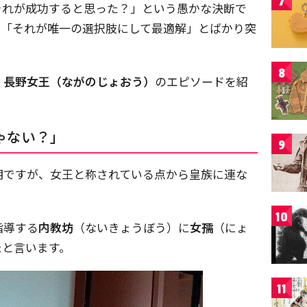
7
それが成功すると思った？」という愚かな決断で
は「それが唯一の選択肢にして最適解」とばかり突
8
・
長野女王（ながのじょおう）
のエピソードを紹
ゃない？」
9
明ですが、女王と称されている点から皇族に連な
10
指導する
内教坊
（ないきょうぼう）に
女孺
（にょ
たと言います。
11