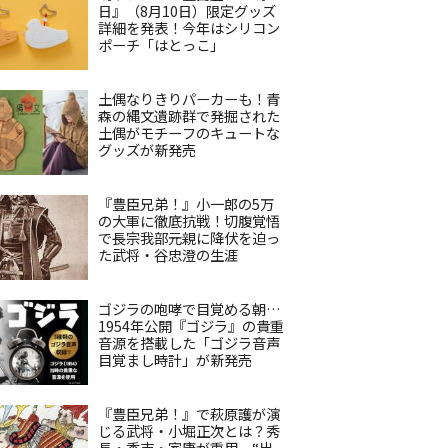
日』（8月10日）限定グッズ
詳細を発表！今年はシリコン
ポーチ「はとっこ」
土偶なりきりパーカーも！青
森の縄文遺跡群で発掘された
土偶がモチーフのキュートな
グッズが新発売
『豊臣兄弟！』小一郎の5万
の大軍に徹底抗戦！切腹覚悟
で長宗我部元親に降伏を迫っ
た武将・谷忠澄の生涯
ゴジラの咆哮で目覚める朝…
1954年公開『ゴジラ』の貴重
音源を搭載した「ゴジラ音声
目覚まし時計」が新発売
『豊臣兄弟！』で萩原護が演
じる武将・小堀正次とは？秀
長・秀吉・家康が重用、“出