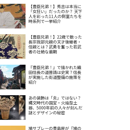
【豊臣兄弟！】秀吉は本当に
「女狂い」だったのか？ 天下
人を彩った11人の側室たちを
時系列で一挙紹介
【豊臣兄弟！】22歳で散った
長宗我部元親の天才後継者・
信親とは？武勇を奮った若武
者の壮絶な最期
『豊臣兄弟！』で描かれた織
田信長の道普請は史実？信長
が実施した街道整備の施策を
紹介
あの装飾は「炎」ではない？
縄文時代の国宝・火焔型土
器、5000年前の人々が刻んだ
謎とデザインの秘密
鳩サブレーの豊島屋が『鳩の