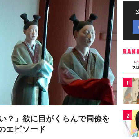
RAN
DA
2
1
2
い？」欲に目がくらんで同僚を
のエピソード