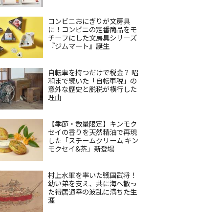
コンビニおにぎりが文房具
に！コンビニの定番商品をモ
チーフにした文房具シリーズ
『ジムマート』誕生
自転車を持つだけで税金？ 昭
和まで続いた「自転車税」の
意外な歴史と脱税が横行した
理由
【季節・数量限定】キンモク
セイの香りを天然精油で再現
した「スチームクリーム キン
モクセイ&茶」新登場
村上水軍を率いた戦国武将！
幼い弟を支え、共に海へ散っ
た得居通幸の波乱に満ちた生
涯