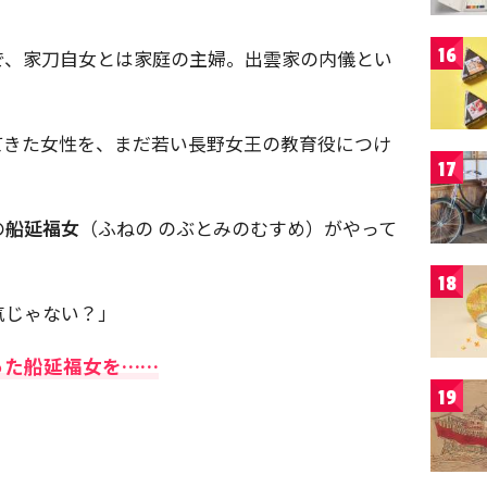
16
で、家刀自女とは家庭の主婦。出雲家の内儀とい
てきた女性を、まだ若い長野女王の教育役につけ
17
の
船延福女
（ふねの のぶとみのむすめ）がやって
18
気じゃない？」
った船延福女を……
19