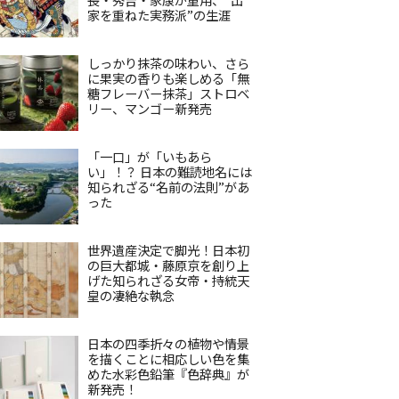
家を重ねた実務派”の生涯
しっかり抹茶の味わい、さら
に果実の香りも楽しめる「無
糖フレーバー抹茶」ストロベ
リー、マンゴー新発売
「一口」が「いもあら
い」！？ 日本の難読地名には
知られざる“名前の法則”があ
った
世界遺産決定で脚光！日本初
の巨大都城・藤原京を創り上
げた知られざる女帝・持統天
皇の凄絶な執念
日本の四季折々の植物や情景
を描くことに相応しい色を集
めた水彩色鉛筆『色辞典』が
新発売！