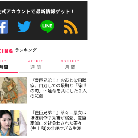
公式アカウントで最新情報ゲット！
ランキング
KING
ILY
WEEKLY
MONTHLY
4時間
週 間
月 間
『豊臣兄弟！』お市と柴田勝
家、自刃しての最期と「辞世
の句」…運命を共にした２人
の悲劇
『豊臣兄弟！』茶々＝悪女は
ほぼ創作？秀吉が溺愛、豊臣
家滅亡を背負わされた茶々
(井上和)の壮絶すぎる生涯