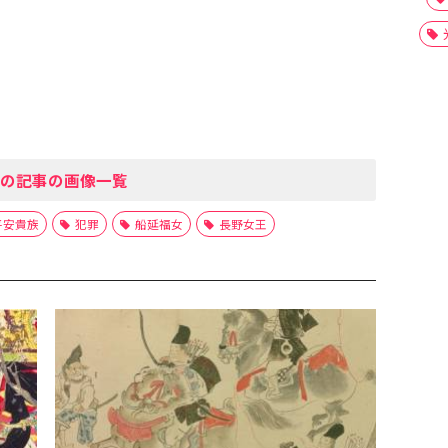
の記事の画像一覧
平安貴族
犯罪
船延福女
長野女王