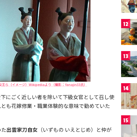
12
13
（イメージ）Wikipediaより（撮影：Yanajin33氏）
14
陛下にごく近しい者を除いて下級女官として召し使
れとも花嫁修業・職業体験的な意味で勤めていた
15
いた
出雲家刀自女
（いずもの いえとじめ）と仲が