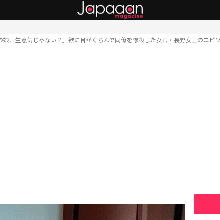
の娘、生意気じゃない？」欲に目がくらんで同僚を惨殺した女官・長野女王のエピ