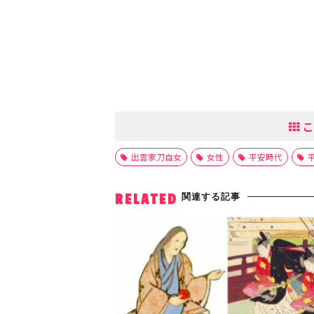
こ
出雲家刀自女
女性
平安時代
関連する記事
RELATED