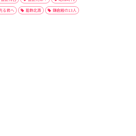
光る君へ
葛飾北斎
鎌倉殿の13人