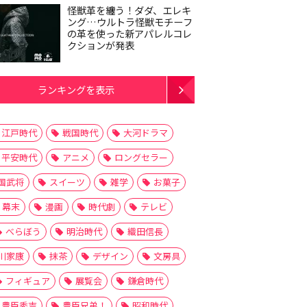
怪獣革を纏う！ダダ、エレキ
ング…ウルトラ怪獣モチーフ
の革を使った新アパレルコレ
クションが発表
ランキングを表示
江戸時代
戦国時代
大河ドラマ
平安時代
アニメ
ロングセラー
国武将
スイーツ
雑学
お菓子
幕末
漫画
時代劇
テレビ
べらぼう
明治時代
織田信長
川家康
抹茶
デザイン
文房具
フィギュア
展覧会
鎌倉時代
豊臣秀吉
豊臣兄弟！
昭和時代