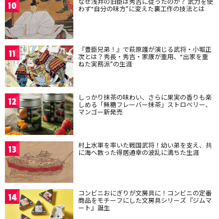
なぜ浅井の旧臣は秀吉に従ったのか？ 武力を使
10
わず“自分の味方”に変えた裏工作の技法とは
『豊臣兄弟！』で萩原護が演じる武将・小堀正
11
次とは？秀長・秀吉・家康が重用、“出家を重
ねた実務派”の生涯
しっかり抹茶の味わい、さらに果実の香りも楽
12
しめる「無糖フレーバー抹茶」ストロベリー、
マンゴー新発売
村上水軍を率いた戦国武将！幼い弟を支え、共
13
に海へ散った得居通幸の波乱に満ちた生涯
コンビニおにぎりが文房具に！コンビニの定番
14
商品をモチーフにした文房具シリーズ『ジムマ
ート』誕生