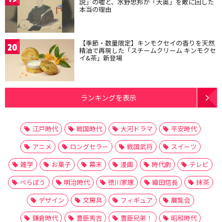
説」の嘘と、水野忠邦が「大奥」を敵に回した
本当の理由
【季節・数量限定】キンモクセイの香りを天然
20
精油で再現した「スチームクリーム キンモクセ
イ&茶」新登場
ランキングを表示
江戸時代
戦国時代
大河ドラマ
平安時代
アニメ
ロングセラー
戦国武将
スイーツ
雑学
お菓子
幕末
漫画
時代劇
テレビ
べらぼう
明治時代
徳川家康
織田信長
抹茶
デザイン
文房具
フィギュア
展覧会
鎌倉時代
豊臣秀吉
豊臣兄弟！
昭和時代