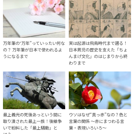
万年筆の‟万年”っていったい何な
実は起源は飛鳥時代まで遡る！
の？ 万年筆が日本で使われるよ
日本男児の歴史を支えた「ちょ
うになるまで
んまげ文化」のはじまりから終
わりまで
最上義光の死後あっという間に
ウソはなぜ“真っ赤”なの？色と
取り潰された最上一族！後継争
言葉の関係 ～赤にまつわる言
いで紛糾した「最上騒動」と
葉・表現いろいろ～