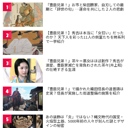
『豊臣兄弟！』お市と柴田勝家、自刃しての最
1
期と「辞世の句」…運命を共にした２人の悲劇
【豊臣兄弟！】秀吉は本当に「女狂い」だった
2
のか？ 天下人を彩った11人の側室たちを時系列
で一挙紹介
『豊臣兄弟！』茶々＝悪女はほぼ創作？秀吉が
3
溺愛、豊臣家滅亡を背負わされた茶々(井上和)
の壮絶すぎる生涯
『豊臣兄弟！』で描かれた織田信長の道普請は
4
史実？信長が実施した街道整備の施策を紹介
あの装飾は「炎」ではない？縄文時代の国宝・
5
火焔型土器、5000年前の人々が刻んだ謎とデザ
インの秘密