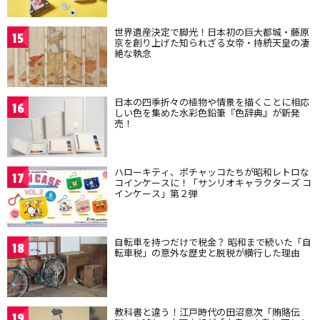
世界遺産決定で脚光！日本初の巨大都城・藤原
15
京を創り上げた知られざる女帝・持統天皇の凄
絶な執念
日本の四季折々の植物や情景を描くことに相応
16
しい色を集めた水彩色鉛筆『色辞典』が新発
売！
ハローキティ、ポチャッコたちが昭和レトロな
17
コインケースに！「サンリオキャラクターズ コ
インケース」第２弾
自転車を持つだけで税金？ 昭和まで続いた「自
18
転車税」の意外な歴史と脱税が横行した理由
教科書と違う！江戸時代の田沼意次「賄賂伝
19