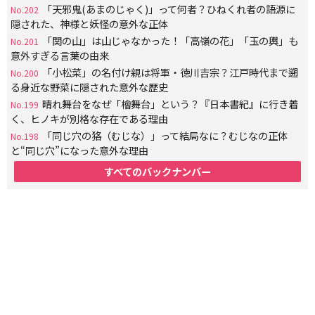
「天邪鬼(あまのじゃく)」って何者？ひねくれ者の語源に
No.202
隠された、神様と妖怪の意外な正体
「関の山」は山じゃなかった！「高嶺の花」「玉の輿」も
No.201
意外すぎる言葉の由来
「小松菜」の名付け親は将軍・徳川吉宗？江戸時代まで遡
No.200
る身近な野菜に隠された意外な歴史
晴れ舞台をなぜ「檜舞台」という？『日本書紀』に行き着
No.199
く、ヒノキが別格な存在である理由
「同じ穴の狢（むじな）」って結局なに？むじなの正体
No.198
と“同じ穴”になった意外な理由
すべてのバックナンバー