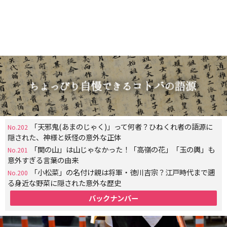
「天邪鬼(あまのじゃく)」って何者？ひねくれ者の語源に
No.202
隠された、神様と妖怪の意外な正体
「関の山」は山じゃなかった！「高嶺の花」「玉の輿」も
No.201
意外すぎる言葉の由来
「小松菜」の名付け親は将軍・徳川吉宗？江戸時代まで遡
No.200
る身近な野菜に隠された意外な歴史
バックナンバー