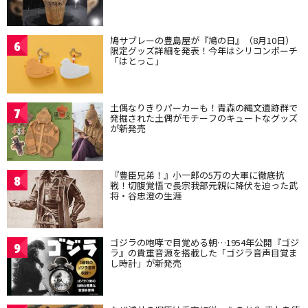
鳩サブレーの豊島屋が『鳩の日』（8月10日）
6
限定グッズ詳細を発表！今年はシリコンポーチ
「はとっこ」
土偶なりきりパーカーも！青森の縄文遺跡群で
7
発掘された土偶がモチーフのキュートなグッズ
が新発売
『豊臣兄弟！』小一郎の5万の大軍に徹底抗
8
戦！切腹覚悟で長宗我部元親に降伏を迫った武
将・谷忠澄の生涯
ゴジラの咆哮で目覚める朝…1954年公開『ゴジ
9
ラ』の貴重音源を搭載した「ゴジラ音声目覚ま
し時計」が新発売