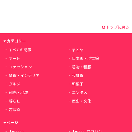
トップに戻る
カテゴリー
すべての記事
まとめ
アート
日本画・浮世絵
ファッション
着物・和服
雑貨・インテリア
和雑貨
グルメ
和菓子
観光・地域
エンタメ
暮らし
歴史・文化
古写真
ページ
Japaaan
Japaaanマガジン