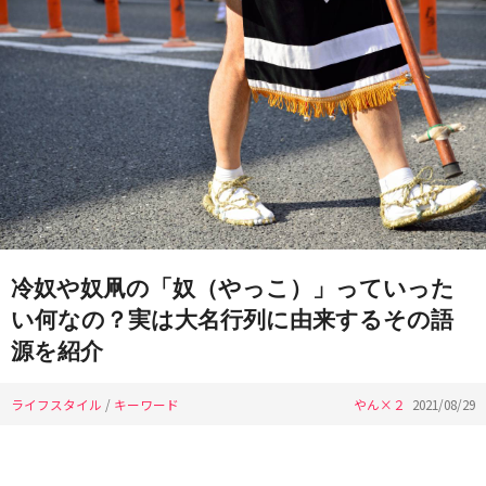
冷奴や奴凧の「奴（やっこ）」っていった
い何なの？実は大名行列に由来するその語
源を紹介
ライフスタイル
/
キーワード
やん×２
2021/08/29