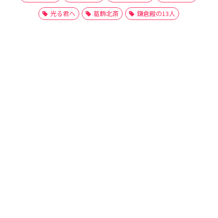
光る君へ
葛飾北斎
鎌倉殿の13人