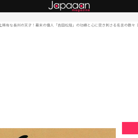
上稀有な長州の天才！幕末の偉人「吉田松陰」の功績と心に突き刺さる名言の数々