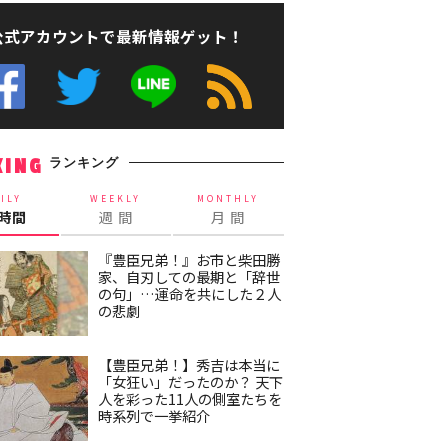
公式アカウントで最新情報ゲット！
ランキング
KING
ILY
WEEKLY
MONTHLY
4時間
週 間
月 間
『豊臣兄弟！』お市と柴田勝
家、自刃しての最期と「辞世
の句」…運命を共にした２人
の悲劇
【豊臣兄弟！】秀吉は本当に
「女狂い」だったのか？ 天下
人を彩った11人の側室たちを
時系列で一挙紹介