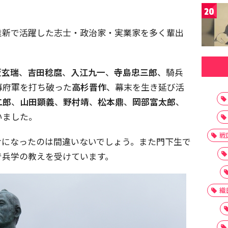
20
維新で活躍した志士・政治家・実業家を多く輩出
坂玄瑞
、
吉田稔麿
、
入江九一
、
寺島忠三郎
、騎兵
幕府軍を打ち破った
高杉晋作
、幕末を生き延び活
二郎
、
山田顕義
、
野村靖
、
松本鼎
、
岡部富太郎
、
いました。
戦
けになったのは間違いないでしょう。また門下生で
で兵学の教えを受けています。
織