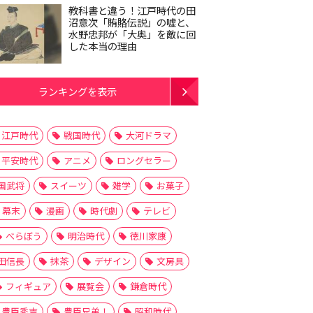
教科書と違う！江戸時代の田
沼意次「賄賂伝説」の嘘と、
水野忠邦が「大奥」を敵に回
した本当の理由
ランキングを表示
江戸時代
戦国時代
大河ドラマ
平安時代
アニメ
ロングセラー
国武将
スイーツ
雑学
お菓子
幕末
漫画
時代劇
テレビ
べらぼう
明治時代
徳川家康
田信長
抹茶
デザイン
文房具
フィギュア
展覧会
鎌倉時代
豊臣秀吉
豊臣兄弟！
昭和時代