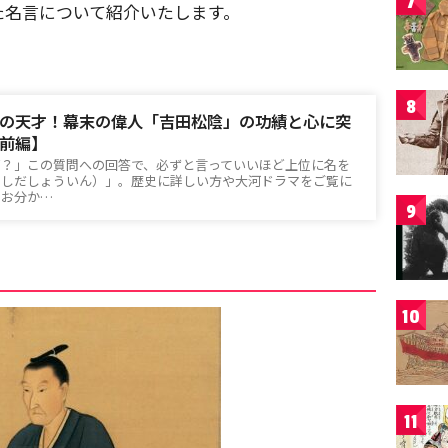
7
た名言について紹介いたします。
8
の天才！幕末の偉人「吉田松陰」の功績と心に突
前編】
ば？」この質問への回答で、必ずと言っていいほど上位に名を
よしだしょういん）」。歴史に詳しい方や大河ドラマをご覧に
はお分か…
9
10
11