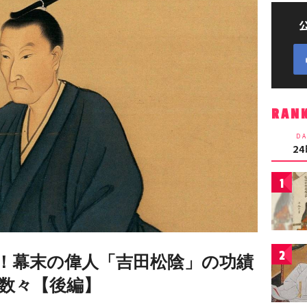
RAN
DA
2
1
2
！幕末の偉人「吉田松陰」の功績
数々【後編】