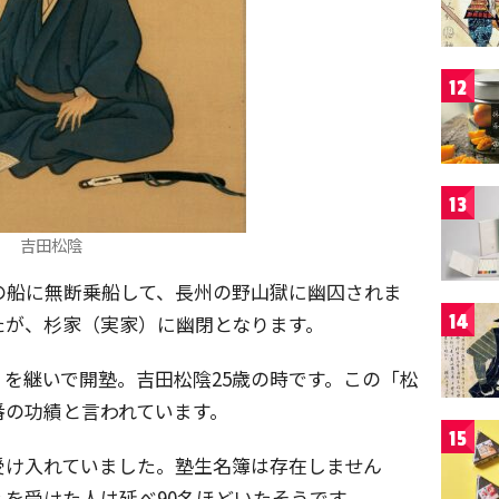
12
13
吉田松陰
の船に無断乗船して、長州の野山獄に幽囚されま
14
たが、杉家（実家）に幽閉となります。
を継いで開塾。吉田松陰25歳の時です。この「松
番の功績と言われています。
15
受け入れていました。塾生名簿は存在しません
えを受けた人は延べ90名ほどいたそうです。