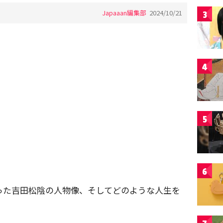
Japaaan編集部
2024/10/21
3
4
5
6
った吉田松陰の人物像、そしてどのような人生を
。