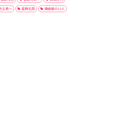
光る君へ
葛飾北斎
鎌倉殿の13人