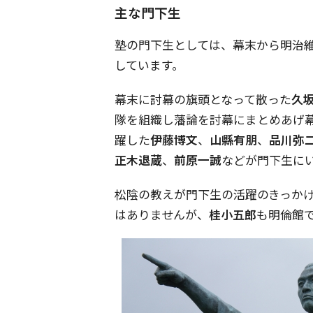
主な門下生
塾の門下生としては、幕末から明治
しています。
幕末に討幕の旗頭となって散った
久
隊を組織し藩論を討幕にまとめあげ
躍した
伊藤博文
、
山縣有朋
、
品川弥
正木退蔵
、
前原一誠
などが門下生に
松陰の教えが門下生の活躍のきっか
はありませんが、
桂小五郎
も明倫館