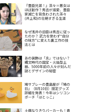
『豊臣兄弟！』茶々＝悪女は
ほぼ創作？秀吉が溺愛、豊臣
家滅亡を背負わされた茶々
(井上和)の壮絶すぎる生涯
なぜ浅井の旧臣は秀吉に従っ
たのか？ 武力を使わず“自分
の味方”に変えた裏工作の技
法とは
あの装飾は「炎」ではない？
縄文時代の国宝・火焔型土
器、5000年前の人々が刻んだ
謎とデザインの秘密
鳩サブレーの豊島屋が『鳩の
日』（8月10日）限定グッズ
詳細を発表！今年はシリコン
ポーチ「はとっこ」
土偶なりきりパーカーも！青