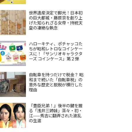
世界遺産決定で脚光！日本初
の巨大都城・藤原京を創り上
げた知られざる女帝・持統天
皇の凄絶な執念
ハローキティ、ポチャッコた
ちが昭和レトロなコインケー
スに！「サンリオキャラクタ
ーズ コインケース」第２弾
自転車を持つだけで税金？ 昭
和まで続いた「自転車税」の
意外な歴史と脱税が横行した
理由
『豊臣兄弟！』後半の鍵を握
る「浅井三姉妹」茶々・初・
江——秀吉に翻弄された波乱
の生涯