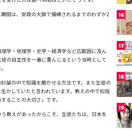
た期間は、安政の大獄で捕縛されるまでのわずか2
16
17
論理学・地理学・史学・経済学など広範囲に及ん
生徒の自主性を一番に重んじるという当時として
た。
18
の討論の中で知識を磨かせる方法です。また生徒の
く生かしていたと言われています。教えの中で松陰
動することの大切さ」です。
19
いう教えがあったからこそ、生徒たちは、日本を
。