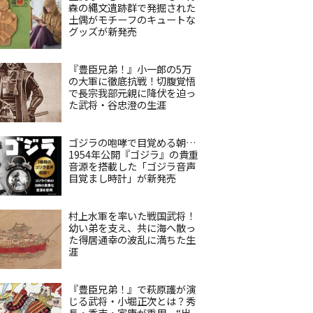
森の縄文遺跡群で発掘された
土偶がモチーフのキュートな
グッズが新発売
『豊臣兄弟！』小一郎の5万
の大軍に徹底抗戦！切腹覚悟
で長宗我部元親に降伏を迫っ
た武将・谷忠澄の生涯
ゴジラの咆哮で目覚める朝…
1954年公開『ゴジラ』の貴重
音源を搭載した「ゴジラ音声
目覚まし時計」が新発売
村上水軍を率いた戦国武将！
幼い弟を支え、共に海へ散っ
た得居通幸の波乱に満ちた生
涯
『豊臣兄弟！』で萩原護が演
じる武将・小堀正次とは？秀
長・秀吉・家康が重用、“出