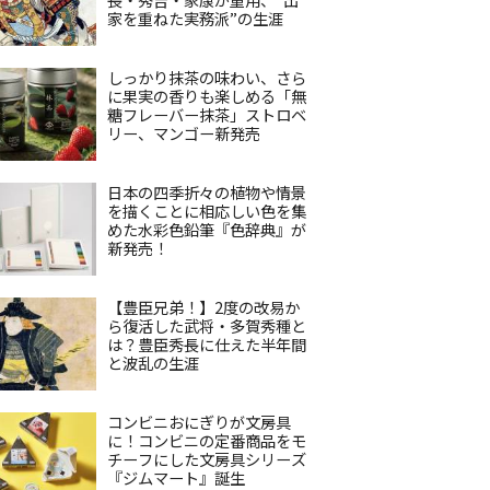
家を重ねた実務派”の生涯
しっかり抹茶の味わい、さら
に果実の香りも楽しめる「無
糖フレーバー抹茶」ストロベ
リー、マンゴー新発売
日本の四季折々の植物や情景
を描くことに相応しい色を集
めた水彩色鉛筆『色辞典』が
新発売！
【豊臣兄弟！】2度の改易か
ら復活した武将・多賀秀種と
は？豊臣秀長に仕えた半年間
と波乱の生涯
コンビニおにぎりが文房具
に！コンビニの定番商品をモ
チーフにした文房具シリーズ
『ジムマート』誕生