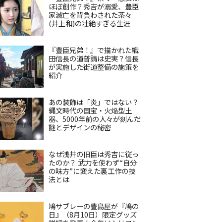
ほぼ創作？秀吉が溺愛、豊臣
家滅亡を背負わされた茶々
(井上和)の壮絶すぎる生涯
『豊臣兄弟！』で描かれた織
田信長の道普請は史実？信長
が実施した街道整備の施策を
紹介
あの装飾は「炎」ではない？
縄文時代の国宝・火焔型土
器、5000年前の人々が刻んだ
謎とデザインの秘密
なぜ浅井の旧臣は秀吉に従っ
たのか？ 武力を使わず“自分
の味方”に変えた裏工作の技
法とは
鳩サブレーの豊島屋が『鳩の
日』（8月10日）限定グッズ