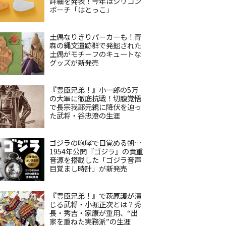
詳細を発表！今年はシリコン
ポーチ「はとっこ」
土偶なりきりパーカーも！青
森の縄文遺跡群で発掘された
土偶がモチーフのキュートな
グッズが新発売
『豊臣兄弟！』小一郎の5万
の大軍に徹底抗戦！切腹覚悟
で長宗我部元親に降伏を迫っ
た武将・谷忠澄の生涯
ゴジラの咆哮で目覚める朝…
1954年公開『ゴジラ』の貴重
音源を搭載した「ゴジラ音声
目覚まし時計」が新発売
『豊臣兄弟！』で萩原護が演
じる武将・小堀正次とは？秀
長・秀吉・家康が重用、“出
家を重ねた実務派”の生涯