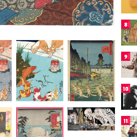
8
9
10
11