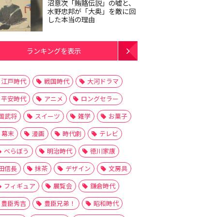
沼意次「賄賂伝説」の嘘と、
水野忠邦が「大奥」を敵に回
した本当の理由
ランキングを表示
江戸時代
戦国時代
大河ドラマ
平安時代
アニメ
ロングセラー
国武将
スイーツ
雑学
お菓子
幕末
漫画
時代劇
テレビ
べらぼう
明治時代
徳川家康
田信長
抹茶
デザイン
文房具
フィギュア
展覧会
鎌倉時代
豊臣秀吉
豊臣兄弟！
昭和時代