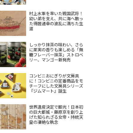
村上水軍を率いた戦国武将！
幼い弟を支え、共に海へ散っ
た得居通幸の波乱に満ちた生
涯
しっかり抹茶の味わい、さら
に果実の香りも楽しめる「無
糖フレーバー抹茶」ストロベ
リー、マンゴー新発売
コンビニおにぎりが文房具
に！コンビニの定番商品をモ
チーフにした文房具シリーズ
『ジムマート』誕生
世界遺産決定で脚光！日本初
の巨大都城・藤原京を創り上
げた知られざる女帝・持統天
皇の凄絶な執念