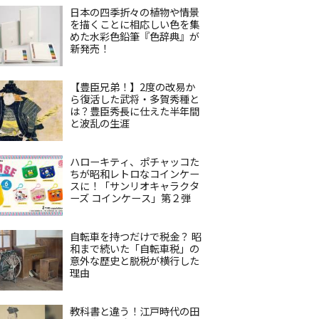
日本の四季折々の植物や情景
を描くことに相応しい色を集
めた水彩色鉛筆『色辞典』が
新発売！
【豊臣兄弟！】2度の改易か
ら復活した武将・多賀秀種と
は？豊臣秀長に仕えた半年間
と波乱の生涯
ハローキティ、ポチャッコた
ちが昭和レトロなコインケー
スに！「サンリオキャラクタ
ーズ コインケース」第２弾
自転車を持つだけで税金？ 昭
和まで続いた「自転車税」の
意外な歴史と脱税が横行した
理由
教科書と違う！江戸時代の田