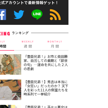
公式アカウントで最新情報ゲット！
ランキング
KING
ILY
WEEKLY
MONTHLY
4時間
週 間
月 間
『豊臣兄弟！』お市と柴田勝
家、自刃しての最期と「辞世
の句」…運命を共にした２人
の悲劇
【豊臣兄弟！】秀吉は本当に
「女狂い」だったのか？ 天下
人を彩った11人の側室たちを
時系列で一挙紹介
『豊臣兄弟！』茶々＝悪女は