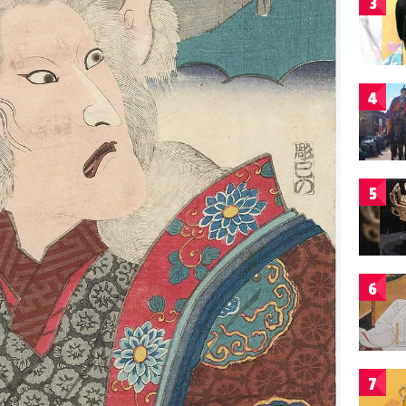
3
4
5
6
7