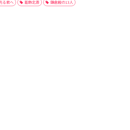
光る君へ
葛飾北斎
鎌倉殿の13人