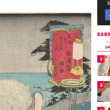
RAN
DA
2
1
2