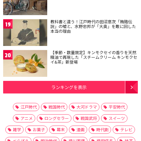
教科書と違う！江戸時代の田沼意次「賄賂伝
19
説」の嘘と、水野忠邦が「大奥」を敵に回した
本当の理由
【季節・数量限定】キンモクセイの香りを天然
20
精油で再現した「スチームクリーム キンモクセ
イ&茶」新登場
ランキングを表示
江戸時代
戦国時代
大河ドラマ
平安時代
アニメ
ロングセラー
戦国武将
スイーツ
雑学
お菓子
幕末
漫画
時代劇
テレビ
べらぼう
明治時代
徳川家康
織田信長
抹茶