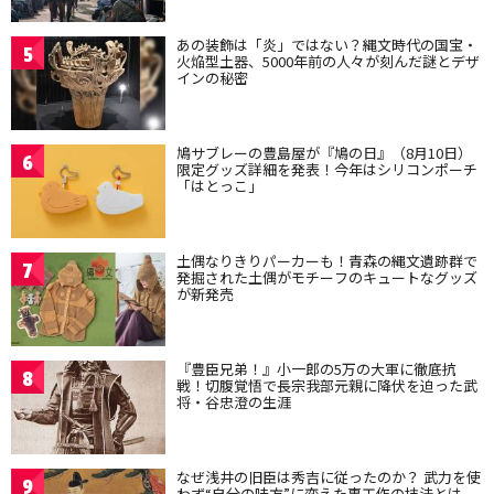
あの装飾は「炎」ではない？縄文時代の国宝・
5
火焔型土器、5000年前の人々が刻んだ謎とデザ
インの秘密
鳩サブレーの豊島屋が『鳩の日』（8月10日）
6
限定グッズ詳細を発表！今年はシリコンポーチ
「はとっこ」
土偶なりきりパーカーも！青森の縄文遺跡群で
7
発掘された土偶がモチーフのキュートなグッズ
が新発売
『豊臣兄弟！』小一郎の5万の大軍に徹底抗
8
戦！切腹覚悟で長宗我部元親に降伏を迫った武
将・谷忠澄の生涯
なぜ浅井の旧臣は秀吉に従ったのか？ 武力を使
9
わず“自分の味方”に変えた裏工作の技法とは