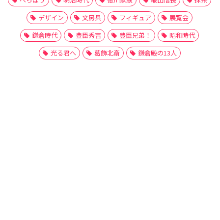
デザイン
文房具
フィギュア
展覧会
鎌倉時代
豊臣秀吉
豊臣兄弟！
昭和時代
光る君へ
葛飾北斎
鎌倉殿の13人