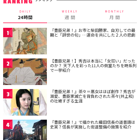
RANKING
DAILY
WEEKLY
MONTHLY
24時間
週 間
月 間
『豊臣兄弟！』お市と柴田勝家、自刃しての最
1
期と「辞世の句」…運命を共にした２人の悲劇
【豊臣兄弟！】秀吉は本当に「女狂い」だった
2
のか？ 天下人を彩った11人の側室たちを時系列
で一挙紹介
『豊臣兄弟！』茶々＝悪女はほぼ創作？秀吉が
3
溺愛、豊臣家滅亡を背負わされた茶々(井上和)
の壮絶すぎる生涯
『豊臣兄弟！』で描かれた織田信長の道普請は
4
史実？信長が実施した街道整備の施策を紹介