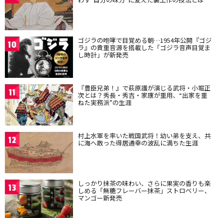
ゴジラの咆哮で目覚める朝…1954年公開『ゴジ
10
ラ』の貴重音源を搭載した「ゴジラ音声目覚ま
し時計」が新発売
『豊臣兄弟！』で萩原護が演じる武将・小堀正
11
次とは？秀長・秀吉・家康が重用、“出家を重
ねた実務派”の生涯
村上水軍を率いた戦国武将！幼い弟を支え、共
12
に海へ散った得居通幸の波乱に満ちた生涯
しっかり抹茶の味わい、さらに果実の香りも楽
13
しめる「無糖フレーバー抹茶」ストロベリー、
マンゴー新発売