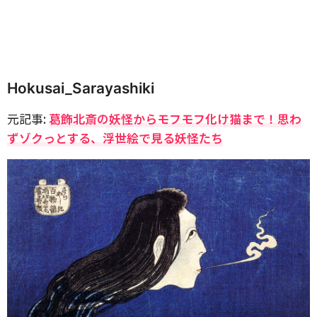
Hokusai_Sarayashiki
元記事:
葛飾北斎の妖怪からモフモフ化け猫まで！思わ
ずゾクっとする、浮世絵で見る妖怪たち