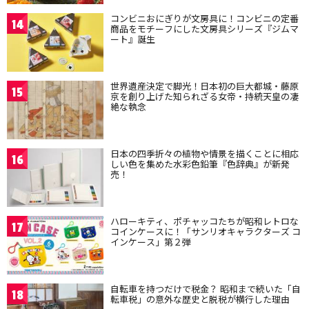
コンビニおにぎりが文房具に！コンビニの定番
14
商品をモチーフにした文房具シリーズ『ジムマ
ート』誕生
世界遺産決定で脚光！日本初の巨大都城・藤原
15
京を創り上げた知られざる女帝・持統天皇の凄
絶な執念
日本の四季折々の植物や情景を描くことに相応
16
しい色を集めた水彩色鉛筆『色辞典』が新発
売！
ハローキティ、ポチャッコたちが昭和レトロな
17
コインケースに！「サンリオキャラクターズ コ
インケース」第２弾
自転車を持つだけで税金？ 昭和まで続いた「自
18
転車税」の意外な歴史と脱税が横行した理由