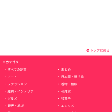
トップに戻る
カテゴリー
すべての記事
まとめ
アート
日本画・浮世絵
ファッション
着物・和服
雑貨・インテリア
和雑貨
グルメ
和菓子
観光・地域
エンタメ