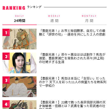
ランキング
RANKING
DAILY
WEEKLY
MONTHLY
24時間
週 間
月 間
『豊臣兄弟！』お市と柴田勝家、自刃しての最
1
期と「辞世の句」…運命を共にした２人の悲劇
『豊臣兄弟！』茶々＝悪女はほぼ創作？秀吉が
2
溺愛、豊臣家滅亡を背負わされた茶々(井上和)
の壮絶すぎる生涯
【豊臣兄弟！】秀吉は本当に「女狂い」だった
3
のか？ 天下人を彩った11人の側室たちを時系列
で一挙紹介
【豊臣兄弟！】22歳で散った長宗我部元親の天
4
才後継者・信親とは？武勇を奮った若武者の壮