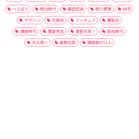
べらぼう
明治時代
織田信長
徳川家康
抹茶
デザイン
文房具
フィギュア
展覧会
鎌倉時代
豊臣秀吉
豊臣兄弟！
昭和時代
光る君へ
葛飾北斎
鎌倉殿の13人