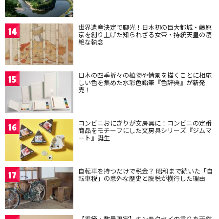
世界遺産決定で脚光！日本初の巨大都城・藤原
14
京を創り上げた知られざる女帝・持統天皇の凄
絶な執念
日本の四季折々の植物や情景を描くことに相応
15
しい色を集めた水彩色鉛筆『色辞典』が新発
売！
コンビニおにぎりが文房具に！コンビニの定番
16
商品をモチーフにした文房具シリーズ『ジムマ
ート』誕生
自転車を持つだけで税金？ 昭和まで続いた「自
17
転車税」の意外な歴史と脱税が横行した理由
【季節・数量限定】キンモクセイの香りを天然