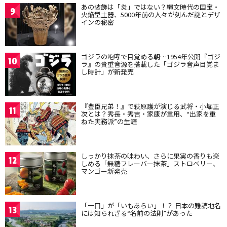
あの装飾は「炎」ではない？縄文時代の国宝・
9
火焔型土器、5000年前の人々が刻んだ謎とデザ
インの秘密
ゴジラの咆哮で目覚める朝…1954年公開『ゴジ
10
ラ』の貴重音源を搭載した「ゴジラ音声目覚ま
し時計」が新発売
『豊臣兄弟！』で萩原護が演じる武将・小堀正
11
次とは？秀長・秀吉・家康が重用、“出家を重
ねた実務派”の生涯
しっかり抹茶の味わい、さらに果実の香りも楽
12
しめる「無糖フレーバー抹茶」ストロベリー、
マンゴー新発売
「一口」が「いもあらい」！？ 日本の難読地名
13
には知られざる“名前の法則”があった