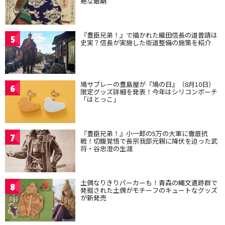
絶な最期
『豊臣兄弟！』で描かれた織田信長の道普請は
5
史実？信長が実施した街道整備の施策を紹介
鳩サブレーの豊島屋が『鳩の日』（8月10日）
6
限定グッズ詳細を発表！今年はシリコンポーチ
「はとっこ」
『豊臣兄弟！』小一郎の5万の大軍に徹底抗
7
戦！切腹覚悟で長宗我部元親に降伏を迫った武
将・谷忠澄の生涯
土偶なりきりパーカーも！青森の縄文遺跡群で
8
発掘された土偶がモチーフのキュートなグッズ
が新発売