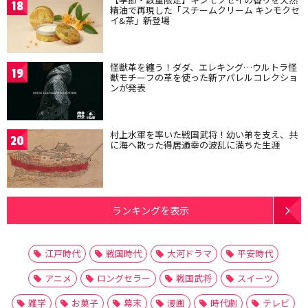
18
精油で再現した「スチームクリーム キンモクセ
イ&茶」新登場
怪獣革を纏う！ダダ、エレキング…ウルトラ怪
19
獣モチーフの革を使った新アパレルコレクショ
ンが発表
村上水軍を率いた戦国武将！幼い弟を支え、共
20
に海へ散った得居通幸の波乱に満ちた生涯
ランキングを表示
江戸時代
戦国時代
大河ドラマ
平安時代
アニメ
ロングセラー
戦国武将
スイーツ
雑学
お菓子
幕末
漫画
時代劇
テレビ