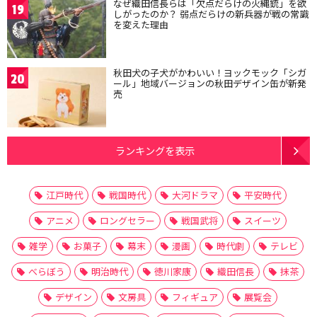
なぜ織田信長らは「欠点だらけの火縄銃」を欲
19
しがったのか？ 弱点だらけの新兵器が戦の常識
を変えた理由
秋田犬の子犬がかわいい！ヨックモック「シガ
20
ール」地域バージョンの秋田デザイン缶が新発
売
ランキングを表示
江戸時代
戦国時代
大河ドラマ
平安時代
アニメ
ロングセラー
戦国武将
スイーツ
雑学
お菓子
幕末
漫画
時代劇
テレビ
べらぼう
明治時代
徳川家康
織田信長
抹茶
デザイン
文房具
フィギュア
展覧会