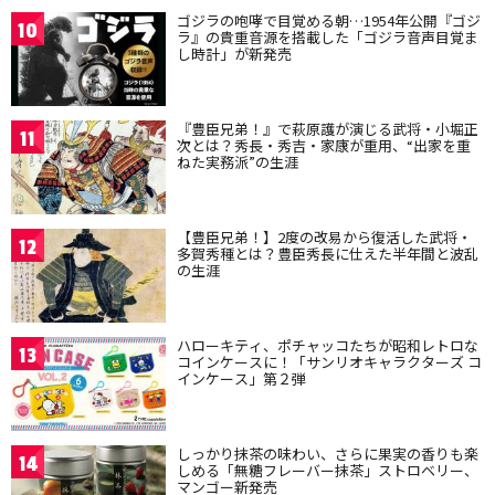
ゴジラの咆哮で目覚める朝…1954年公開『ゴジ
10
ラ』の貴重音源を搭載した「ゴジラ音声目覚ま
し時計」が新発売
『豊臣兄弟！』で萩原護が演じる武将・小堀正
11
次とは？秀長・秀吉・家康が重用、“出家を重
ねた実務派”の生涯
【豊臣兄弟！】2度の改易から復活した武将・
12
多賀秀種とは？豊臣秀長に仕えた半年間と波乱
の生涯
ハローキティ、ポチャッコたちが昭和レトロな
13
コインケースに！「サンリオキャラクターズ コ
インケース」第２弾
しっかり抹茶の味わい、さらに果実の香りも楽
14
しめる「無糖フレーバー抹茶」ストロベリー、
マンゴー新発売