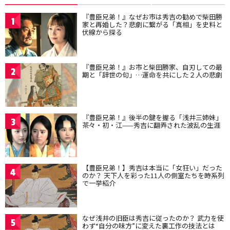
『豊臣兄弟！』なぜお市は秀吉の勧めで柴田勝
1
家と再婚した？悲劇に繋がる「真相」を史料と
伏線から探る
『豊臣兄弟！』お市と柴田勝家、自刃しての最
2
期と「辞世の句」…運命を共にした２人の悲劇
『豊臣兄弟！』後半の鍵を握る「浅井三姉妹」
3
茶々・初・江——秀吉に翻弄された波乱の生涯
【豊臣兄弟！】秀吉は本当に「女狂い」だった
4
のか？ 天下人を彩った11人の側室たちを時系列
で一挙紹介
なぜ浅井の旧臣は秀吉に従ったのか？ 武力を使
5
わず“自分の味方”に変えた裏工作の技法とは