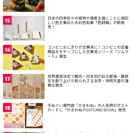
日本の四季折々の植物や情景を描くことに相応
15
しい色を集めた水彩色鉛筆『色辞典』が新発
売！
コンビニおにぎりが文房具に！コンビニの定番
16
商品をモチーフにした文房具シリーズ『ジムマ
ート』誕生
世界遺産決定で脚光！日本初の巨大都城・藤原
17
京を創り上げた知られざる女帝・持統天皇の凄
絶な執念
手ぬぐい専門店「かまわぬ」の人気柄がポスト
18
カードに『かまわぬ POSTCARD BOOK』発売