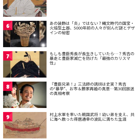
あの装飾は「炎」ではない？縄文時代の国宝・
6
火焔型土器、5000年前の人々が刻んだ謎とデザ
インの秘密
もしも豊臣秀長が長生きしていたら…？秀吉の
7
暴走と豊臣家滅亡を防げた「最強のカリスマ
性」
『豊臣兄弟！』三法師の誘拐は史実？秀吉
8
の“暴挙”、お市＆勝家再婚の真意…第30回放送
の真相考察
村上水軍を率いた戦国武将！幼い弟を支え、共
9
に海へ散った得居通幸の波乱に満ちた生涯