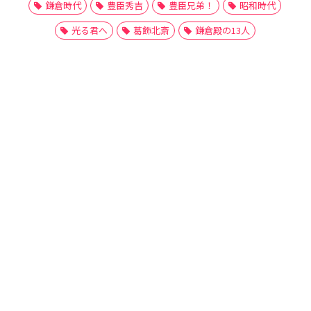
鎌倉時代
豊臣秀吉
豊臣兄弟！
昭和時代
光る君へ
葛飾北斎
鎌倉殿の13人