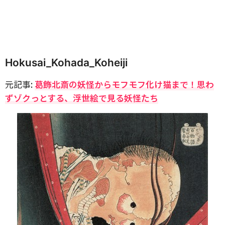
Hokusai_Kohada_Koheiji
元記事:
葛飾北斎の妖怪からモフモフ化け猫まで！思わ
ずゾクっとする、浮世絵で見る妖怪たち