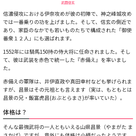
武田信玄
信濃侵攻における伊奈攻めが彼の初陣で、神之峰城攻め
では一番乗りの功を上げました。そして、信玄の側近で
あり、家臣のなかでも若いものたちで構成された「御使
番衆１２人」にも選ばれます。
1552年には騎馬150持の侍大将に任命されました。そし
て、彼は武装を赤色で統一した『赤備え』を率いまし
た。
赤備えの軍隊は、井伊直政や真田幸村なども挙げられま
すが、昌景はその元祖とも言えます（実は、もともとは
昌景の兄・飯富虎昌(おぶとらまさ)が率いていた）。
体格は？
そんな最強武将の一人ともいえる山県昌景（やまがた ま
さかげ）ですが、意外にも体格は小柄だったようです。