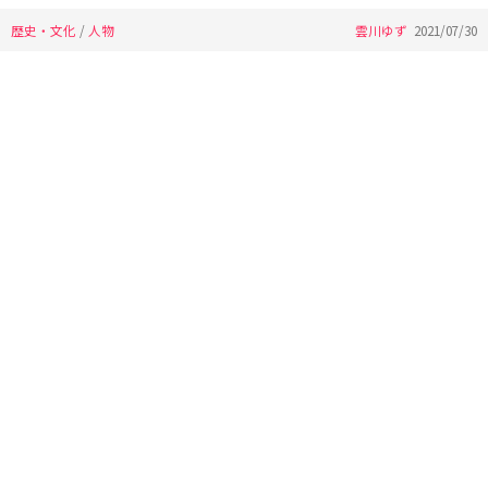
歴史・文化
/
人物
雲川ゆず
2021/07/30