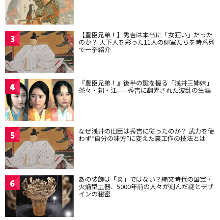
【豊臣兄弟！】秀吉は本当に「女狂い」だった
3
のか？ 天下人を彩った11人の側室たちを時系列
で一挙紹介
『豊臣兄弟！』後半の鍵を握る「浅井三姉妹」
4
茶々・初・江——秀吉に翻弄された波乱の生涯
なぜ浅井の旧臣は秀吉に従ったのか？ 武力を使
5
わず“自分の味方”に変えた裏工作の技法とは
あの装飾は「炎」ではない？縄文時代の国宝・
6
火焔型土器、5000年前の人々が刻んだ謎とデザ
インの秘密