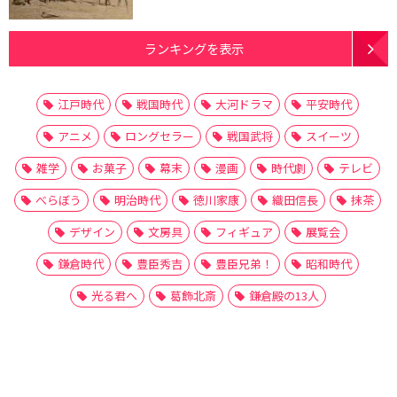
ランキングを表示
江戸時代
戦国時代
大河ドラマ
平安時代
アニメ
ロングセラー
戦国武将
スイーツ
雑学
お菓子
幕末
漫画
時代劇
テレビ
べらぼう
明治時代
徳川家康
織田信長
抹茶
デザイン
文房具
フィギュア
展覧会
鎌倉時代
豊臣秀吉
豊臣兄弟！
昭和時代
光る君へ
葛飾北斎
鎌倉殿の13人