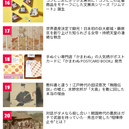
コンビニおにぎりが文房具に！コンビニの定番
16
商品をモチーフにした文房具シリーズ『ジムマ
ート』誕生
世界遺産決定で脚光！日本初の巨大都城・藤原
17
京を創り上げた知られざる女帝・持統天皇の凄
絶な執念
手ぬぐい専門店「かまわぬ」の人気柄がポスト
18
カードに『かまわぬ POSTCARD BOOK』発売
教科書と違う！江戸時代の田沼意次「賄賂伝
19
説」の嘘と、水野忠邦が「大奥」を敵に回した
本当の理由
対話がダメなら殺し合い！戦国時代の農民はガ
20
チで武器を持っていた…秀吉が発した“喧嘩停
止令”とは？