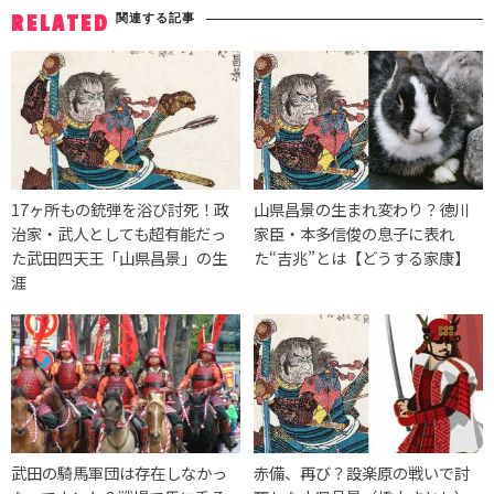
関連する記事
RELATED
17ヶ所もの銃弾を浴び討死！政
山県昌景の生まれ変わり？徳川
治家・武人としても超有能だっ
家臣・本多信俊の息子に表れ
た武田四天王「山県昌景」の生
た“吉兆”とは【どうする家康】
涯
武田の騎馬軍団は存在しなかっ
赤備、再び？設楽原の戦いで討