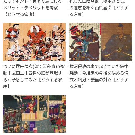
たってホント？戦場で馬に乗る
死した山県昌景（橋本さとし）
メリット・デメリットを考察
の遺志を継ぐ山県昌満【どうす
【どうする家康】
る家康】
ついに武田信玄(演：阿部寛)が始
駿河侵攻の裏で起きていた家中
動！武田二十四将の誰が登場す
騒動！今川家の今後を決める信
るか予想してみた【どうする家
玄と嫡男・義信の対立【どうす
康】
る家康】