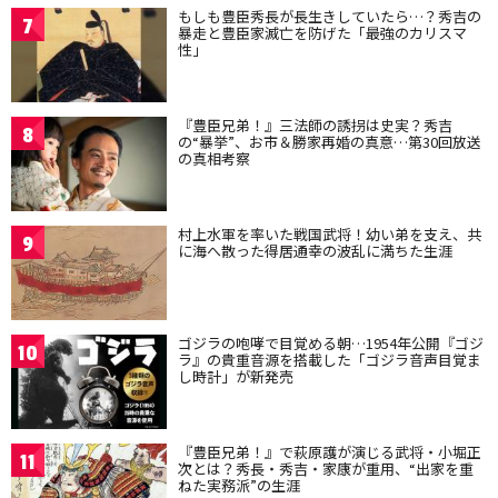
もしも豊臣秀長が長生きしていたら…？秀吉の
7
暴走と豊臣家滅亡を防げた「最強のカリスマ
性」
『豊臣兄弟！』三法師の誘拐は史実？秀吉
8
の“暴挙”、お市＆勝家再婚の真意…第30回放送
の真相考察
村上水軍を率いた戦国武将！幼い弟を支え、共
9
に海へ散った得居通幸の波乱に満ちた生涯
ゴジラの咆哮で目覚める朝…1954年公開『ゴジ
10
ラ』の貴重音源を搭載した「ゴジラ音声目覚ま
し時計」が新発売
『豊臣兄弟！』で萩原護が演じる武将・小堀正
11
次とは？秀長・秀吉・家康が重用、“出家を重
ねた実務派”の生涯