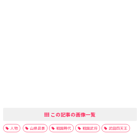
この記事の画像一覧
人物
山県昌景
戦国時代
戦国武将
武田四天王