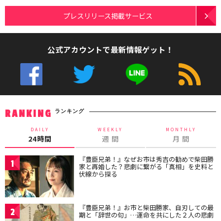
プレスリリース掲載サービス
公式アカウントで最新情報ゲット！
ランキング
RANKING
DAILY
WEEKLY
MONTHLY
24時間
週 間
月 間
『豊臣兄弟！』なぜお市は秀吉の勧めで柴田勝
1
家と再婚した？悲劇に繋がる「真相」を史料と
伏線から探る
『豊臣兄弟！』お市と柴田勝家、自刃しての最
2
期と「辞世の句」…運命を共にした２人の悲劇