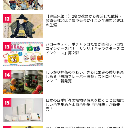
【豊臣兄弟！】2度の改易から復活した武将・
12
多賀秀種とは？豊臣秀長に仕えた半年間と波乱
の生涯
ハローキティ、ポチャッコたちが昭和レトロな
13
コインケースに！「サンリオキャラクターズ コ
インケース」第２弾
しっかり抹茶の味わい、さらに果実の香りも楽
14
しめる「無糖フレーバー抹茶」ストロベリー、
マンゴー新発売
日本の四季折々の植物や情景を描くことに相応
15
しい色を集めた水彩色鉛筆『色辞典』が新発
売！