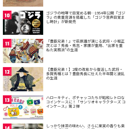
ゴジラの咆哮で目覚める朝…1954年公開『ゴジ
10
ラ』の貴重音源を搭載した「ゴジラ音声目覚ま
し時計」が新発売
『豊臣兄弟！』で萩原護が演じる武将・小堀正
11
次とは？秀長・秀吉・家康が重用、“出家を重
ねた実務派”の生涯
【豊臣兄弟！】2度の改易から復活した武将・
12
多賀秀種とは？豊臣秀長に仕えた半年間と波乱
の生涯
ハローキティ、ポチャッコたちが昭和レトロな
13
コインケースに！「サンリオキャラクターズ コ
インケース」第２弾
しっかり抹茶の味わい、さらに果実の香りも楽
14