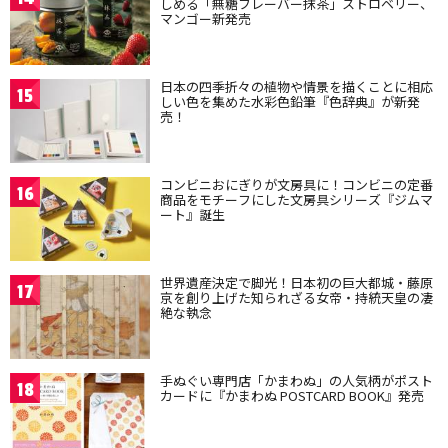
しめる「無糖フレーバー抹茶」ストロベリー、
マンゴー新発売
日本の四季折々の植物や情景を描くことに相応
15
しい色を集めた水彩色鉛筆『色辞典』が新発
売！
コンビニおにぎりが文房具に！コンビニの定番
16
商品をモチーフにした文房具シリーズ『ジムマ
ート』誕生
世界遺産決定で脚光！日本初の巨大都城・藤原
17
京を創り上げた知られざる女帝・持統天皇の凄
絶な執念
手ぬぐい専門店「かまわぬ」の人気柄がポスト
18
カードに『かまわぬ POSTCARD BOOK』発売