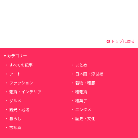
トップに戻る
カテゴリー
すべての記事
まとめ
アート
日本画・浮世絵
ファッション
着物・和服
雑貨・インテリア
和雑貨
グルメ
和菓子
観光・地域
エンタメ
暮らし
歴史・文化
古写真