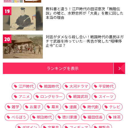
教科書と違う！江戸時代の田沼意次「賄賂伝
19
説」の嘘と、水野忠邦が「大奥」を敵に回した
本当の理由
対話がダメなら殺し合い！戦国時代の農民はガ
20
チで武器を持っていた…秀吉が発した“喧嘩停
止令”とは？
ランキングを表示
江戸時代
戦国時代
大河ドラマ
平安時代
アニメ
ロングセラー
戦国武将
スイーツ
雑学
お菓子
幕末
漫画
時代劇
テレビ
べらぼう
明治時代
徳川家康
織田信長
抹茶
デザイン
文房具
フィギュア
展覧会