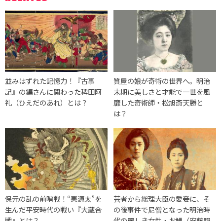
並みはずれた記憶力！『古事
質屋の娘が奇術の世界へ。明治
記』の編さんに関わった稗田阿
末期に美しさと才能で一世を風
礼（ひえだのあれ）とは？
靡した奇術師・松旭斎天勝と
は？
保元の乱の前哨戦！“悪源太”を
芸者から総理大臣の愛妾に、そ
生んだ平安時代の戦い『大蔵合
の後事件で尼僧となった明治時
戦』とは？
代の麗しき女性・お鯉（安藤照