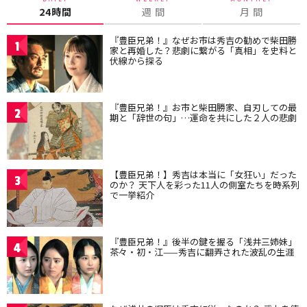
24時間
週 間
月 間
『豊臣兄弟！』なぜお市は秀吉の勧めで柴田勝
1
家と再婚した？悲劇に繋がる「真相」を史料と
伏線から探る
『豊臣兄弟！』お市と柴田勝家、自刃しての最
2
期と「辞世の句」…運命を共にした２人の悲劇
【豊臣兄弟！】秀吉は本当に「女狂い」だった
3
のか？ 天下人を彩った11人の側室たちを時系列
で一挙紹介
『豊臣兄弟！』後半の鍵を握る「浅井三姉妹」
4
茶々・初・江——秀吉に翻弄された波乱の生涯