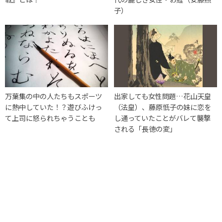
子）
万葉集の中の人たちもスポーツ
出家しても女性問題…花山天皇
に熱中していた！？遊びふけっ
（法皇）、藤原忯子の妹に恋を
て上司に怒られちゃうことも
し通っていたことがバレて襲撃
される「長徳の変」