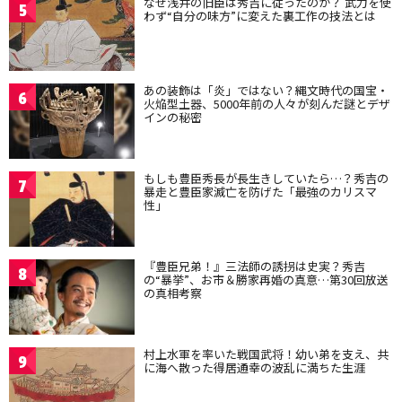
なぜ浅井の旧臣は秀吉に従ったのか？ 武力を使
5
わず“自分の味方”に変えた裏工作の技法とは
あの装飾は「炎」ではない？縄文時代の国宝・
6
火焔型土器、5000年前の人々が刻んだ謎とデザ
インの秘密
もしも豊臣秀長が長生きしていたら…？秀吉の
7
暴走と豊臣家滅亡を防げた「最強のカリスマ
性」
『豊臣兄弟！』三法師の誘拐は史実？秀吉
8
の“暴挙”、お市＆勝家再婚の真意…第30回放送
の真相考察
村上水軍を率いた戦国武将！幼い弟を支え、共
9
に海へ散った得居通幸の波乱に満ちた生涯