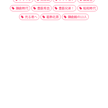
鎌倉時代
豊臣秀吉
豊臣兄弟！
昭和時代
光る君へ
葛飾北斎
鎌倉殿の13人