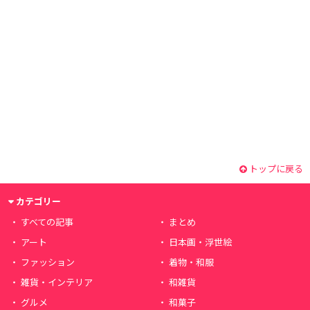
トップに戻る
カテゴリー
すべての記事
まとめ
アート
日本画・浮世絵
ファッション
着物・和服
雑貨・インテリア
和雑貨
グルメ
和菓子