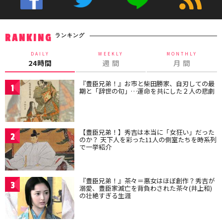
ランキング
RANKING
DAILY
WEEKLY
MONTHLY
24時間
週 間
月 間
『豊臣兄弟！』お市と柴田勝家、自刃しての最
1
期と「辞世の句」…運命を共にした２人の悲劇
【豊臣兄弟！】秀吉は本当に「女狂い」だった
2
のか？ 天下人を彩った11人の側室たちを時系列
で一挙紹介
『豊臣兄弟！』茶々＝悪女はほぼ創作？秀吉が
3
溺愛、豊臣家滅亡を背負わされた茶々(井上和)
の壮絶すぎる生涯