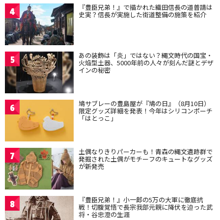
『豊臣兄弟！』で描かれた織田信長の道普請は
4
史実？信長が実施した街道整備の施策を紹介
あの装飾は「炎」ではない？縄文時代の国宝・
5
火焔型土器、5000年前の人々が刻んだ謎とデザ
インの秘密
鳩サブレーの豊島屋が『鳩の日』（8月10日）
6
限定グッズ詳細を発表！今年はシリコンポーチ
「はとっこ」
土偶なりきりパーカーも！青森の縄文遺跡群で
7
発掘された土偶がモチーフのキュートなグッズ
が新発売
『豊臣兄弟！』小一郎の5万の大軍に徹底抗
8
戦！切腹覚悟で長宗我部元親に降伏を迫った武
将・谷忠澄の生涯