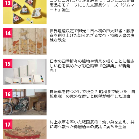
コンビニおにぎりが文房具に！コンビニの定番
13
商品をモチーフにした文房具シリーズ『ジムマ
ート』誕生
世界遺産決定で脚光！日本初の巨大都城・藤原
14
京を創り上げた知られざる女帝・持統天皇の凄
絶な執念
日本の四季折々の植物や情景を描くことに相応
15
しい色を集めた水彩色鉛筆『色辞典』が新発
売！
自転車を持つだけで税金？ 昭和まで続いた「自
16
転車税」の意外な歴史と脱税が横行した理由
村上水軍を率いた戦国武将！幼い弟を支え、共
17
に海へ散った得居通幸の波乱に満ちた生涯