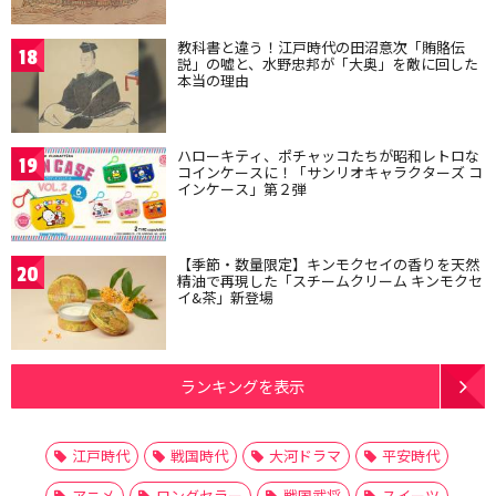
教科書と違う！江戸時代の田沼意次「賄賂伝
18
説」の嘘と、水野忠邦が「大奥」を敵に回した
本当の理由
ハローキティ、ポチャッコたちが昭和レトロな
19
コインケースに！「サンリオキャラクターズ コ
インケース」第２弾
【季節・数量限定】キンモクセイの香りを天然
20
精油で再現した「スチームクリーム キンモクセ
イ&茶」新登場
ランキングを表示
江戸時代
戦国時代
大河ドラマ
平安時代
アニメ
ロングセラー
戦国武将
スイーツ