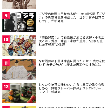
ゴジラの咆哮で目覚める朝…1954年公開『ゴジ
9
ラ』の貴重音源を搭載した「ゴジラ音声目覚ま
し時計」が新発売
『豊臣兄弟！』で萩原護が演じる武将・小堀正
10
次とは？秀長・秀吉・家康が重用、“出家を重
ねた実務派”の生涯
なぜ浅井の旧臣は秀吉に従ったのか？ 武力を使
11
わず“自分の味方”に変えた裏工作の技法とは
しっかり抹茶の味わい、さらに果実の香りも楽
12
しめる「無糖フレーバー抹茶」ストロベリー、
マンゴー新発売