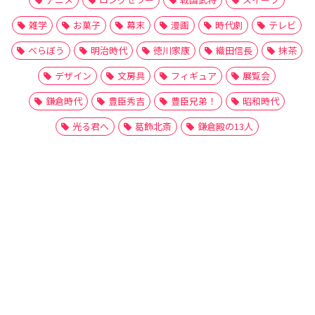
雑学
お菓子
幕末
漫画
時代劇
テレビ
べらぼう
明治時代
徳川家康
織田信長
抹茶
デザイン
文房具
フィギュア
展覧会
鎌倉時代
豊臣秀吉
豊臣兄弟！
昭和時代
光る君へ
葛飾北斎
鎌倉殿の13人