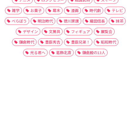
雑学
お菓子
幕末
漫画
時代劇
テレビ
べらぼう
明治時代
徳川家康
織田信長
抹茶
デザイン
文房具
フィギュア
展覧会
鎌倉時代
豊臣秀吉
豊臣兄弟！
昭和時代
光る君へ
葛飾北斎
鎌倉殿の13人