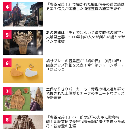
『豊臣兄弟！』で描かれた織田信長の道普請は
4
史実？信長が実施した街道整備の施策を紹介
あの装飾は「炎」ではない？縄文時代の国宝・
5
火焔型土器、5000年前の人々が刻んだ謎とデザ
インの秘密
鳩サブレーの豊島屋が『鳩の日』（8月10日）
6
限定グッズ詳細を発表！今年はシリコンポーチ
「はとっこ」
土偶なりきりパーカーも！青森の縄文遺跡群で
7
発掘された土偶がモチーフのキュートなグッズ
が新発売
『豊臣兄弟！』小一郎の5万の大軍に徹底抗
8
戦！切腹覚悟で長宗我部元親に降伏を迫った武
将・谷忠澄の生涯