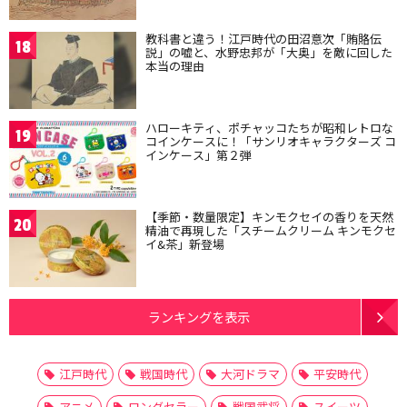
教科書と違う！江戸時代の田沼意次「賄賂伝
18
説」の嘘と、水野忠邦が「大奥」を敵に回した
本当の理由
ハローキティ、ポチャッコたちが昭和レトロな
19
コインケースに！「サンリオキャラクターズ コ
インケース」第２弾
【季節・数量限定】キンモクセイの香りを天然
20
精油で再現した「スチームクリーム キンモクセ
イ&茶」新登場
ランキングを表示
江戸時代
戦国時代
大河ドラマ
平安時代
アニメ
ロングセラー
戦国武将
スイーツ