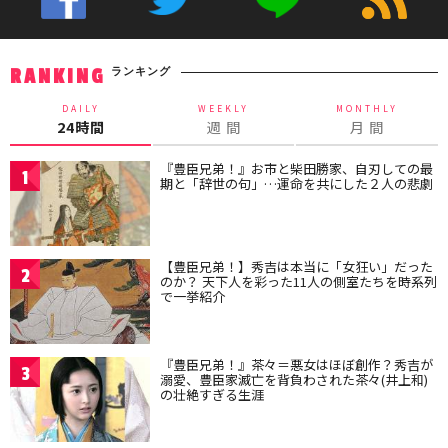
ランキング
RANKING
DAILY
WEEKLY
MONTHLY
24時間
週 間
月 間
『豊臣兄弟！』お市と柴田勝家、自刃しての最
1
期と「辞世の句」…運命を共にした２人の悲劇
【豊臣兄弟！】秀吉は本当に「女狂い」だった
2
のか？ 天下人を彩った11人の側室たちを時系列
で一挙紹介
『豊臣兄弟！』茶々＝悪女はほぼ創作？秀吉が
3
溺愛、豊臣家滅亡を背負わされた茶々(井上和)
の壮絶すぎる生涯