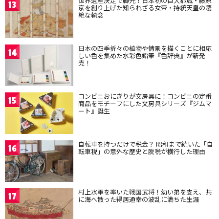
世界遺産決定で脚光！日本初の巨大都城・藤原
13
京を創り上げた知られざる女帝・持統天皇の凄
絶な執念
日本の四季折々の植物や情景を描くことに相応
14
しい色を集めた水彩色鉛筆『色辞典』が新発
売！
コンビニおにぎりが文房具に！コンビニの定番
15
商品をモチーフにした文房具シリーズ『ジムマ
ート』誕生
自転車を持つだけで税金？ 昭和まで続いた「自
16
転車税」の意外な歴史と脱税が横行した理由
村上水軍を率いた戦国武将！幼い弟を支え、共
17
に海へ散った得居通幸の波乱に満ちた生涯