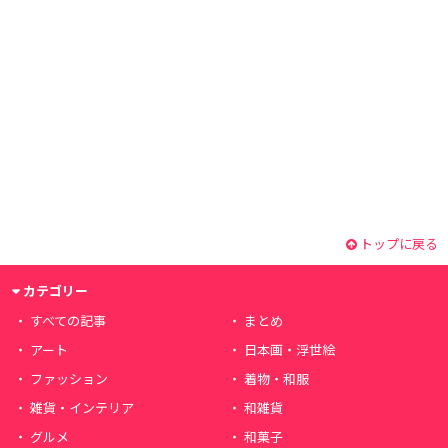
トップに戻る
カテゴリー
すべての記事
まとめ
アート
日本画・浮世絵
ファッション
着物・和服
雑貨・インテリア
和雑貨
グルメ
和菓子