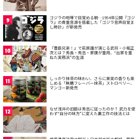
ゴジラの咆哮で目覚める朝…1954年公開『ゴジ
9
ラ』の貴重音源を搭載した「ゴジラ音声目覚ま
し時計」が新発売
『豊臣兄弟！』で萩原護が演じる武将・小堀正
10
次とは？秀長・秀吉・家康が重用、“出家を重
ねた実務派”の生涯
しっかり抹茶の味わい、さらに果実の香りも楽
11
しめる「無糖フレーバー抹茶」ストロベリー、
マンゴー新発売
なぜ浅井の旧臣は秀吉に従ったのか？ 武力を使
12
わず“自分の味方”に変えた裏工作の技法とは