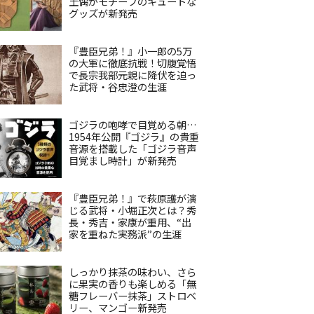
土偶がモチーフのキュートな
グッズが新発売
『豊臣兄弟！』小一郎の5万
の大軍に徹底抗戦！切腹覚悟
で長宗我部元親に降伏を迫っ
た武将・谷忠澄の生涯
ゴジラの咆哮で目覚める朝…
1954年公開『ゴジラ』の貴重
音源を搭載した「ゴジラ音声
目覚まし時計」が新発売
『豊臣兄弟！』で萩原護が演
じる武将・小堀正次とは？秀
長・秀吉・家康が重用、“出
家を重ねた実務派”の生涯
しっかり抹茶の味わい、さら
に果実の香りも楽しめる「無
糖フレーバー抹茶」ストロベ
リー、マンゴー新発売