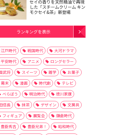
セイの香りを天然精油で再現
した「スチームクリーム キン
モクセイ&茶」新登場
ランキングを表示
江戸時代
戦国時代
大河ドラマ
平安時代
アニメ
ロングセラー
国武将
スイーツ
雑学
お菓子
幕末
漫画
時代劇
テレビ
べらぼう
明治時代
徳川家康
田信長
抹茶
デザイン
文房具
フィギュア
展覧会
鎌倉時代
豊臣秀吉
豊臣兄弟！
昭和時代