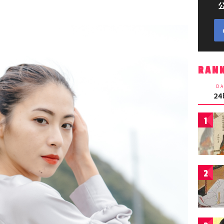
RAN
DA
2
1
2