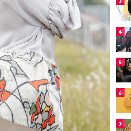
3
4
5
6
7