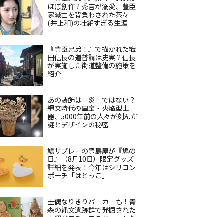
ほぼ創作？秀吉が溺愛、豊臣
家滅亡を背負わされた茶々
(井上和)の壮絶すぎる生涯
『豊臣兄弟！』で描かれた織
田信長の道普請は史実？信長
が実施した街道整備の施策を
紹介
あの装飾は「炎」ではない？
縄文時代の国宝・火焔型土
器、5000年前の人々が刻んだ
謎とデザインの秘密
鳩サブレーの豊島屋が『鳩の
日』（8月10日）限定グッズ
詳細を発表！今年はシリコン
ポーチ「はとっこ」
土偶なりきりパーカーも！青
森の縄文遺跡群で発掘された