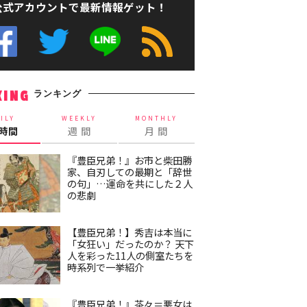
公式アカウントで最新情報ゲット！
ランキング
KING
ILY
WEEKLY
MONTHLY
4時間
週 間
月 間
『豊臣兄弟！』お市と柴田勝
家、自刃しての最期と「辞世
の句」…運命を共にした２人
の悲劇
【豊臣兄弟！】秀吉は本当に
「女狂い」だったのか？ 天下
人を彩った11人の側室たちを
時系列で一挙紹介
『豊臣兄弟！』茶々＝悪女は