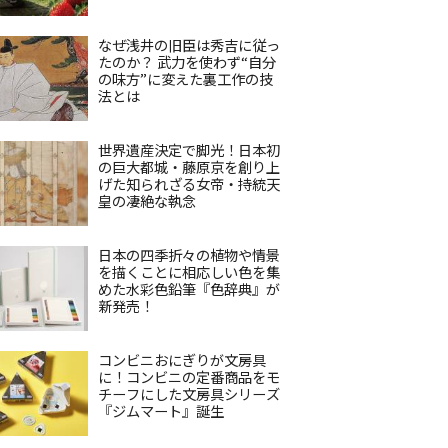
なぜ浅井の旧臣は秀吉に従っ
たのか？ 武力を使わず“自分
の味方”に変えた裏工作の技
法とは
世界遺産決定で脚光！日本初
の巨大都城・藤原京を創り上
げた知られざる女帝・持統天
皇の凄絶な執念
日本の四季折々の植物や情景
を描くことに相応しい色を集
めた水彩色鉛筆『色辞典』が
新発売！
コンビニおにぎりが文房具
に！コンビニの定番商品をモ
チーフにした文房具シリーズ
『ジムマート』誕生