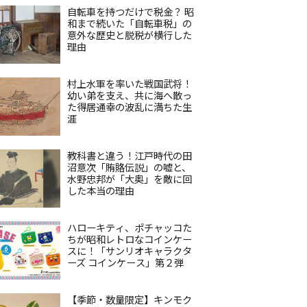
自転車を持つだけで税金？ 昭
和まで続いた「自転車税」の
意外な歴史と脱税が横行した
理由
村上水軍を率いた戦国武将！
幼い弟を支え、共に海へ散っ
た得居通幸の波乱に満ちた生
涯
教科書と違う！江戸時代の田
沼意次「賄賂伝説」の嘘と、
水野忠邦が「大奥」を敵に回
した本当の理由
ハローキティ、ポチャッコた
ちが昭和レトロなコインケー
スに！「サンリオキャラクタ
ーズ コインケース」第２弾
【季節・数量限定】キンモク