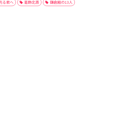
光る君へ
葛飾北斎
鎌倉殿の13人