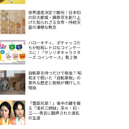
世界遺産決定で脚光！日本初
の巨大都城・藤原京を創り上
げた知られざる女帝・持統天
皇の凄絶な執念
ハローキティ、ポチャッコた
ちが昭和レトロなコインケー
スに！「サンリオキャラクタ
ーズ コインケース」第２弾
自転車を持つだけで税金？ 昭
和まで続いた「自転車税」の
意外な歴史と脱税が横行した
理由
『豊臣兄弟！』後半の鍵を握
る「浅井三姉妹」茶々・初・
江——秀吉に翻弄された波乱
の生涯