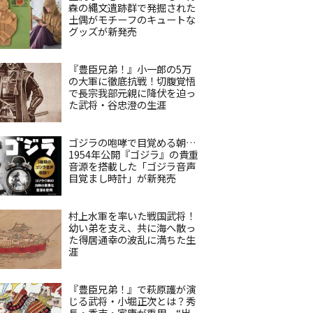
森の縄文遺跡群で発掘された
土偶がモチーフのキュートな
グッズが新発売
『豊臣兄弟！』小一郎の5万
の大軍に徹底抗戦！切腹覚悟
で長宗我部元親に降伏を迫っ
た武将・谷忠澄の生涯
ゴジラの咆哮で目覚める朝…
1954年公開『ゴジラ』の貴重
音源を搭載した「ゴジラ音声
目覚まし時計」が新発売
村上水軍を率いた戦国武将！
幼い弟を支え、共に海へ散っ
た得居通幸の波乱に満ちた生
涯
『豊臣兄弟！』で萩原護が演
じる武将・小堀正次とは？秀
長・秀吉・家康が重用、“出