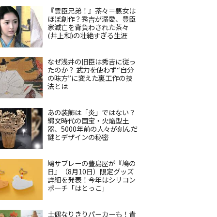
『豊臣兄弟！』茶々＝悪女は
ほぼ創作？秀吉が溺愛、豊臣
家滅亡を背負わされた茶々
(井上和)の壮絶すぎる生涯
なぜ浅井の旧臣は秀吉に従っ
たのか？ 武力を使わず“自分
の味方”に変えた裏工作の技
法とは
あの装飾は「炎」ではない？
縄文時代の国宝・火焔型土
器、5000年前の人々が刻んだ
謎とデザインの秘密
鳩サブレーの豊島屋が『鳩の
日』（8月10日）限定グッズ
詳細を発表！今年はシリコン
ポーチ「はとっこ」
土偶なりきりパーカーも！青