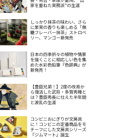
家を重ねた実務派”の生涯
しっかり抹茶の味わい、さら
に果実の香りも楽しめる「無
糖フレーバー抹茶」ストロベ
リー、マンゴー新発売
日本の四季折々の植物や情景
を描くことに相応しい色を集
めた水彩色鉛筆『色辞典』が
新発売！
【豊臣兄弟！】2度の改易か
ら復活した武将・多賀秀種と
は？豊臣秀長に仕えた半年間
と波乱の生涯
コンビニおにぎりが文房具
に！コンビニの定番商品をモ
チーフにした文房具シリーズ
『ジムマート』誕生