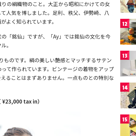
織りの絹織物のこと。大正から昭和にかけての女
して人気を博しました。足利、秩父、伊勢崎、八
柄がよく知られています。
12
の「銘仙」ですが、「Ay」では銘仙の文化を今
クル。
13
織りものです。絹の美しい艶感とマッチするサテン
わって作られています。ビンテージの着物をアップ
会えることはまずありません。一点ものとの特別な
14
000 tax in）
15