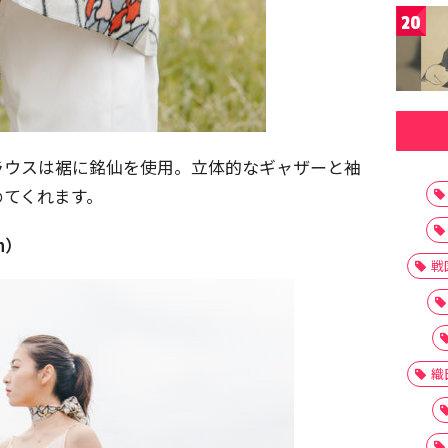
20
ラウスは裾に銘仙を使用。立体的なギャザーと袖
めてくれます。
n）
戦
織