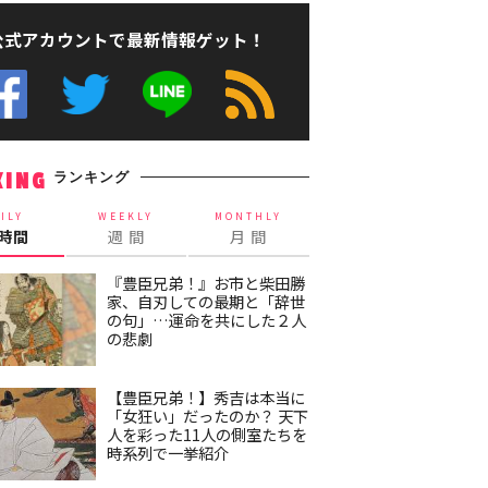
公式アカウントで最新情報ゲット！
ランキング
KING
ILY
WEEKLY
MONTHLY
4時間
週 間
月 間
『豊臣兄弟！』お市と柴田勝
家、自刃しての最期と「辞世
の句」…運命を共にした２人
の悲劇
【豊臣兄弟！】秀吉は本当に
「女狂い」だったのか？ 天下
人を彩った11人の側室たちを
時系列で一挙紹介