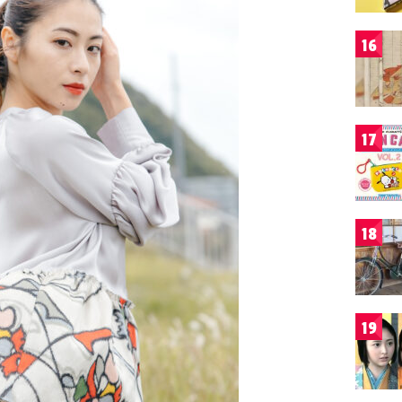
16
17
18
19