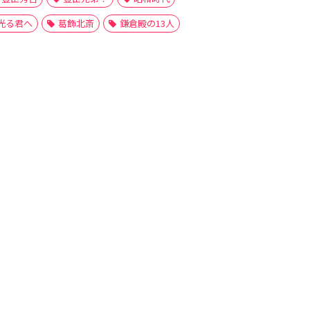
光る君へ
葛飾北斎
鎌倉殿の13人