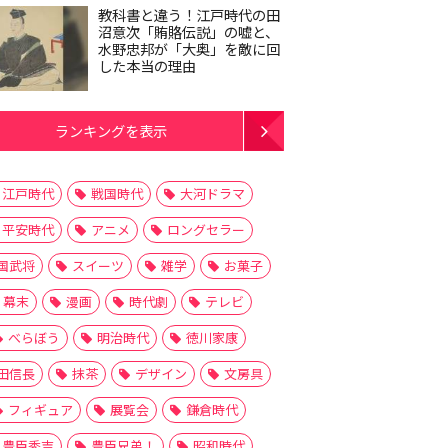
教科書と違う！江戸時代の田
沼意次「賄賂伝説」の嘘と、
水野忠邦が「大奥」を敵に回
した本当の理由
ランキングを表示
江戸時代
戦国時代
大河ドラマ
平安時代
アニメ
ロングセラー
国武将
スイーツ
雑学
お菓子
幕末
漫画
時代劇
テレビ
べらぼう
明治時代
徳川家康
田信長
抹茶
デザイン
文房具
フィギュア
展覧会
鎌倉時代
豊臣秀吉
豊臣兄弟！
昭和時代