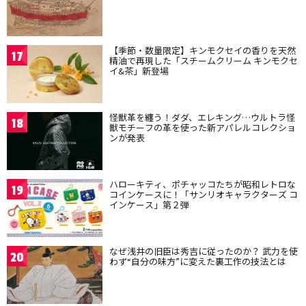
【季節・数量限定】キンモクセイの香りを天然
17
精油で再現した「スチームクリーム キンモクセ
イ&茶」新登場
怪獣革を纏う！ダダ、エレキング…ウルトラ怪
18
獣モチーフの革を使った新アパレルコレクショ
ンが発表
ハローキティ、ポチャッコたちが昭和レトロな
19
コインケースに！「サンリオキャラクターズ コ
インケース」第２弾
なぜ浅井の旧臣は秀吉に従ったのか？ 武力を使
20
わず“自分の味方”に変えた裏工作の技法とは