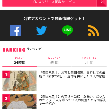
プレスリリース掲載サービス
公式アカウントで最新情報ゲット！
ランキング
RANKING
DAILY
WEEKLY
MONTHLY
24時間
週 間
月 間
『豊臣兄弟！』お市と柴田勝家、自刃しての最
1
期と「辞世の句」…運命を共にした２人の悲劇
【豊臣兄弟！】秀吉は本当に「女狂い」だった
2
のか？ 天下人を彩った11人の側室たちを時系列
で一挙紹介