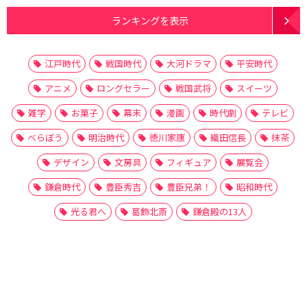
ランキングを表示
江戸時代
戦国時代
大河ドラマ
平安時代
アニメ
ロングセラー
戦国武将
スイーツ
雑学
お菓子
幕末
漫画
時代劇
テレビ
べらぼう
明治時代
徳川家康
織田信長
抹茶
デザイン
文房具
フィギュア
展覧会
鎌倉時代
豊臣秀吉
豊臣兄弟！
昭和時代
光る君へ
葛飾北斎
鎌倉殿の13人