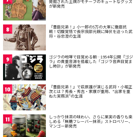
発掘された土偶がモチーフのキュートなグッズ
が新発売
『豊臣兄弟！』小一郎の5万の大軍に徹底抗
8
戦！切腹覚悟で長宗我部元親に降伏を迫った武
将・谷忠澄の生涯
ゴジラの咆哮で目覚める朝…1954年公開『ゴジ
9
ラ』の貴重音源を搭載した「ゴジラ音声目覚ま
し時計」が新発売
『豊臣兄弟！』で萩原護が演じる武将・小堀正
10
次とは？秀長・秀吉・家康が重用、“出家を重
ねた実務派”の生涯
しっかり抹茶の味わい、さらに果実の香りも楽
11
しめる「無糖フレーバー抹茶」ストロベリー、
マンゴー新発売