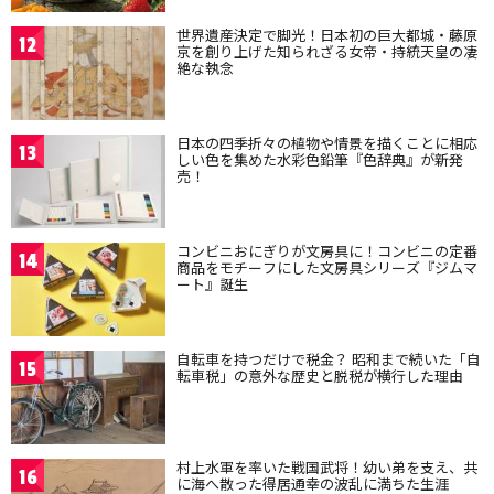
世界遺産決定で脚光！日本初の巨大都城・藤原
12
京を創り上げた知られざる女帝・持統天皇の凄
絶な執念
日本の四季折々の植物や情景を描くことに相応
13
しい色を集めた水彩色鉛筆『色辞典』が新発
売！
コンビニおにぎりが文房具に！コンビニの定番
14
商品をモチーフにした文房具シリーズ『ジムマ
ート』誕生
自転車を持つだけで税金？ 昭和まで続いた「自
15
転車税」の意外な歴史と脱税が横行した理由
村上水軍を率いた戦国武将！幼い弟を支え、共
16
に海へ散った得居通幸の波乱に満ちた生涯