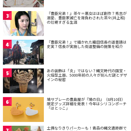
『豊臣兄弟！』茶々＝悪女はほぼ創作？秀吉が
3
溺愛、豊臣家滅亡を背負わされた茶々(井上和)
の壮絶すぎる生涯
『豊臣兄弟！』で描かれた織田信長の道普請は
4
史実？信長が実施した街道整備の施策を紹介
あの装飾は「炎」ではない？縄文時代の国宝・
5
火焔型土器、5000年前の人々が刻んだ謎とデザ
インの秘密
鳩サブレーの豊島屋が『鳩の日』（8月10日）
6
限定グッズ詳細を発表！今年はシリコンポーチ
「はとっこ」
土偶なりきりパーカーも！青森の縄文遺跡群で
7